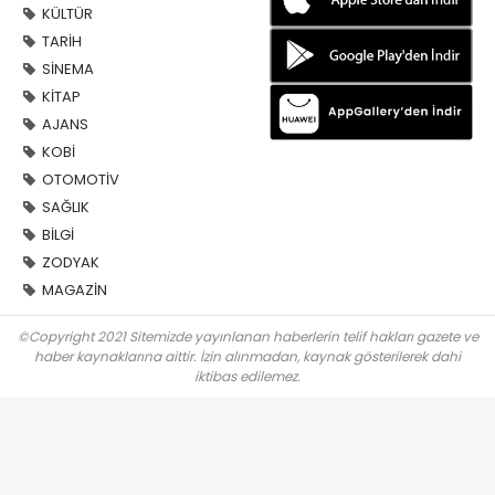
KÜLTÜR
TARİH
SİNEMA
KİTAP
AJANS
KOBİ
OTOMOTİV
SAĞLIK
BİLGİ
ZODYAK
MAGAZİN
©Copyright 2021 Sitemizde yayınlanan haberlerin telif hakları gazete ve
haber kaynaklarına aittir. İzin alınmadan, kaynak gösterilerek dahi
iktibas edilemez.