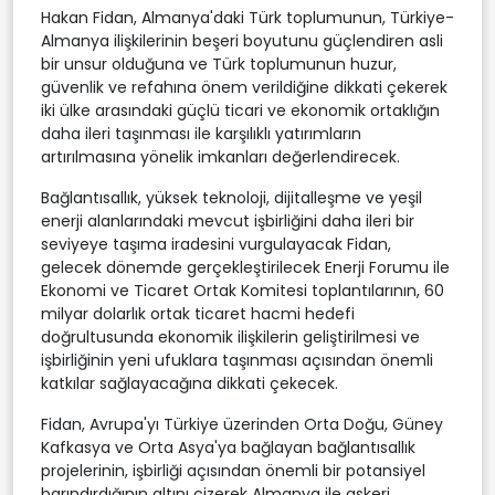
Hakan Fidan, Almanya'daki Türk toplumunun, Türkiye-
Almanya ilişkilerinin beşeri boyutunu güçlendiren asli
bir unsur olduğuna ve Türk toplumunun huzur,
güvenlik ve refahına önem verildiğine dikkati çekerek
iki ülke arasındaki güçlü ticari ve ekonomik ortaklığın
daha ileri taşınması ile karşılıklı yatırımların
artırılmasına yönelik imkanları değerlendirecek.
Bağlantısallık, yüksek teknoloji, dijitalleşme ve yeşil
enerji alanlarındaki mevcut işbirliğini daha ileri bir
seviyeye taşıma iradesini vurgulayacak Fidan,
gelecek dönemde gerçekleştirilecek Enerji Forumu ile
Ekonomi ve Ticaret Ortak Komitesi toplantılarının, 60
milyar dolarlık ortak ticaret hacmi hedefi
doğrultusunda ekonomik ilişkilerin geliştirilmesi ve
işbirliğinin yeni ufuklara taşınması açısından önemli
katkılar sağlayacağına dikkati çekecek.
Fidan, Avrupa'yı Türkiye üzerinden Orta Doğu, Güney
Kafkasya ve Orta Asya'ya bağlayan bağlantısallık
projelerinin, işbirliği açısından önemli bir potansiyel
barındırdığının altını çizerek Almanya ile askeri