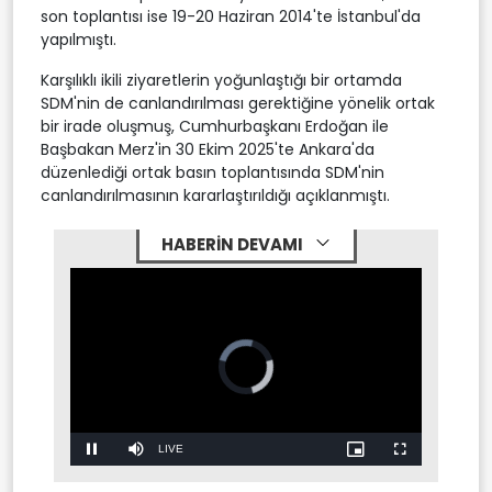
son toplantısı ise 19-20 Haziran 2014'te İstanbul'da
yapılmıştı.
Karşılıklı ikili ziyaretlerin yoğunlaştığı bir ortamda
SDM'nin de canlandırılması gerektiğine yönelik ortak
bir irade oluşmuş, Cumhurbaşkanı Erdoğan ile
Başbakan Merz'in 30 Ekim 2025'te Ankara'da
düzenlediği ortak basın toplantısında SDM'nin
canlandırılmasının kararlaştırıldığı açıklanmıştı.
HABERİN DEVAMI
Stream
LIVE
Pause
Mute
Picture-
Fullscreen
in-
Picture
Type