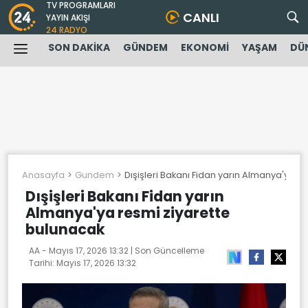
TV PROGRAMLARI
CANLI
YAYIN AKIŞI
24 RADYO
SON DAKİKA
GÜNDEM
EKONOMİ
YAŞAM
DÜ
Anasayfa
Gundem
Dışişleri Bakanı Fidan yarın Almanya'ya r
Dışişleri Bakanı Fidan yarın
Almanya'ya resmi ziyarette
bulunacak
AA -
Mayıs 17, 2026 13:32
| Son Güncelleme
Tarihi:
Mayıs 17, 2026 13:32