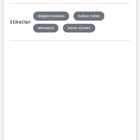
dışişleri bakanı
hakan fidan
Etiketler:
almanya
resmi ziyaret