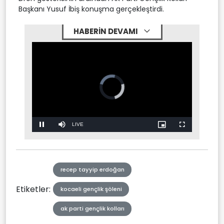
Başkanı Yusuf İbiş konuşma gerçekleştirdi.
HABERİN DEVAMI
Stream
LIVE
Pause
Mute
Picture-
Fullscreen
in-
Picture
Type
recep tayyip erdoğan
Etiketler:
kocaeli gençlik şöleni
ak parti gençlik kolları