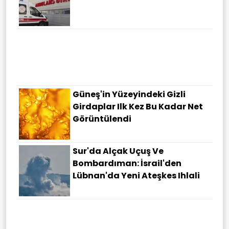
Electronic Arts 55 Milyar Dolara
Suudi Arabistan'a Satıldı
Güneş'in Yüzeyindeki Gizli
Girdaplar Ilk Kez Bu Kadar Net
Görüntülendi
Sur'da Alçak Uçuş Ve
Bombardıman: İsrail'den
Lübnan'da Yeni Ateşkes Ihlali
Shenzhou-23 Mürettebatı
Uzayda Pirinç Hasadı