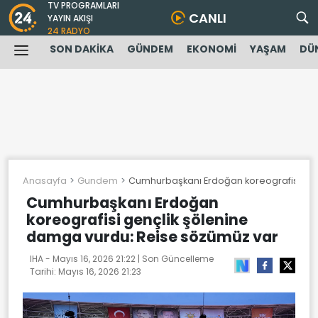
TV PROGRAMLARI
CANLI
YAYIN AKIŞI
24 RADYO
SON DAKİKA
GÜNDEM
EKONOMİ
YAŞAM
DÜ
Anasayfa
Gundem
Cumhurbaşkanı Erdoğan koreografisi gen
Cumhurbaşkanı Erdoğan
koreografisi gençlik şölenine
damga vurdu: Reise sözümüz var
IHA -
Mayıs 16, 2026 21:22
| Son Güncelleme
Tarihi:
Mayıs 16, 2026 21:23