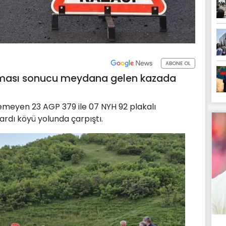
ABONE OL
pışması sonucu meydana gelen kazada
lemeyen 23 AGP 379 ile 07 NYH 92 plakalı
rdı köyü yolunda çarpıştı.