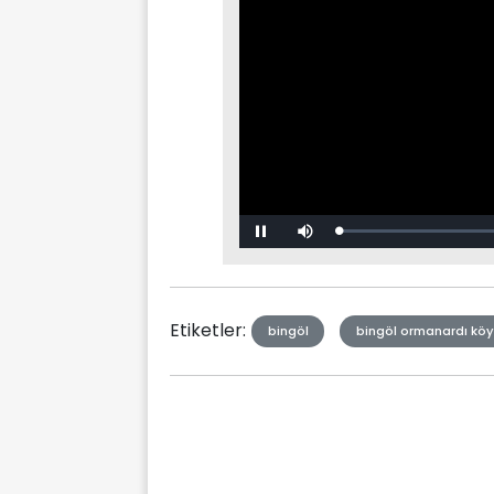
Loaded
:
Mute
0%
Etiketler:
bingöl
bingöl ormanardı kö