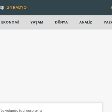
IŞI
24 RADYO
EKONOMİ
YAŞAM
DÜNYA
ANALİZ
YAZ
 Köy yolunda feci çarpışma