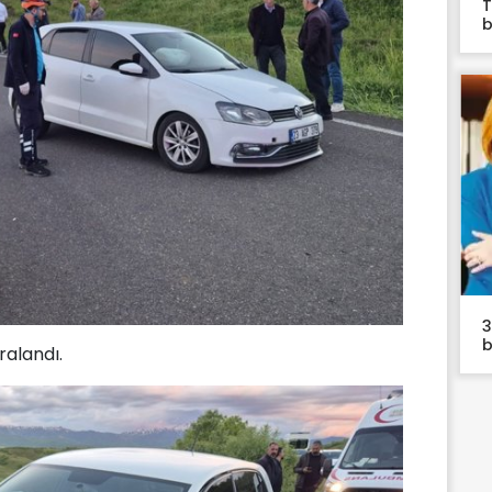
T
b
3
b
ralandı.