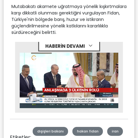
Mutabakatı akamete uğratmaya yönelik kışkırtmalara
karşı dikkatli olunması gerektiğini vurgulayan Fidan,
Türkiye'nin bölgede barış, huzur ve istikrarın
güçlendirilmesine yönelik katkılarını kararlılıkla
sürdüreceğini belirtti.
HABERİN DEVAMI
Stream
Mute
Type
dışişleri bakanı
hakan fidan
iran
Etiketler: