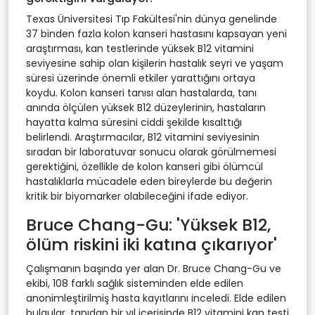
Texas Üniversitesi Tıp Fakültesi'nin dünya genelinde
37 binden fazla kolon kanseri hastasını kapsayan yeni
araştırması, kan testlerinde yüksek B12 vitamini
seviyesine sahip olan kişilerin hastalık seyri ve yaşam
süresi üzerinde önemli etkiler yarattığını ortaya
koydu. Kolon kanseri tanısı alan hastalarda, tanı
anında ölçülen yüksek B12 düzeylerinin, hastaların
hayatta kalma süresini ciddi şekilde kısalttığı
belirlendi. Araştırmacılar, B12 vitamini seviyesinin
sıradan bir laboratuvar sonucu olarak görülmemesi
gerektiğini, özellikle de kolon kanseri gibi ölümcül
hastalıklarla mücadele eden bireylerde bu değerin
kritik bir biyomarker olabileceğini ifade ediyor.
Bruce Chang-Gu: 'Yüksek B12,
ölüm riskini iki katına çıkarıyor'
Çalışmanın başında yer alan Dr. Bruce Chang-Gu ve
ekibi, 108 farklı sağlık sisteminden elde edilen
anonimleştirilmiş hasta kayıtlarını inceledi. Elde edilen
bulgular, tanıdan bir yıl içerisinde B12 vitamini kan testi