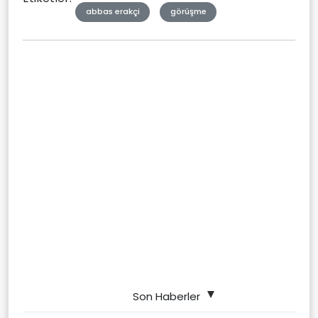
abbas erakçi
görüşme
Son Haberler