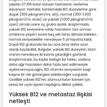
yapılan 37.106 kolon kanseri hastasının verilerine
dayanıyor. Hastalar, kanlarındaki B12 düzeylerine göre
düşük (300 pikogram/mL altı), normal (300-1.000
pikogram/mL arası) ve yüksek (1.000 pikogram/mL
üzeri) olmak üzere üç gruba ayrıldı. Araştırmada,
yüksek B12 seviyesine sahip hastaların tanı sonrası
ortalama yaşam süresi beş yılın biraz altında kalırken,
normal seviyedekiler neredeyse 11 yıl hayatta kaldı.
Düşük B12 grubunda ise bu süre biraz daha uzun
olarak kaydedildi. Bulgular, yüksek B12 düzeyinin ölüm
oranını neredeyse iki katına çıkardığını gösterdi.
Araştırmacılar, bu kadar belirgin bir farkın, sadece
daha ağır hastaların daha fazla test edilmesiyle
açıklanamayacağını, B12 vitamini seviyesinin başlı
başına bir risk göstergesi olabileceğini vurguladı.
Özellikle yüksek B12'nin, ölümcül kolon kanseri için
sessiz bir uyarı işareti taşıdığına dikkat çekildi.
Yüksek B12 ve metastaz ilişkisi
netleşti