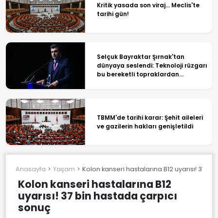
Kritik yasada son viraj... Meclis'te
tarihi gün!
Selçuk Bayraktar Şırnak'tan
dünyaya seslendi: Teknoloji rüzgarı
bu bereketli topraklardan
canlanacak
TBMM'de tarihi karar: Şehit aileleri
ve gazilerin hakları genişletildi
Anasayfa
Yaşam
Kolon kanseri hastalarına B12 uyarısı! 37 b
Kolon kanseri hastalarına B12
uyarısı! 37 bin hastada çarpıcı
sonuç