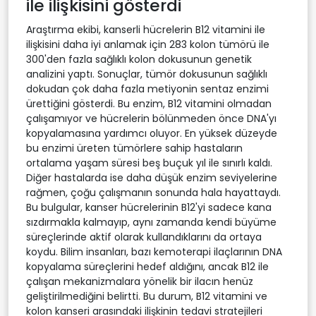
ile ilişkisini gösterdi
Araştırma ekibi, kanserli hücrelerin B12 vitamini ile
ilişkisini daha iyi anlamak için 283 kolon tümörü ile
300'den fazla sağlıklı kolon dokusunun genetik
analizini yaptı. Sonuçlar, tümör dokusunun sağlıklı
dokudan çok daha fazla metiyonin sentaz enzimi
ürettiğini gösterdi. Bu enzim, B12 vitamini olmadan
çalışamıyor ve hücrelerin bölünmeden önce DNA'yı
kopyalamasına yardımcı oluyor. En yüksek düzeyde
bu enzimi üreten tümörlere sahip hastaların
ortalama yaşam süresi beş buçuk yıl ile sınırlı kaldı.
Diğer hastalarda ise daha düşük enzim seviyelerine
rağmen, çoğu çalışmanın sonunda hala hayattaydı.
Bu bulgular, kanser hücrelerinin B12'yi sadece kana
sızdırmakla kalmayıp, aynı zamanda kendi büyüme
süreçlerinde aktif olarak kullandıklarını da ortaya
koydu. Bilim insanları, bazı kemoterapi ilaçlarının DNA
kopyalama süreçlerini hedef aldığını, ancak B12 ile
çalışan mekanizmalara yönelik bir ilacın henüz
geliştirilmediğini belirtti. Bu durum, B12 vitamini ve
kolon kanseri arasındaki ilişkinin tedavi stratejileri