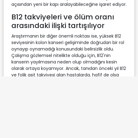
açısından yeni bir kapı aralayabileceğine işaret ediyor.
B12 takviyeleri ve ölüm oranı
arasındaki ilişki tartışılıyor
Araştırmanın bir diğer önemli noktası ise, yüksek B12
seviyesinin kolon kanseri gelişiminde doğrudan bir rol
oynayıp oynamadığı konusundaki belirsizlik oldu.
Çalışma gözlemsel nitelikte olduğu için, B12'nin
kanserin yayılmasına neden olup olmadığını kesin
olarak ortaya koyamıyor. Ancak, tanıdan önceki yıl B12
ve folik asit takviyesi alan hastalarda, hafif de olsa
daha kötü sonuçlar elde edildi. Bu bulgu, fazla B12'nin
vücuttan kolayca atıldığına dair yaygın inancın
sorgulanmasına yol açtı. Daha önceki popülasyon
araştırmaları da, toplumda en yüksek B12 seviyelerine
sahip bireylerde ölüm oranlarının daha yüksek
olduğunu göstermişti. Uzmanlar, özellikle
açıklanamayan yüksek B12 değerlerinin, basit bir
laboratuvar sonucu olarak geçiştirilmemesi
gerektiğini, bunun yerine altta yatan ciddi bir sağlık