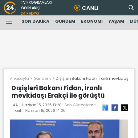
TV PROGRAMLARI
CANLI
YAYIN AKIŞI
24 RADYO
SON DAKİKA
GÜNDEM
EKONOMİ
YAŞAM
DÜ
Anasayfa
Gundem
Dışişleri Bakanı Fidan, İranlı mevkidaşı Erak
Dışişleri Bakanı Fidan, İranlı
mevkidaşı Erakçi ile görüştü
AA -
Haziran 15, 2026 13:28
| Son Güncelleme
Tarihi:
Haziran 15, 2026 14:06