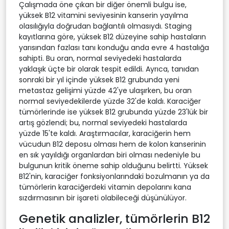
Çalışmada öne çıkan bir diğer önemli bulgu ise,
yüksek B12 vitamini seviyesinin kanserin yayılma
olasılığıyla doğrudan bağlantılı olmasıydı. Staging
kayıtlarına göre, yüksek B12 düzeyine sahip hastaların
yarısından fazlası tanı konduğu anda evre 4 hastalığa
sahipti. Bu oran, normal seviyedeki hastalarda
yaklaşık üçte bir olarak tespit edildi. Ayrıca, tanıdan
sonraki bir yıl içinde yüksek B12 grubunda yeni
metastaz gelişimi yüzde 42'ye ulaşırken, bu oran
normal seviyedekilerde yüzde 32'de kaldı. Karaciğer
tümörlerinde ise yüksek B12 grubunda yüzde 23'lük bir
artış gözlendi; bu, normal seviyedeki hastalarda
yüzde 15'te kaldı. Araştırmacılar, karaciğerin hem
vücudun B12 deposu olması hem de kolon kanserinin
en sık yayıldığı organlardan biri olması nedeniyle bu
bulgunun kritik öneme sahip olduğunu belirtti. Yüksek
B12'nin, karaciğer fonksiyonlarındaki bozulmanın ya da
tümörlerin karaciğerdeki vitamin depolarını kana
sızdırmasının bir işareti olabileceği düşünülüyor.
Genetik analizler, tümörlerin B12