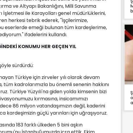
Ş
rma ve Altyapı Bakanlığını, Milli Savunma
M
b
İşletmesi ile Karayolları genel müdürlüklerini,
ren herkesi tebrik ederek, "İşçilerimize,
bu eserlerde emeği bulunan tüm kardeşlerime,
iyorum." ifadelerini kullandı.
ĞİNDEKİ KONUMU HER GEÇEN YIL
şöyle sürdürdü:
nayan Türkiye için zirveler yılı olarak devam
a, tüm kadrolarımızla bu önemli senenin hakkını
ruz. Türkiye Yüzyılı'na giden yolda kimsenin bizi
Ş
o
ivasyonumuzu kırmasına, insicamımızı
a
ce 86 milyon vatandaşımızın değil, kaderini
a kardeşimizin güçlü yarınları için uğraşıyoruz.
asında 183 farklı ülkeden 5 bini aşkın
k Forumu'nu İstanbul'umuzda icra ettik. Ekim