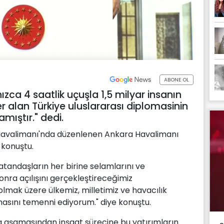
ABONE OL
ca 4 saatlik uçuşla 1,5 milyar insanın
r alan Türkiye uluslararası diplomasinin
mıştır." dedi.
avalimanı'nda düzenlenen Ankara Havalimanı
e konuştu.
atandaşların her birine selamlarını ve
onra açılışını gerçekleştireceğimiz
lmak üzere ülkemiz, milletimiz ve havacılık
masını temenni ediyorum." diye konuştu.
aşamasından inşaat sürecine bu yatırımların