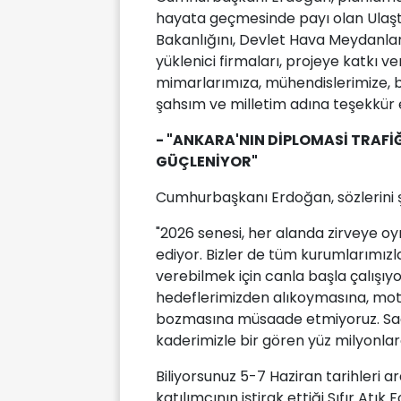
hayata geçmesinde payı olan Ulaştı
Bakanlığını, Devlet Hava Meydanları 
yüklenici firmaları, projeye katkı ve
mimarlarımıza, mühendislerimize, 
şahsım ve milletim adına teşekkür ed
- "ANKARA'NIN DİPLOMASİ TRAFİ
GÜÇLENİYOR"
Cumhurbaşkanı Erdoğan, sözlerini 
"2026 senesi, her alanda zirveye oy
ediyor. Bizler de tüm kurumlarımızl
verebilmek için canla başla çalışıyo
hedeflerimizden alıkoymasına, mot
bozmasına müsaade etmiyoruz. Sade
kaderimizle bir gören yüz milyonlarc
Biliyorsunuz 5-7 Haziran tarihleri ar
katılımcının iştirak ettiği Sıfır Atı