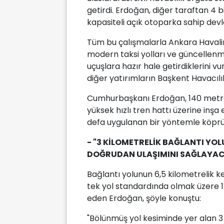
getirdi. Erdoğan, diğer taraftan 4 
kapasiteli açık otoparka sahip devle
Tüm bu çalışmalarla Ankara Havaliman
modern taksi yolları ve güncellenmi
uçuşlara hazır hale getirdiklerini
diğer yatırımların Başkent Havacılı
Cumhurbaşkanı Erdoğan, 140 metre
yüksek hızlı tren hattı üzerine inşa e
defa uygulanan bir yöntemle köprüye 
- "3 KİLOMETRELİK BAĞLANTI YOL
DOĞRUDAN ULAŞIMINI SAĞLAYAC
Bağlantı yolunun 6,5 kilometrelik k
tek yol standardında olmak üzere 
eden Erdoğan, şöyle konuştu:
"Bölünmüş yol kesiminde yer alan 3 