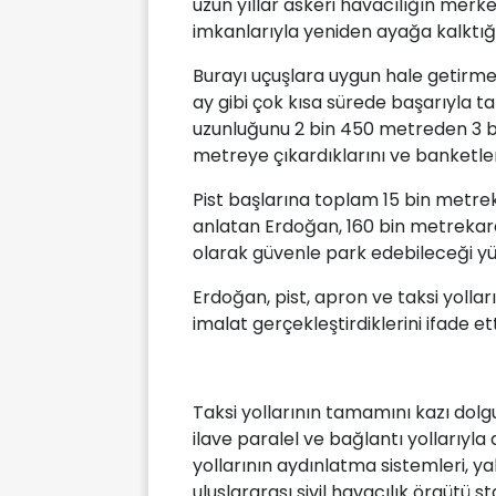
uzun yıllar askeri havacılığın merk
imkanlarıyla yeniden ayağa kalktığın
Burayı uçuşlara uygun hale getirmek
ay gibi çok kısa sürede başarıyla 
uzunluğunu 2 bin 450 metreden 3 bi
metreye çıkardıklarını ve banketler
Pist başlarına toplam 15 bin metrek
anlatan Erdoğan, 160 bin metrekare
olarak güvenle park edebileceği yük
Erdoğan, pist, apron ve taksi yolla
imalat gerçekleştirdiklerini ifade ett
Taksi yollarının tamamını kazı dolgu 
ilave paralel ve bağlantı yollarıyla 
yollarının aydınlatma sistemleri, ya
uluslararası sivil havacılık örgütü 