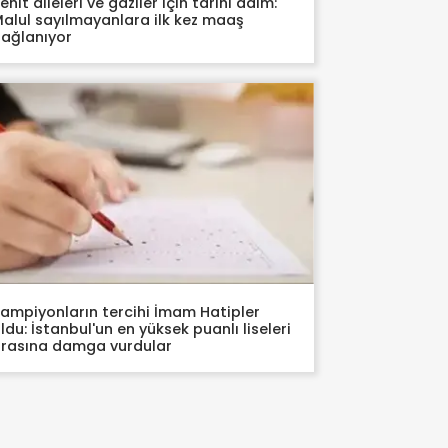
ehit aileleri ve gaziler için tarihi adım:
alul sayılmayanlara ilk kez maaş
ağlanıyor
ampiyonların tercihi İmam Hatipler
ldu: İstanbul'un en yüksek puanlı liseleri
rasına damga vurdular