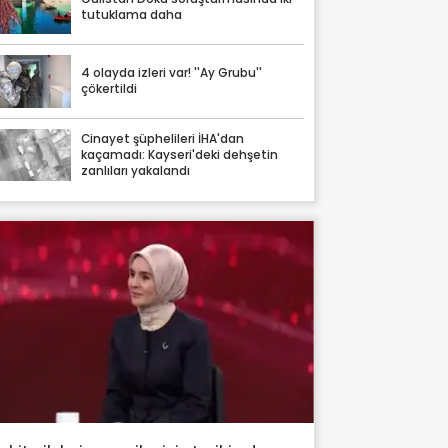
tutuklama daha
4 olayda izleri var! ''Ay Grubu''
çökertildi
Cinayet şüphelileri İHA'dan
kaçamadı: Kayseri'deki dehşetin
zanlıları yakalandı