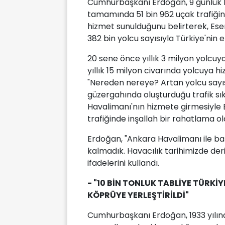
Cumhurbaşkanı Erdoğan, 9 günlük b
tamamında 51 bin 962 uçak trafiğini
hizmet sunulduğunu belirterek, Ese
382 bin yolcu sayısıyla Türkiye'nin
20 sene önce yıllık 3 milyon yolc
yıllık 15 milyon civarında yolcuya
"Nereden nereye? Artan yolcu sayıs
güzergahında oluşturduğu trafik sıkı
Havalimanı'nın hizmete girmesiyle
trafiğinde inşallah bir rahatlama ol
Erdoğan, "Ankara Havalimanı ile ba
kalmadık. Havacılık tarihimizde derin
ifadelerini kullandı.
- "10 BİN TONLUK TABLİYE TÜRKİ
KÖPRÜYE YERLEŞTİRİLDİ"
Cumhurbaşkanı Erdoğan, 1933 yılınd