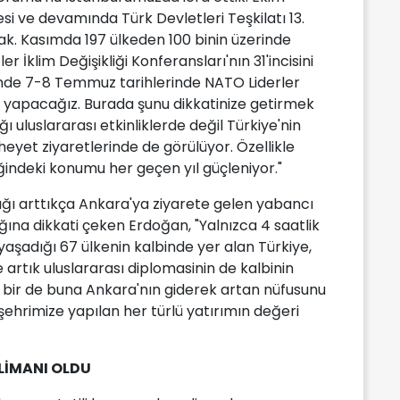
si ve devamında Türk Devletleri Teşkilatı 13.
cak. Kasımda 197 ülkeden 100 binin üzerinde
er İklim Değişikliği Konferansları'nın 31'incisini
sinde 7-8 Temmuz tarihlerinde NATO Liderler
i yapacağız. Burada şunu dikkatinize getirmek
ı uluslararası etkinliklerde değil Türkiye'nin
eyet ziyaretlerinde de görülüyor. Özellikle
ğindeki konumu her geçen yıl güçleniyor."
rlığı arttıkça Ankara'ya ziyarete gelen yabancı
ğına dikkati çeken Erdoğan, "Yalnızca 4 saatlik
yaşadığı 67 ülkenin kalbinde yer alan Türkiye,
le artık uluslararası diplomasinin de kalbinin
i bir de buna Ankara'nın giderek artan nüfusunu
 şehrimize yapılan her türlü yatırımın değeri
ALİMANI OLDU