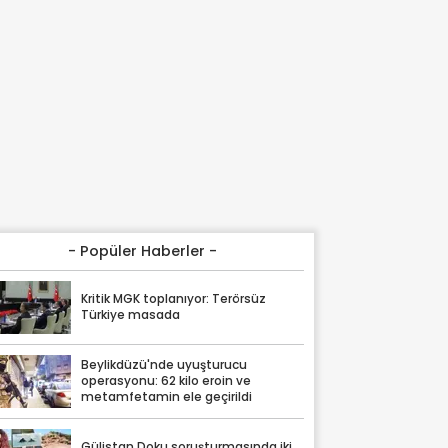
- Popüler Haberler -
Kritik MGK toplanıyor: Terörsüz
Türkiye masada
Beylikdüzü'nde uyuşturucu
operasyonu: 62 kilo eroin ve
metamfetamin ele geçirildi
Gülistan Doku soruşturmasında iki