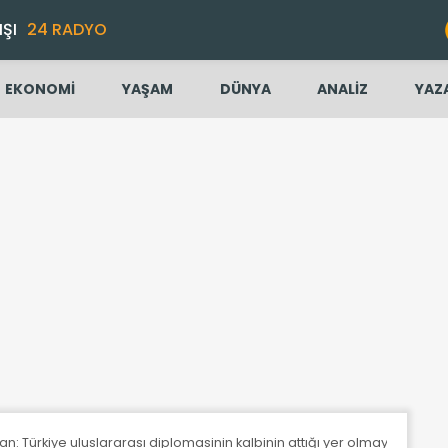
IŞI
24 RADYO
EKONOMİ
YAŞAM
DÜNYA
ANALİZ
YAZ
 Türkiye uluslararası diplomasinin kalbinin attığı yer olmaya başlamı