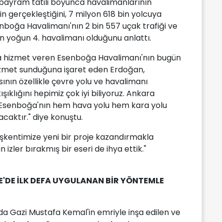
ayram tatili boyunca havalimanlarının
n gerçekleştiğini, 7 milyon 618 bin yolcuya
nboğa Havalimanı'nın 2 bin 557 uçak trafiği ve
 en yoğun 4. havalimanı olduğunu anlattı.
uya hizmet veren Esenboğa Havalimanı'nın bugün
 hizmet sunduğuna işaret eden Erdoğan,
ının özellikle çevre yolu ve havalimanı
şıklığını hepimiz çok iyi biliyoruz. Ankara
 Esenboğa'nın hem hava yolu hem kara yolu
acaktır." diye konuştu.
şkentimize yeni bir proje kazandırmakla
 izler bırakmış bir eseri de ihya ettik."
YE'DE İLK DEFA UYGULANAN BİR YÖNTEMLE
a Gazi Mustafa Kemal'in emriyle inşa edilen ve