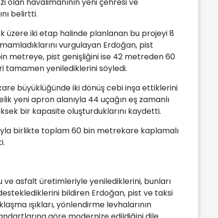
ezi olan havalimanının yeni çehresi ve
ı belirtti.
 üzere iki etap halinde planlanan bu projeyi 8
tamamladıklarını vurgulayan Erdoğan, pist
n metreye, pist genişliğini ise 42 metreden 60
i tamamen yenilediklerini söyledi.
are büyüklüğünde iki dönüş cebi inşa ettiklerini
lik yeni apron alanıyla 44 uçağın eş zamanlı
sek bir kapasite oluşturduklarını kaydetti.
rıyla birlikte toplam 60 bin metrekare kaplamalı
i.
ve asfalt üretimleriyle yenilediklerini, bunları
desteklediklerini bildiren Erdoğan, pist ve taksi
klaşma ışıkları, yönlendirme levhalarının
standartlarına göre modernize edildiğini dile