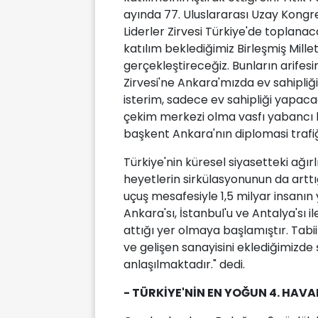
ayında 77. Uluslararası Uzay Kongre
Liderler Zirvesi Türkiye'de toplana
katılım beklediğimiz Birleşmiş Milletl
gerçekleştireceğiz. Bunların arife
Zirvesi'ne Ankara'mızda ev sahipliğ
isterim, sadece ev sahipliği yapacağ
çekim merkezi olma vasfı yabancı h
başkent Ankara'nın diplomasi trafi
Türkiye'nin küresel siyasetteki ağı
heyetlerin sirkülasyonunun da arttı
uçuş mesafesiyle 1,5 milyar insanın 
Ankara'sı, İstanbul'u ve Antalya'sı i
attığı yer olmaya başlamıştır. Tabi
ve gelişen sanayisini eklediğimizde
anlaşılmaktadır." dedi.
- TÜRKİYE'NİN EN YOĞUN 4. HAV