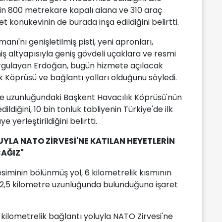
bin 800 metrekare kapalı alana ve 310 araç
t konukevinin de burada inşa edildiğini belirtti.
ı'nı genişletilmiş pisti, yeni apronları,
ş altyapısıyla geniş gövdeli uçaklara ve resmi
 vurgulayan Erdoğan, bugün hizmete açılacak
k Köprüsü ve bağlantı yolları olduğunu söyledi.
 uzunluğundaki Başkent Havacılık Köprüsü'nün
dildiğini, 10 bin tonluk tabliyenin Türkiye'de ilk
yerleştirildiğini belirtti.
UYLA NATO ZİRVESİ'NE KATILAN HEYETLERİN
AĞIZ"
esiminin bölünmüş yol, 6 kilometrelik kısmının
12,5 kilometre uzunluğunda bulunduğuna işaret
kilometrelik bağlantı yoluyla NATO Zirvesi'ne