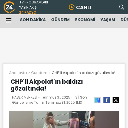
TV PROGRAMLARI
CANLI
YAYIN AKIŞI
24 RADYO
SON DAKİKA
GÜNDEM
EKONOMİ
YAŞAM
DÜ
Anasayfa
Gundem
CHP'li Akpolat'ın baldızı gözaltında!
CHP'li Akpolat'ın baldızı
gözaltında!
HABER MERKEZİ -
Temmuz 31, 2025 11:13
| Son
Güncelleme Tarihi:
Temmuz 31, 2025 11:13