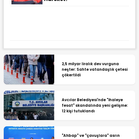
2,5 milyar liralık dev vurguna
neşter: Sahte vatandaşlık çetesi
çökertildi
Avcılar Belediyesi'nde "ihaleye
fesat" skandalında yeni gelişme:
12 kişi tutuklandı
"Ahbap" ve "çavuşlara" asrın