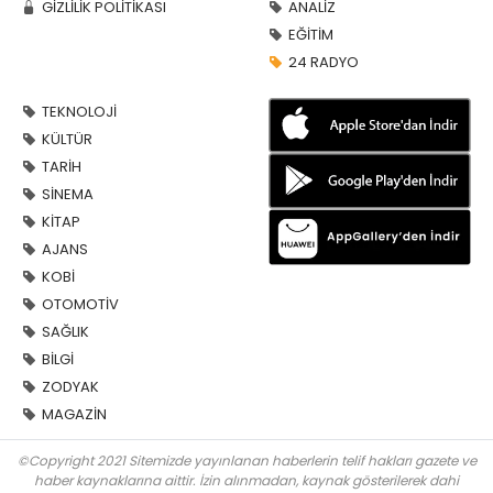
GİZLİLİK POLİTİKASI
ANALİZ
EĞİTİM
24 RADYO
TEKNOLOJİ
KÜLTÜR
TARİH
SİNEMA
KİTAP
AJANS
KOBİ
OTOMOTİV
SAĞLIK
BİLGİ
ZODYAK
MAGAZİN
©Copyright 2021 Sitemizde yayınlanan haberlerin telif hakları gazete ve
haber kaynaklarına aittir. İzin alınmadan, kaynak gösterilerek dahi