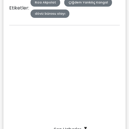
Rıza Akpolat
Çiğdem Yankılıç Kangal
Etiketler:
döviz bürosu olayı