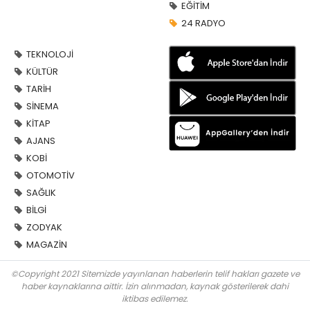
EĞİTİM
24 RADYO
TEKNOLOJİ
KÜLTÜR
TARİH
SİNEMA
KİTAP
AJANS
KOBİ
OTOMOTİV
SAĞLIK
BİLGİ
ZODYAK
MAGAZİN
©Copyright 2021 Sitemizde yayınlanan haberlerin telif hakları gazete ve
haber kaynaklarına aittir. İzin alınmadan, kaynak gösterilerek dahi
iktibas edilemez.