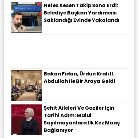
Nefes Kesen Takip Sona Erdi:
Belediye Başkan Yardımcısı
Saklandığı Evinde Yakalandı
Şampiyonların Tercihi İmam
Hatipler Oldu: İstanbul'un En
Yüksek Puanlı Liseleri Arasına
Damga Vurdular
Bakan Fidan, Ürdün Kralı II.
Abdullah Ile Bir Araya Geldi
Şehit Aileleri Ve Gaziler Için
Tarihi Adım: Malul
Sayılmayanlara Ilk Kez Maaş
Bağlanıyor