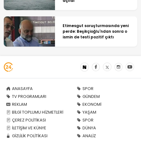
açıldı
Etimesgut soruşturmasında yeni
perde: Beşikçioğlu'ndan sonra o
ismin de testi pozitif çıktı
ANASAYFA
SPOR
TV PROGRAMLARI
GÜNDEM
REKLAM
EKONOMİ
BİLGİ TOPLUMU HİZMETLERİ
YAŞAM
ÇEREZ POLİTİKASI
SPOR
İLETİŞİM VE KÜNYE
DÜNYA
GİZLİLİK POLİTİKASI
ANALİZ