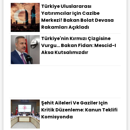
Türkiye Uluslararası
Yatırımcılar Için Cazibe
Merkezi! Bakan Bolat Devasa
Rakamları Açıkladı
Türkiye'nin Kırmızı Çizgisine
Vurgu... Bakan Fidan: Mescid-I
Aksa Kutsalımızdır
İsrail'e Tepkisiyle Gündem
Olmuştu: ABD'de Mısır Asıllı Isim
Ön Seçimi Kazandı
Şehit Aileleri Ve Gaziler Için
Kritik Düzenleme: Kanun Teklifi
Komisyonda