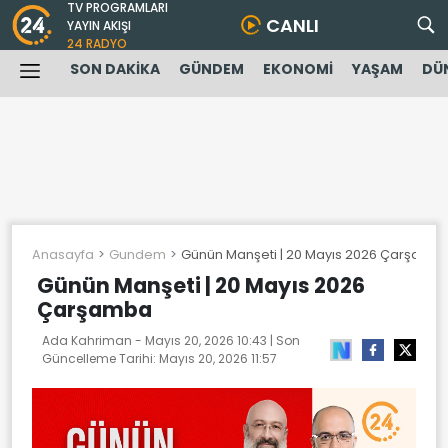
TV PROGRAMLARI
CANLI
YAYIN AKIŞI
24 RADYO
SON DAKİKA
GÜNDEM
EKONOMİ
YAŞAM
DÜ
Anasayfa
Gundem
Günün Manşeti | 20 Mayıs 2026 Çarşamb
Günün Manşeti | 20 Mayıs 2026
Çarşamba
Ada Kahriman -
Mayıs 20, 2026 10:43
| Son
Güncelleme Tarihi:
Mayıs 20, 2026 11:57