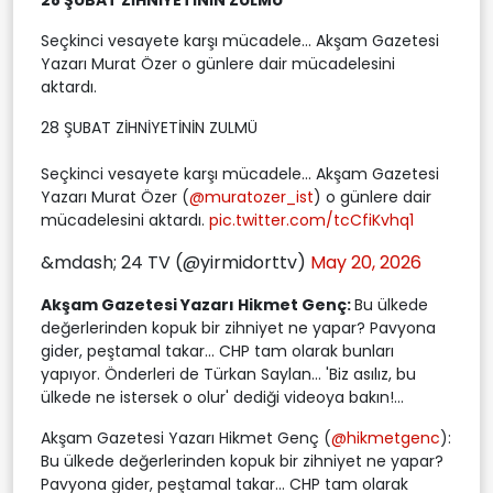
Seçkinci vesayete karşı mücadele... Akşam Gazetesi
Yazarı Murat Özer o günlere dair mücadelesini
aktardı.
28 ŞUBAT ZİHNİYETİNİN ZULMÜ
Seçkinci vesayete karşı mücadele... Akşam Gazetesi
Yazarı Murat Özer (
@muratozer_ist
) o günlere dair
mücadelesini aktardı.
pic.twitter.com/tcCfiKvhq1
&mdash; 24 TV (@yirmidorttv)
May 20, 2026
Akşam Gazetesi Yazarı Hikmet Genç:
Bu ülkede
değerlerinden kopuk bir zihniyet ne yapar? Pavyona
gider, peştamal takar... CHP tam olarak bunları
yapıyor. Önderleri de Türkan Saylan... 'Biz asılız, bu
ülkede ne istersek o olur' dediği videoya bakın!...
Akşam Gazetesi Yazarı Hikmet Genç (
@hikmetgenc
):
Bu ülkede değerlerinden kopuk bir zihniyet ne yapar?
Pavyona gider, peştamal takar... CHP tam olarak