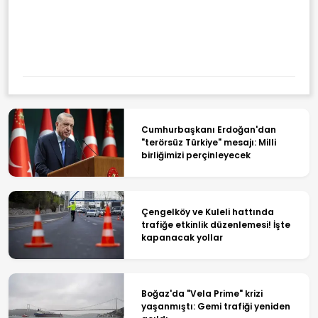
Trump'ın Tarife Uygulaması
Patladı: Şirketlere Geri
Ödemeler Başladı
Cumhurbaşkanı Erdoğan'dan
"terörsüz Türkiye" mesajı: Milli
birliğimizi perçinleyecek
Çengelköy ve Kuleli hattında
trafiğe etkinlik düzenlemesi! İşte
kapanacak yollar
Boğaz'da "Vela Prime" krizi
yaşanmıştı: Gemi trafiği yeniden