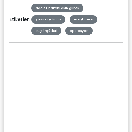
adalet bakanı akın gürlek
Etiketler:
yasa dışı bahis
uyuşturucu
suç örgütleri
operasyon