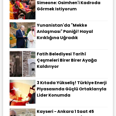
Simeone: Osimhen'i Kadroda
Görmek Istiyorum
Yunanistan'da "Mekke
Anlaşması" Paniği! Hayal
Kırıklığına Uğradık
Fatih Belediyesi Tarihî
Çeşmeleri Birer Birer Ayağa
Kaldırıyor
3 Kıtada Yükseliş! Türkiye Enerji
Piyasasında Güçlü Ortaklarıyla
Lider Konumda
Kayseri - Ankara 1 Saat 45