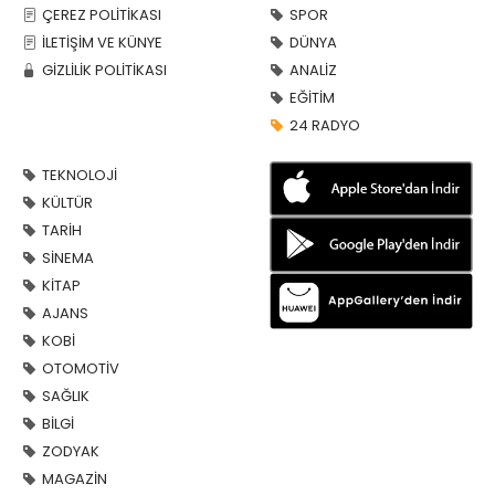
ÇEREZ POLİTİKASI
SPOR
İLETİŞİM VE KÜNYE
DÜNYA
GİZLİLİK POLİTİKASI
ANALİZ
EĞİTİM
24 RADYO
TEKNOLOJİ
KÜLTÜR
TARİH
SİNEMA
KİTAP
AJANS
KOBİ
OTOMOTİV
SAĞLIK
BİLGİ
ZODYAK
MAGAZİN