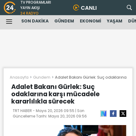
TV PROGRAMLARI
CANLI
YAYIN AKIŞI
24 RADYO
SON DAKİKA
GÜNDEM
EKONOMİ
YAŞAM
DÜ
Anasayfa
Gundem
Adalet Bakanı Gürlek: Suç odaklarına karş
Adalet Bakanı Gürlek: Suç
odaklarına karşı mücadele
kararlılıkla sürecek
TRT HABER -
Mayıs 20, 2026 09:55
| Son
Güncelleme Tarihi:
Mayıs 20, 2026 09:56