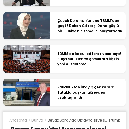
Çocuk Koruma Kanunu TBMM'den
geçti! Bakan Göktaş: Daha güçlü
bir Türkiye'nin temelini oluşturacak
TBMM'de kabul edilerek yasalaştı!
Suça sürüklenen çocuklara ilişkin
yeni düzenleme
Bakanlıktan İlkay Çiçek kararı:
Tutuklu başkan görevden
uzaklaştırıldı
Anasayfa
Dünya
Beyaz Saray'da Ukrayna zirvesi... Trump: Ateş