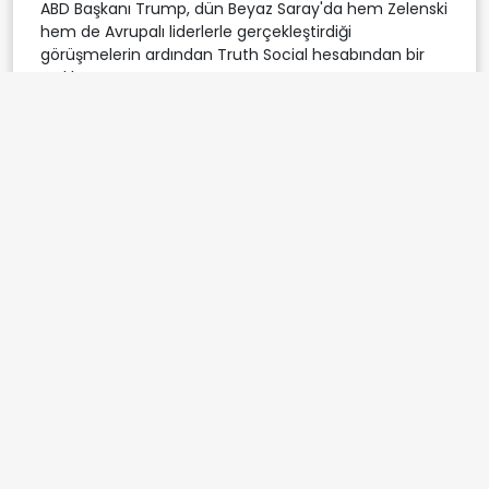
ABD Başkanı Trump, dün Beyaz Saray'da hem Zelenski
hem de Avrupalı liderlerle gerçekleştirdiği
görüşmelerin ardından Truth Social hesabından bir
açıklama yaptı.
Trump, Avrupalı liderlerin isimlerini tek tek sayarak
kendileriyle çok verimli bir görüşme gerçekleştirdiğini
belirtti.
ABD Başkanı, Doğu Salonunda başlayan görüşmenin
Oval Ofis'te farklı bir formattaki toplantıyla sona
erdiğini vurgulayarak, "Toplantı sırasında, ABD ile
koordineli olarak çeşitli Avrupa ülkeleri tarafından
sağlanacak Ukrayna için güvenlik garantileri
konusunu görüştük. Herkes Rusya/Ukrayna için barış
olasılığından çok memnun." yorumunu yaptı.
Trump, toplantıların sonunda Putin'i telefonla
aradığını kaydederek, "Devlet Başkanı Putin ile Devlet
Başkanı Zelenski arasında yeri henüz belirlenmemiş
bir toplantı için hazırlıklara başladım. Bu görüşme
gerçekleştikten sonra iki devlet başkanı ve benim de