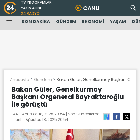
TV PROGRAMLARI
CANLI
YAYIN AKIŞI
24 RADYO
SON DAKİKA
GÜNDEM
EKONOMİ
YAŞAM
DÜ
Anasayfa
Gundem
Bakan Güler, Genelkurmay Başkanı Orgene
Bakan Güler, Genelkurmay
Başkanı Orgeneral Bayraktaroğlu
ile görüştü
AA -
Ağustos 18, 2025 20:54
| Son Güncelleme
Tarihi:
Ağustos 18, 2025 20:54