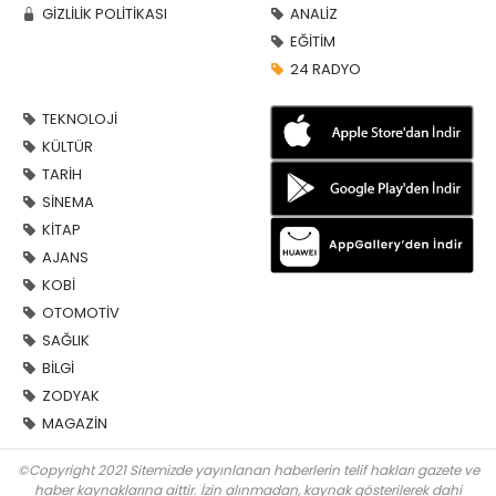
GİZLİLİK POLİTİKASI
ANALİZ
EĞİTİM
24 RADYO
TEKNOLOJİ
KÜLTÜR
TARİH
SİNEMA
KİTAP
AJANS
KOBİ
OTOMOTİV
SAĞLIK
BİLGİ
ZODYAK
MAGAZİN
©Copyright 2021 Sitemizde yayınlanan haberlerin telif hakları gazete ve
haber kaynaklarına aittir. İzin alınmadan, kaynak gösterilerek dahi