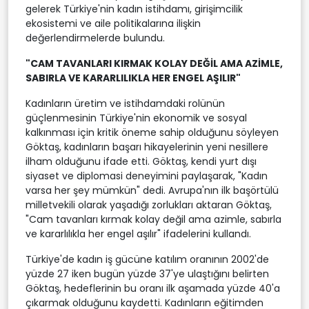
gelerek Türkiye'nin kadın istihdamı, girişimcilik
ekosistemi ve aile politikalarına ilişkin
değerlendirmelerde bulundu.
"CAM TAVANLARI KIRMAK KOLAY DEĞİL AMA AZİMLE,
SABIRLA VE KARARLILIKLA HER ENGEL AŞILIR"
Kadınların üretim ve istihdamdaki rolünün
güçlenmesinin Türkiye'nin ekonomik ve sosyal
kalkınması için kritik öneme sahip olduğunu söyleyen
Göktaş, kadınların başarı hikayelerinin yeni nesillere
ilham olduğunu ifade etti. Göktaş, kendi yurt dışı
siyaset ve diplomasi deneyimini paylaşarak, "Kadın
varsa her şey mümkün" dedi. Avrupa'nın ilk başörtülü
milletvekili olarak yaşadığı zorlukları aktaran Göktaş,
"Cam tavanları kırmak kolay değil ama azimle, sabırla
ve kararlılıkla her engel aşılır" ifadelerini kullandı.
Türkiye'de kadın iş gücüne katılım oranının 2002'de
yüzde 27 iken bugün yüzde 37'ye ulaştığını belirten
Göktaş, hedeflerinin bu oranı ilk aşamada yüzde 40'a
çıkarmak olduğunu kaydetti. Kadınların eğitimden