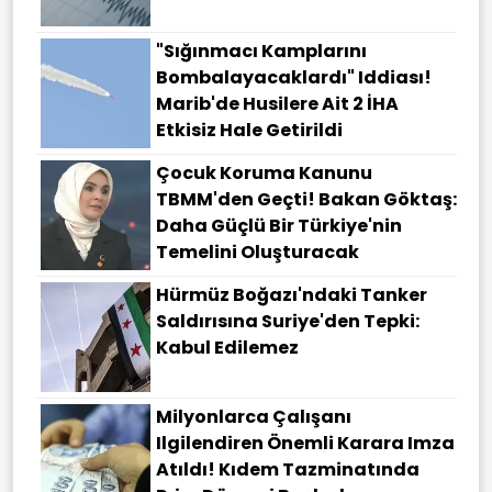
"Sığınmacı Kamplarını
Bombalayacaklardı" Iddiası!
Marib'de Husilere Ait 2 İHA
Etkisiz Hale Getirildi
Çocuk Koruma Kanunu
TBMM'den Geçti! Bakan Göktaş:
Daha Güçlü Bir Türkiye'nin
Temelini Oluşturacak
Hürmüz Boğazı'ndaki Tanker
Saldırısına Suriye'den Tepki:
Kabul Edilemez
Milyonlarca Çalışanı
Ilgilendiren Önemli Karara Imza
Atıldı! Kıdem Tazminatında