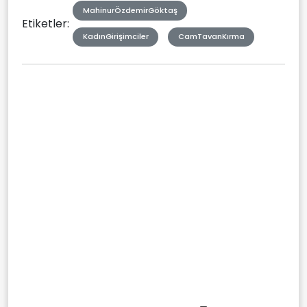
MahinurÖzdemirGöktaş
Etiketler:
KadınGirişimciler
CamTavanKırma