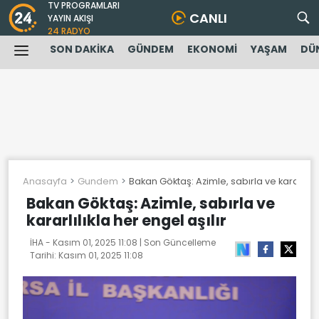
TV PROGRAMLARI
CANLI
YAYIN AKIŞI
24 RADYO
SON DAKİKA
GÜNDEM
EKONOMİ
YAŞAM
DÜ
Anasayfa
Gundem
Bakan Göktaş: Azimle, sabırla ve kararlılıkl
Bakan Göktaş: Azimle, sabırla ve
kararlılıkla her engel aşılır
İHA -
Kasım 01, 2025 11:08
| Son Güncelleme
Tarihi:
Kasım 01, 2025 11:08