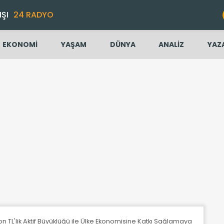
IŞI
24 RADYO
EKONOMİ
YAŞAM
DÜNYA
ANALİZ
YAZ
lyon TL'lik Aktif Büyüklüğü ile Ülke Ekonomisine Katkı Sağlamaya Devam E