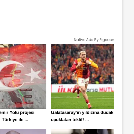
Native Ads By Pigeoon
emir Yolu projesi
Galatasaray'ın yıldızına dudak
Türkiye ile ...
uçuklatan teklif! ...