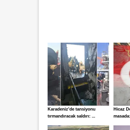
Karadeniz'de tansiyonu
Hicaz D
tırmandıracak saldırı: ...
masada: 