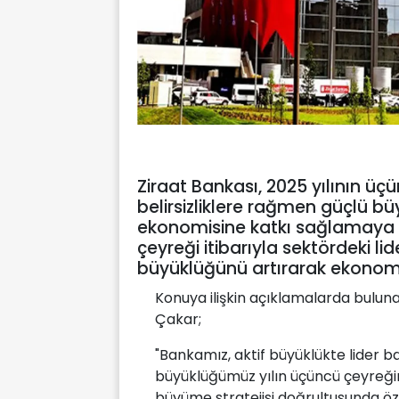
Ziraat Bankası, 2025 yılının ü
belirsizliklere rağmen güçlü bü
ekonomisine katkı sağlamaya 
çeyreği itibarıyla sektördeki lide
büyüklüğünü artırarak ekonomi
Konuya ilişkin açıklamalarda bulun
Çakar;
"Bankamız, aktif büyüklükte lider 
büyüklüğümüz yılın üçüncü çeyreğinde
büyüme stratejisi doğrultusunda öz