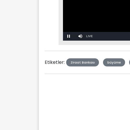
Stream
Mute
Type
Etiketler:
Ziraat Bankası
büyüme