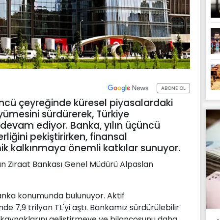
ABONE OL
çüncü çeyreğinde küresel piyasalardaki
yümesini sürdürerek, Türkiye
devam ediyor. Banka, yılın üçüncü
rliğini pekiştirirken, finansal
k kalkınmaya önemli katkılar sunuyor.
an Ziraat Bankası Genel Müdürü Alpaslan
banka konumunda bulunuyor. Aktif
 7,9 trilyon TL'yi aştı. Bankamız sürdürülebilir
kaynaklarını geliştirmeye ve bilançosunu daha