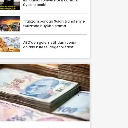
İbn Haldun Üniversitesi öğretim
üyesi alacak!
Trabzonspor'dan Salah transferiyle
turizmde büyük sıçrama
ABD'den gelen istihdam verisi
doların küresel değerini sarstı