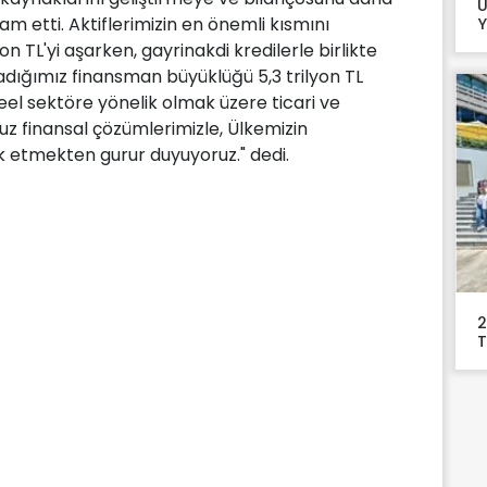
Ü
m etti. Aktiflerimizin en önemli kısmını
Y
yon TL'yi aşarken, gayrinakdi kredilerle birlikte
dığımız finansman büyüklüğü 5,3 trilyon TL
 reel sektöre yönelik olmak üzere ticari ve
z finansal çözümlerimizle, Ülkemizin
 etmekten gurur duyuyoruz." dedi.
2
T