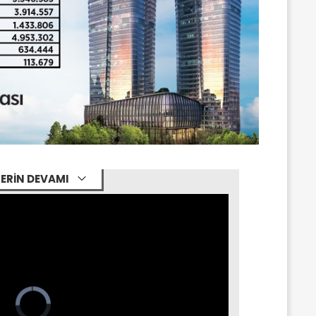
ERİN DEVAMI
Video
Player
is
loading.