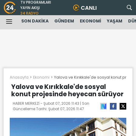
TV PROGRAMLARI
CANLI
YAYIN AKIŞI
24 RADYO
SON DAKİKA
GÜNDEM
EKONOMİ
YAŞAM
DÜ
Anasayfa
Ekonomi
Yalova ve Kırıkkale'de sosyal konut proj
Yalova ve Kırıkkale'de sosyal
konut projesinde heyecan sürüyor
HABER MERKEZİ -
Şubat 07, 2026 11:43
| Son
Güncelleme Tarihi:
Şubat 07, 2026 11:47