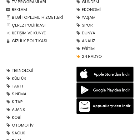
TV PROGRAMLARI
GÜNDEM
REKLAM
EKONOMİ
BİLGİ TOPLUMU HİZMETLERİ
YAŞAM
ÇEREZ POLİTİKASI
SPOR
İLETİŞİM VE KÜNYE
DÜNYA
GİZLİLİK POLİTİKASI
ANALİZ
EĞİTİM
24 RADYO
TEKNOLOJİ
KÜLTÜR
TARİH
SİNEMA
KİTAP
AJANS
KOBİ
OTOMOTİV
SAĞLIK