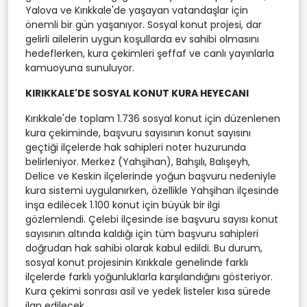
Yalova ve Kırıkkale'de yaşayan vatandaşlar için
önemli bir gün yaşanıyor. Sosyal konut projesi, dar
gelirli ailelerin uygun koşullarda ev sahibi olmasını
hedeflerken, kura çekimleri şeffaf ve canlı yayınlarla
kamuoyuna sunuluyor.
KIRIKKALE'DE SOSYAL KONUT KURA HEYECANI
Kırıkkale'de toplam 1.736 sosyal konut için düzenlenen
kura çekiminde, başvuru sayısının konut sayısını
geçtiği ilçelerde hak sahipleri noter huzurunda
belirleniyor. Merkez (Yahşihan), Bahşılı, Balışeyh,
Delice ve Keskin ilçelerinde yoğun başvuru nedeniyle
kura sistemi uygulanırken, özellikle Yahşihan ilçesinde
inşa edilecek 1.100 konut için büyük bir ilgi
gözlemlendi. Çelebi ilçesinde ise başvuru sayısı konut
sayısının altında kaldığı için tüm başvuru sahipleri
doğrudan hak sahibi olarak kabul edildi. Bu durum,
sosyal konut projesinin Kırıkkale genelinde farklı
ilçelerde farklı yoğunluklarla karşılandığını gösteriyor.
Kura çekimi sonrası asil ve yedek listeler kısa sürede
ilan edilecek.