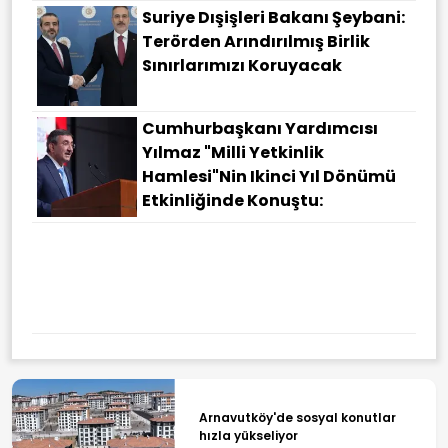
Suriye Dışişleri Bakanı Şeybani:
Terörden Arındırılmış Birlik
Sınırlarımızı Koruyacak
Cumhurbaşkanı Yardımcısı
Yılmaz "Milli Yetkinlik
Hamlesi"nin Ikinci Yıl Dönümü
Etkinliğinde Konuştu:
Galatasaray Rafael Leao Ile
Anlaştı!
Arnavutköy'de sosyal konutlar
hızla yükseliyor