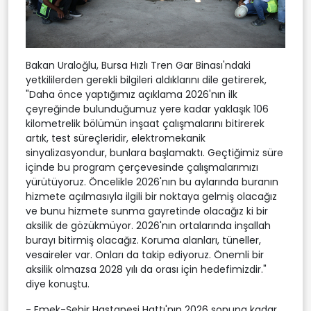
Bakan Uraloğlu, Bursa Hızlı Tren Gar Binası'ndaki
yetkililerden gerekli bilgileri aldıklarını dile getirerek,
"Daha önce yaptığımız açıklama 2026'nın ilk
çeyreğinde bulunduğumuz yere kadar yaklaşık 106
kilometrelik bölümün inşaat çalışmalarını bitirerek
artık, test süreçleridir, elektromekanik
sinyalizasyondur, bunlara başlamaktı. Geçtiğimiz süre
içinde bu program çerçevesinde çalışmalarımızı
yürütüyoruz. Öncelikle 2026'nın bu aylarında buranın
hizmete açılmasıyla ilgili bir noktaya gelmiş olacağız
ve bunu hizmete sunma gayretinde olacağız ki bir
aksilik de gözükmüyor. 2026'nın ortalarında inşallah
burayı bitirmiş olacağız. Koruma alanları, tüneller,
vesaireler var. Onları da takip ediyoruz. Önemli bir
aksilik olmazsa 2028 yılı da orası için hedefimizdir."
diye konuştu.
- Emek-Şehir Hastanesi Hattı'nın 2026 sonuna kadar