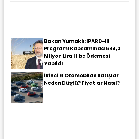
Bağırsakların Çalışma Hızı
Sağlığınız Hakkında
Düşündüğünüzden Daha
Fazlasını Söyleyebilir
Bakan Yumaklı: IPARD-III
Programı Kapsamında 634,3
Milyon Lira Hibe Ödemesi
Yapıldı
İkinci El Otomobilde Satışlar
Neden Düştü? Fiyatlar Nasıl?
Türkiye'nin 40 Yıllık Terörle
Mücadele Maliyeti 2,3 Trilyon
Dolar!