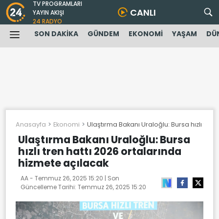
TV PROGRAMLARI
CANLI
YAYIN AKIŞI
24 RADYO
SON DAKİKA
GÜNDEM
EKONOMİ
YAŞAM
DÜ
Anasayfa
Ekonomi
Ulaştırma Bakanı Uraloğlu: Bursa hızlı tren
Ulaştırma Bakanı Uraloğlu: Bursa
hızlı tren hattı 2026 ortalarında
hizmete açılacak
AA -
Temmuz 26, 2025 15:20
| Son
Güncelleme Tarihi:
Temmuz 26, 2025 15:20