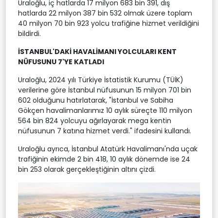
Uraloğlu, iç hatlarda 17 milyon 683 bin 391, dış
hatlarda 22 milyon 387 bin 532 olmak üzere toplam
40 milyon 70 bin 923 yolcu trafiğine hizmet verildiğini
bildirdi.
İSTANBUL'DAKİ HAVALİMANI YOLCULARI KENT
NÜFUSUNU 7'YE KATLADI
⁠Uraloğlu, 2024 yılı Türkiye İstatistik Kurumu (TÜİK)
verilerine göre İstanbul nüfusunun 15 milyon 701 bin
602 olduğunu hatırlatarak, "İstanbul ve Sabiha
Gökçen havalimanlarımız 10 aylık süreçte 110 milyon
564 bin 824 yolcuyu ağırlayarak mega kentin
nüfusunun 7 katına hizmet verdi." ifadesini kullandı.
Uraloğlu ayrıca, İstanbul Atatürk Havalimanı'nda uçak
trafiğinin ekimde 2 bin 418, 10 aylık dönemde ise 24
bin 253 olarak gerçekleştiğinin altını çizdi.