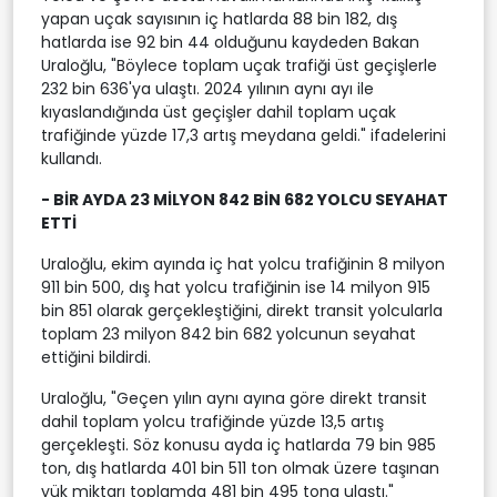
yapan uçak sayısının iç hatlarda 88 bin 182, dış
hatlarda ise 92 bin 44 olduğunu kaydeden Bakan
Uraloğlu, "Böylece toplam uçak trafiği üst geçişlerle
232 bin 636'ya ulaştı. 2024 yılının aynı ayı ile
kıyaslandığında üst geçişler dahil toplam uçak
trafiğinde yüzde 17,3 artış meydana geldi." ifadelerini
kullandı.
- BİR AYDA 23 MİLYON 842 BİN 682 YOLCU SEYAHAT
ETTİ
Uraloğlu, ekim ayında iç hat yolcu trafiğinin 8 milyon
911 bin 500, dış hat yolcu trafiğinin ise 14 milyon 915
bin 851 olarak gerçekleştiğini, direkt transit yolcularla
toplam 23 milyon 842 bin 682 yolcunun seyahat
ettiğini bildirdi.
Uraloğlu, "Geçen yılın aynı ayına göre direkt transit
dahil toplam yolcu trafiğinde yüzde 13,5 artış
gerçekleşti. Söz konusu ayda iç hatlarda 79 bin 985
ton, dış hatlarda 401 bin 511 ton olmak üzere taşınan
yük miktarı toplamda 481 bin 495 tona ulaştı."