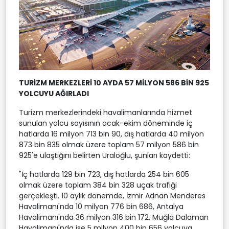
TURİZM MERKEZLERİ 10 AYDA 57 MİLYON 586 BİN 925
YOLCUYU AĞIRLADI
Turizm merkezlerindeki havalimanlarında hizmet
sunulan yolcu sayısının ocak-ekim döneminde iç
hatlarda 16 milyon 713 bin 90, dış hatlarda 40 milyon
873 bin 835 olmak üzere toplam 57 milyon 586 bin
925'e ulaştığını belirten Uraloğlu, şunları kaydetti:
"İç hatlarda 129 bin 723, dış hatlarda 254 bin 605
olmak üzere toplam 384 bin 328 uçak trafiği
gerçekleşti. 10 aylık dönemde, İzmir Adnan Menderes
Havalimanı'nda 10 milyon 776 bin 686, Antalya
Havalimanı'nda 36 milyon 316 bin 172, Muğla Dalaman
Havalimanı'nda ise 5 milyon 400 bin 656 yolcuya