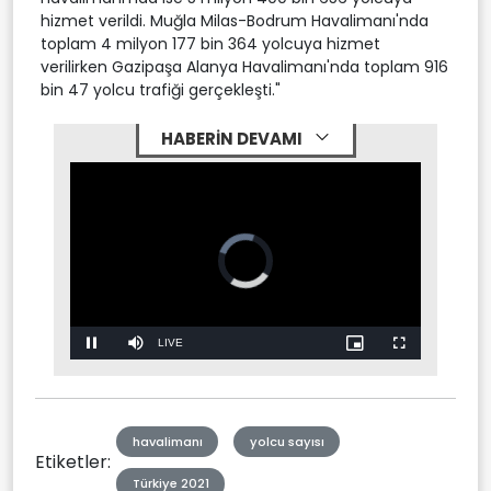
hizmet verildi. Muğla Milas-Bodrum Havalimanı'nda
toplam 4 milyon 177 bin 364 yolcuya hizmet
verilirken Gazipaşa Alanya Havalimanı'nda toplam 916
bin 47 yolcu trafiği gerçekleşti."
HABERİN DEVAMI
Video
Player
is
loading.
Stream
LIVE
Pause
Mute
Picture-
Fullscreen
in-
Picture
Type
havalimanı
yolcu sayısı
Etiketler:
Türkiye 2021