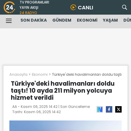
TV PROGRAMLARI
CANLI
YAYIN AKIŞI
24 RADYO
SON DAKİKA
GÜNDEM
EKONOMİ
YAŞAM
DÜ
Anasayfa
Ekonomi
Türkiye'deki havalimanları doldu taştı! 10 
Türkiye'deki havalimanları doldu
taştı! 10 ayda 211 milyon yolcuya
hizmet verildi
AA -
Kasım 06, 2025 14:42
| Son Güncelleme
Tarihi:
Kasım 06, 2025 14:42