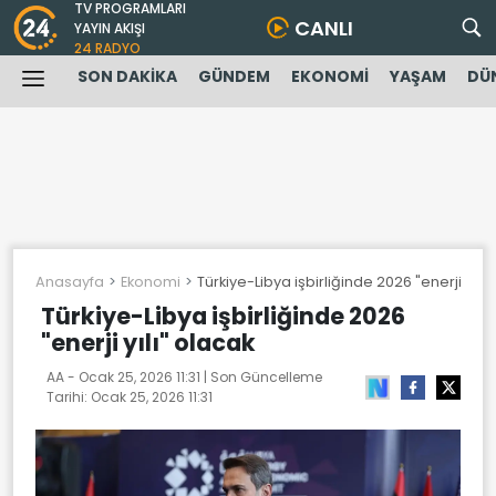
TV PROGRAMLARI
CANLI
YAYIN AKIŞI
24 RADYO
SON DAKİKA
GÜNDEM
EKONOMİ
YAŞAM
DÜ
Anasayfa
Ekonomi
Türkiye-Libya işbirliğinde 2026 "enerji yılı"
Türkiye-Libya işbirliğinde 2026
"enerji yılı" olacak
AA -
Ocak 25, 2026 11:31
| Son Güncelleme
Tarihi:
Ocak 25, 2026 11:31