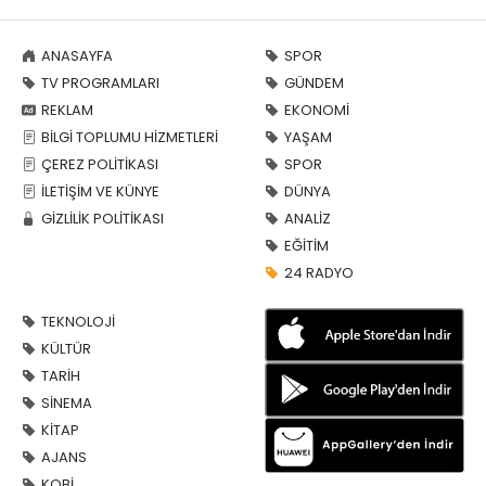
ANASAYFA
SPOR
TV PROGRAMLARI
GÜNDEM
REKLAM
EKONOMİ
BİLGİ TOPLUMU HİZMETLERİ
YAŞAM
ÇEREZ POLİTİKASI
SPOR
İLETİŞİM VE KÜNYE
DÜNYA
GİZLİLİK POLİTİKASI
ANALİZ
EĞİTİM
24 RADYO
TEKNOLOJİ
KÜLTÜR
TARİH
SİNEMA
KİTAP
AJANS
KOBİ