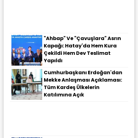
"Ahbap" Ve "çavuşlara" Asrın
Kapağı: Hatay'da Hem Kura
Çekildi Hem Dev Teslimat
Yapıldı
Cumhurbaşkanı Erdoğan'dan
Mekke Anlaşması Açıklaması:
Tüm Kardeş Ülkelerin
Katılımına Açık