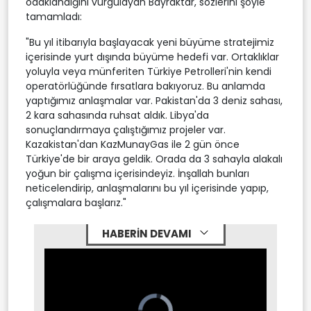
odaklandığını vurgulayan Bayraktar, sözlerini şöyle
tamamladı:
"Bu yıl itibarıyla başlayacak yeni büyüme stratejimiz
içerisinde yurt dışında büyüme hedefi var. Ortaklıklar
yoluyla veya münferiten Türkiye Petrolleri'nin kendi
operatörlüğünde fırsatlara bakıyoruz. Bu anlamda
yaptığımız anlaşmalar var. Pakistan'da 3 deniz sahası,
2 kara sahasında ruhsat aldık. Libya'da
sonuçlandırmaya çalıştığımız projeler var.
Kazakistan'dan KazMunayGas ile 2 gün önce
Türkiye'de bir araya geldik. Orada da 3 sahayla alakalı
yoğun bir çalışma içerisindeyiz. İnşallah bunları
neticelendirip, anlaşmalarını bu yıl içerisinde yapıp,
çalışmalara başlarız."
HABERİN DEVAMI
Video
Player