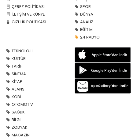
ÇEREZ POLİTİKASI
SPOR
İLETİŞİM VE KÜNYE
DÜNYA
GİZLİLİK POLİTİKASI
ANALİZ
EĞİTİM
24 RADYO
TEKNOLOJİ
KÜLTÜR
TARİH
SİNEMA
KİTAP
AJANS
KOBİ
OTOMOTİV
SAĞLIK
BİLGİ
ZODYAK
MAGAZİN