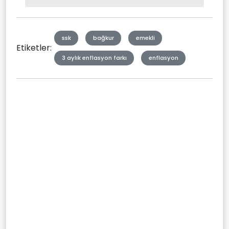
Type
ssk
bağkur
emekli
Etiketler:
3 aylık enflasyon farkı
enflasyon