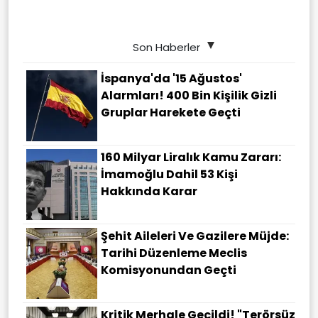
Son Haberler
İspanya'da '15 Ağustos'
Alarmları! 400 Bin Kişilik Gizli
Gruplar Harekete Geçti
160 Milyar Liralık Kamu Zararı:
İmamoğlu Dahil 53 Kişi
Hakkında Karar
Şehit Aileleri Ve Gazilere Müjde:
Tarihi Düzenleme Meclis
Komisyonundan Geçti
Kritik Merhale Geçildi! "Terörsüz