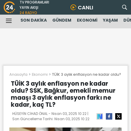
TV PROGRAMLARI
CANLI
YAYIN AKIŞI
24 RADYO
SON DAKİKA
GÜNDEM
EKONOMİ
YAŞAM
DÜ
Anasayfa
Ekonomi
TÜİK 3 aylık enflasyon ne kadar oldu? SSK,
TÜİK 3 aylık enflasyon ne kadar
oldu? SSK, Bağkur, emekli memur
maaşı 3 aylık enflasyon farkı ne
kadar, kaç TL?
HÜSEYİN CİHAD ÖNAL -
Nisan 03, 2025 10:22
|
Son Güncelleme Tarihi:
Nisan 03, 2025 10:22