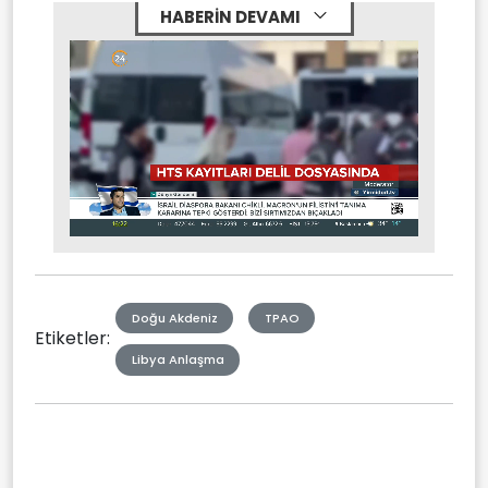
HABERİN DEVAMI
Stream
Mute
Type
Doğu Akdeniz
TPAO
Etiketler:
Libya Anlaşma