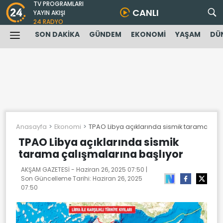
TV PROGRAMLARI
CANLI
YAYIN AKIŞI
24 RADYO
SON DAKİKA
GÜNDEM
EKONOMİ
YAŞAM
DÜ
Anasayfa
Ekonomi
TPAO Libya açıklarında sismik tarama çalı
TPAO Libya açıklarında sismik
tarama çalışmalarına başlıyor
AKŞAM GAZETESİ -
Haziran 26, 2025 07:50
|
Son Güncelleme Tarihi:
Haziran 26, 2025
07:50