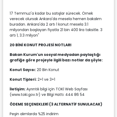
17 Temmuz'a kadar bu satışlar sürecek. Örnek
verecek olursak Ankara'da mesela hemen bakalım
buradan. Ankara'da 2 artı 1 konut mesela 3.1
milyondan başlayan fiyatla 21 bin 400 lira taksitle. 3
artı 1, 3.3 milyon"
20 BİNİ KONUT PROJESİ NOTLARI
Bakan Kurum'un sosyal medyadan paylaştığı
grafiğe göre projeyle ilgili bazı notlar da şöyle:
Konut Sayısı:
20 Bin Konut
Konut Tipleri:
2+1 ve 3+1
İletişim:
Ayrıntılı bilgi için TOKİ Web Sayfası
(www.toki.gov.tr) ve Bilgi Hattı: 444 86 54
ÖDEME SEÇENEKLERİ (3 ALTERNATİF SUNULACAK)
Peşin alımlarda %25 indirim