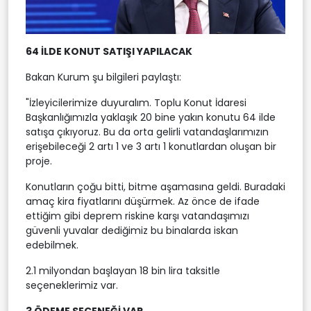
64 İLDE KONUT SATIŞI YAPILACAK
Bakan Kurum şu bilgileri paylaştı:
"İzleyicilerimize duyuralım. Toplu Konut İdaresi
Başkanlığımızla yaklaşık 20 bine yakın konutu 64 ilde
satışa çıkıyoruz. Bu da orta gelirli vatandaşlarımızın
erişebileceği 2 artı 1 ve 3 artı 1 konutlardan oluşan bir
proje.
Konutların çoğu bitti, bitme aşamasına geldi. Buradaki
amaç kira fiyatlarını düşürmek. Az önce de ifade
ettiğim gibi deprem riskine karşı vatandaşımızı
güvenli yuvalar dediğimiz bu binalarda iskan
edebilmek.
2.1 milyondan başlayan 18 bin lira taksitle
seçeneklerimiz var.
3 ÖDEME SEÇENEĞİ VAR