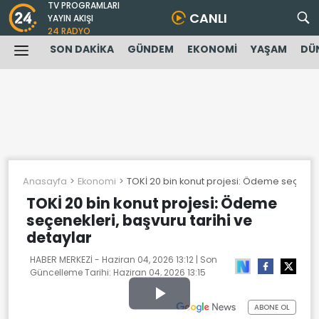
TV PROGRAMLARI
CANLI
YAYIN AKIŞI
24 RADYO
SON DAKİKA
GÜNDEM
EKONOMİ
YAŞAM
DÜ
Anasayfa
Ekonomi
TOKİ 20 bin konut projesi: Ödeme seçenekl
TOKİ 20 bin konut projesi: Ödeme
seçenekleri, başvuru tarihi ve
detaylar
HABER MERKEZİ -
Haziran 04, 2026 13:12
| Son
Güncelleme Tarihi:
Haziran 04, 2026 13:15
Play
ABONE OL