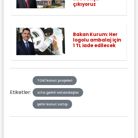
çıkıyoruz
Bakan Kurum: Her
logolu ambalaj için
1 TL iade edilecek
TOKİ konut projeleri
Etiketler:
orta gelirli vatandaşlar
şehir konut satışı