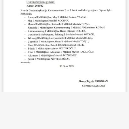
Diyanet İşleri Başkanlığı'nda il müftülüklerine
yapılan atamalar ise şöyle:
"Amasya İl Müftülüğüne Muş İI Müftüsü İbrahim
Yavuz, Muş İl Müftülüğüne Nurullah Koçhan, Mersin İl
Müftülüğüne Kırıkkale İl Müftüsü Mustafa Topal,