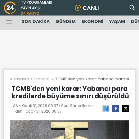
TV PROGRAMLARI
CANLI
YAYIN AKIŞI
24 RADYO
SON DAKİKA
GÜNDEM
EKONOMİ
YAŞAM
DÜ
Anasayfa
Ekonomi
TCMB'den yeni karar: Yabancı para kredil
TCMB'den yeni karar: Yabancı para
kredilerde büyüme sınırı düşürüldü
AA -
Ocak 31, 2026 00:37
| Son Güncelleme
Tarihi:
Ocak 31, 2026 00:37