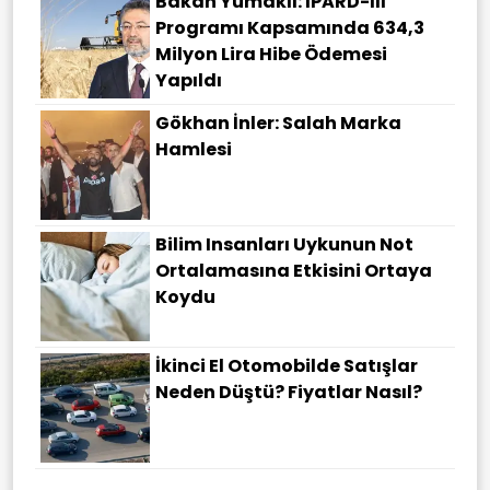
Bakan Yumaklı: IPARD-III
Programı Kapsamında 634,3
Milyon Lira Hibe Ödemesi
Yapıldı
Gökhan İnler: Salah Marka
Hamlesi
Bilim Insanları Uykunun Not
Ortalamasına Etkisini Ortaya
Koydu
İkinci El Otomobilde Satışlar
Neden Düştü? Fiyatlar Nasıl?