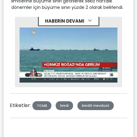
limitlerine büyüme sınırı getirilerek sekiz haftalık
dönemler için büyüme sınırı yüzde 2 olarak belirlendi.
HABERİN DEVAMI
Stream
Mute
Type
Etiketler:
TCMB
kredi
kredili mevduat