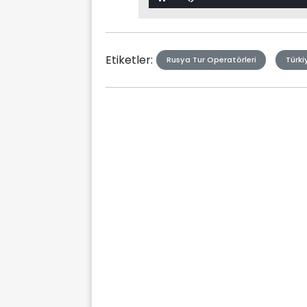
Mute
Type
Etiketler:
Rusya Tur Operatörleri
Türki