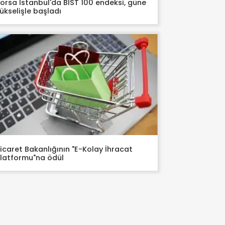
orsa İstanbul'da BIST 100 endeksi, güne
ükselişle başladı
icaret Bakanlığının "E-Kolay İhracat
latformu"na ödül