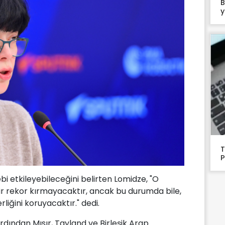
B
y
T
P
ebi etkileyebileceğini belirten Lomidze, "O
 rekor kırmayacaktır, ancak bu durumda bile,
rliğini koruyacaktır." dedi.
rdından Mısır, Tayland ve Birleşik Arap