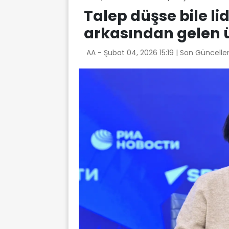
Talep düşse bile li
arkasından gelen ül
AA -
Şubat 04, 2026 15:19
| Son Güncelle