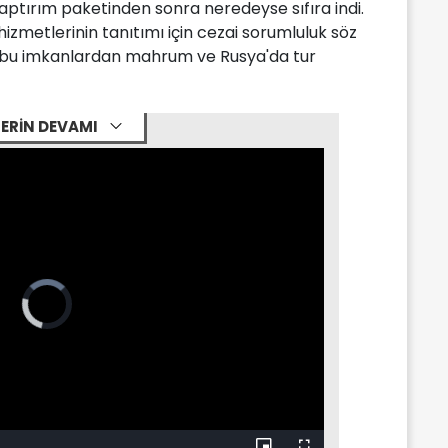
aptırım paketinden sonra neredeyse sıfıra indi.
zmetlerinin tanıtımı için cezai sorumluluk söz
ık bu imkanlardan mahrum ve Rusya'da tur
ERİN DEVAMI
Video
Player
is
loading.