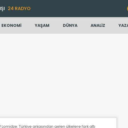
IŞI
24 RADYO
EKONOMİ
YAŞAM
DÜNYA
ANALİZ
YAZ
! Lomidze: Türkiye arkasından gelen ülkelere fark attı