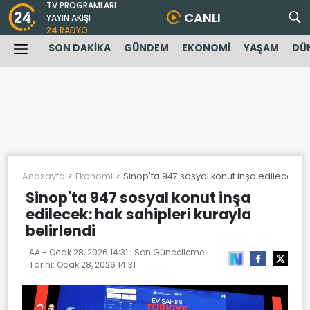
TV PROGRAMLARI
CANLI
YAYIN AKIŞI
24 RADYO
SON DAKİKA
GÜNDEM
EKONOMİ
YAŞAM
DÜ
Anasayfa
Ekonomi
Sinop'ta 947 sosyal konut inşa edilecek: ha
Sinop'ta 947 sosyal konut inşa
edilecek: hak sahipleri kurayla
belirlendi
AA -
Ocak 28, 2026 14:31
| Son Güncelleme
Tarihi:
Ocak 28, 2026 14:31