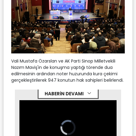
Vali Mustafa Özarslan ve AK Parti Sinop Milletvekili
Nazım Maviş'in de konuşma yaptığı törende dua
edilmesinin ardından noter huzurunda kura çekimi
gerçekleştirilerek 947 konutun hak sahipleri belirlendi.
HABERİN DEVAMI
Video
Player
is
loading.