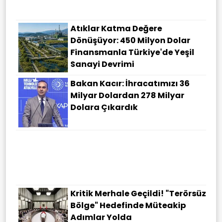
Atıklar Katma Değere
Dönüşüyor: 450 Milyon Dolar
Finansmanla Türkiye'de Yeşil
Sanayi Devrimi
Bakan Kacır: İhracatımızı 36
Milyar Dolardan 278 Milyar
Dolara Çıkardık
Bilim Insanları, Nadir Görülen
Süpernova Şok Patlamasını
Gözlemledi
Kritik Merhale Geçildi! "Terörsüz
Bölge" Hedefinde Müteakip
Adımlar Yolda