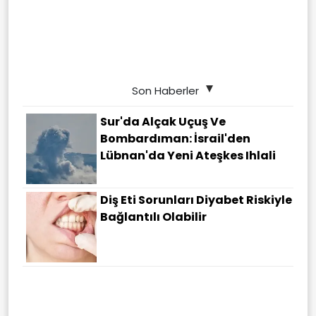
Son Haberler
Sur'da Alçak Uçuş Ve
Bombardıman: İsrail'den
Lübnan'da Yeni Ateşkes Ihlali
Diş Eti Sorunları Diyabet Riskiyle
Bağlantılı Olabilir
Domuz Sandı Baba Katili Oldu:
Aydın'da Trajik Olay