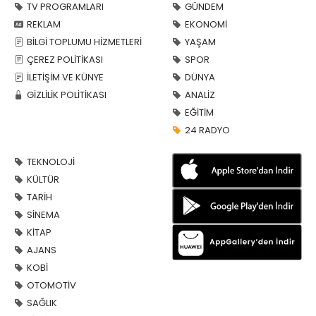
TV PROGRAMLARI
GÜNDEM
REKLAM
EKONOMİ
BİLGİ TOPLUMU HİZMETLERİ
YAŞAM
ÇEREZ POLİTİKASI
SPOR
İLETİŞİM VE KÜNYE
DÜNYA
GİZLİLİK POLİTİKASI
ANALİZ
EĞİTİM
24 RADYO
TEKNOLOJİ
KÜLTÜR
TARİH
SİNEMA
KİTAP
AJANS
KOBİ
OTOMOTİV
SAĞLIK