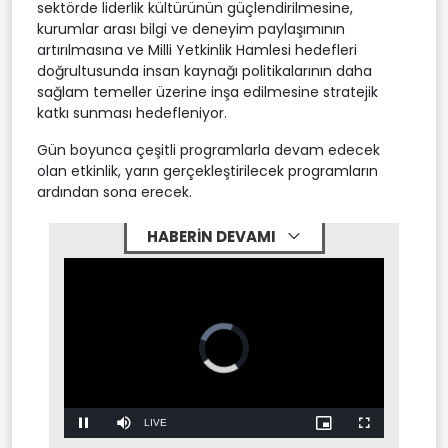
sektörde liderlik kültürünün güçlendirilmesine,
kurumlar arası bilgi ve deneyim paylaşımının
artırılmasına ve Milli Yetkinlik Hamlesi hedefleri
doğrultusunda insan kaynağı politikalarının daha
sağlam temeller üzerine inşa edilmesine stratejik
katkı sunması hedefleniyor.
Gün boyunca çeşitli programlarla devam edecek
olan etkinlik, yarın gerçekleştirilecek programların
ardından sona erecek.
HABERİN DEVAMI
Video
Player
is
loading.
Stream
Mute