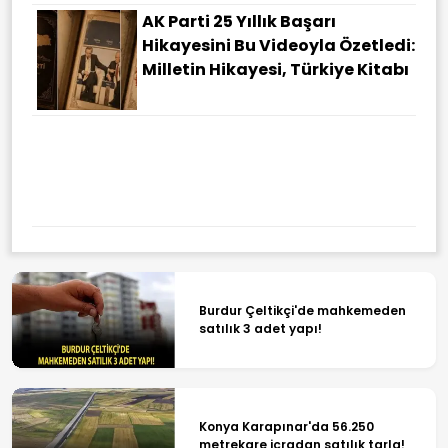
AK Parti 25 Yıllık Başarı
Hikayesini Bu Videoyla Özetledi:
Milletin Hikayesi, Türkiye Kitabı
Dışişleri Bakanlığı Bünyesindeki
Yeni Atamalar Resmi
Gazete'de: Yeni Büyükelçiler
Belli Oldu
Burdur Çeltikçi'de mahkemeden
satılık 3 adet yapı!
Konya Karapınar'da 56.250
metrekare icradan satılık tarla!