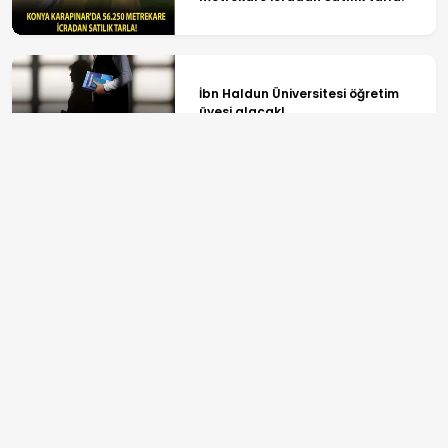
İbn Haldun Üniversitesi öğretim
üyesi alacak!
Trabzonspor'dan Salah
transferiyle turizmde büyük
sıçrama
ANASAYFA
SPOR
TV PROGRAMLARI
GÜNDEM