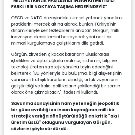
"MİLLİ YETKİNLİK HAMLESİ İLE İNSAN KIYMETİMİZİ
FARKLI BİR NOKTAYA TAŞIMA HEDEFİNDEYİZ"
OECD ve NATO düzeyindeki küresel yetenek yönetimi
pratiklerini mercek altına alarak, bunları Türkiye'nin
dinamikleriyle sentezlediklerini anlatan Görgün, milli
inovasyon ekosistemini besleyecek yeni nesil bir
mimari kurgulamaya çalıştıklarını dile getirdi.
Görgün, zirveden çıkacak kararların uluslararası
işbirlikleri ve dijital ağlarla örülmüş sistemin, bilgi ve
teknoloji üreten stratejik yönünü tayin edeceğini
belirterek, "Bu yönleriyle bu buluşma, bilgi alışverişinin
yanı sıra stratejik kararların alındığı, ortak vizyonların
geliştirildiği ve kalıcı politikaların şekillendiği bir zemin
olarak öne çıkmaktadır." ifadesini kullandı.
Savunma sanayisinin ham yeteneğin jeopolitik
bir güce evrildiği ve insan kaynağının milli bir
stratejik varlığa dönüştürüldüğü en kritik "akıl
üretim üssü" olduğunu vurgulayan Görgün,
sözlerini şöyle sürdürdü: