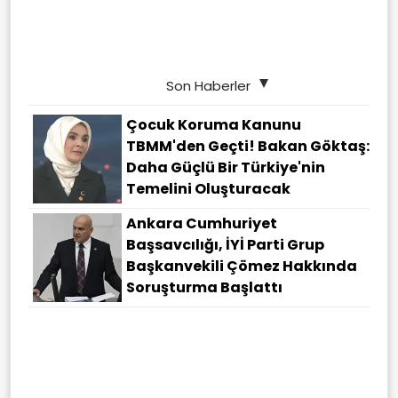
Son Haberler
Çocuk Koruma Kanunu
TBMM'den Geçti! Bakan Göktaş:
Daha Güçlü Bir Türkiye'nin
Temelini Oluşturacak
Ankara Cumhuriyet
Başsavcılığı, İYİ Parti Grup
Başkanvekili Çömez Hakkında
Soruşturma Başlattı
Hürmüz Boğazı'nda Sıcak
Pazarlık! Umman Masadaki Son
Durumu Açıkladı