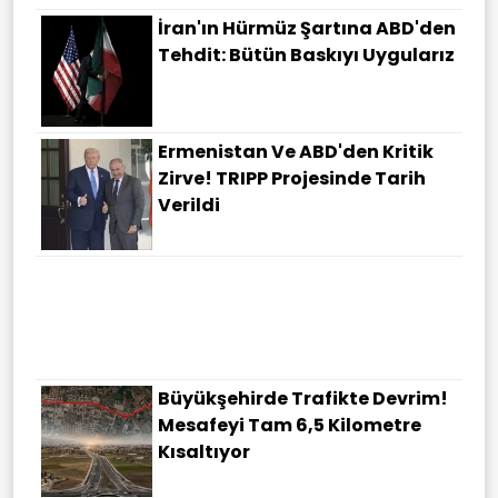
İran'ın Hürmüz Şartına ABD'den
Tehdit: Bütün Baskıyı Uygularız
Ermenistan Ve ABD'den Kritik
Zirve! TRIPP Projesinde Tarih
Verildi
İran'dan ABD'ye Ültimatom: Bu
Istediklerimizi Yapmazsanız
Hürmüz Açılmayacak
Büyükşehirde Trafikte Devrim!
Mesafeyi Tam 6,5 Kilometre
Kısaltıyor