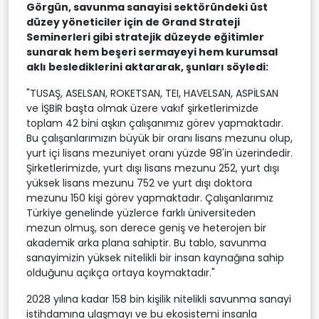
Görgün, savunma sanayisi sektöründeki üst
düzey yöneticiler için de Grand Strateji
Seminerleri gibi stratejik düzeyde eğitimler
sunarak hem beşeri sermayeyi hem kurumsal
aklı beslediklerini aktararak, şunları söyledi:
"TUSAŞ, ASELSAN, ROKETSAN, TEI, HAVELSAN, ASPİLSAN
ve İŞBİR başta olmak üzere vakıf şirketlerimizde
toplam 42 bini aşkın çalışanımız görev yapmaktadır.
Bu çalışanlarımızın büyük bir oranı lisans mezunu olup,
yurt içi lisans mezuniyet oranı yüzde 98'in üzerindedir.
Şirketlerimizde, yurt dışı lisans mezunu 252, yurt dışı
yüksek lisans mezunu 752 ve yurt dışı doktora
mezunu 150 kişi görev yapmaktadır. Çalışanlarımız
Türkiye genelinde yüzlerce farklı üniversiteden
mezun olmuş, son derece geniş ve heterojen bir
akademik arka plana sahiptir. Bu tablo, savunma
sanayimizin yüksek nitelikli bir insan kaynağına sahip
olduğunu açıkça ortaya koymaktadır."
2028 yılına kadar 158 bin kişilik nitelikli savunma sanayi
istihdamına ulaşmayı ve bu ekosistemi insanla