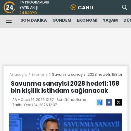
TV PROGRAMLARI
CANLI
YAYIN AKIŞI
24 RADYO
SON DAKİKA
GÜNDEM
EKONOMİ
YAŞAM
DÜ
Anasayfa
Ekonomi
Savunma sanayisi 2028 hedefi: 158 bin kiş
Savunma sanayisi 2028 hedefi: 158
bin kişilik istihdam sağlanacak
AA -
Ocak 14, 2026 12:37
| Son Güncelleme
Tarihi:
Ocak 14, 2026 12:37