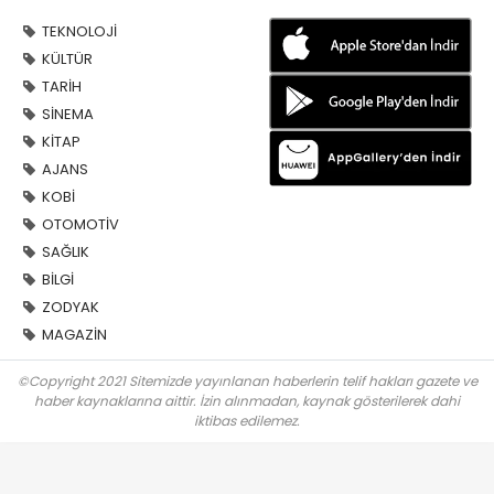
TEKNOLOJİ
KÜLTÜR
TARİH
SİNEMA
KİTAP
AJANS
KOBİ
OTOMOTİV
SAĞLIK
BİLGİ
ZODYAK
MAGAZİN
©Copyright 2021 Sitemizde yayınlanan haberlerin telif hakları gazete ve
haber kaynaklarına aittir. İzin alınmadan, kaynak gösterilerek dahi
iktibas edilemez.