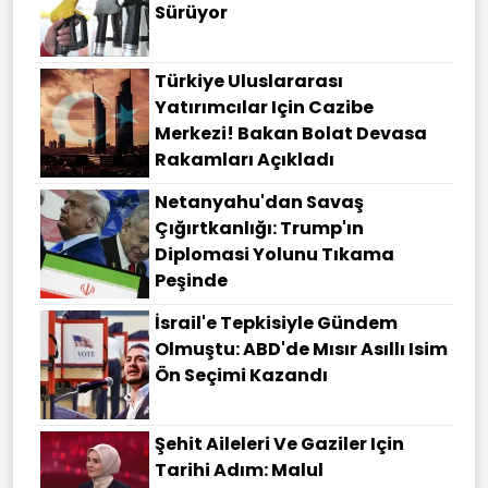
Sürüyor
Türkiye Uluslararası
Yatırımcılar Için Cazibe
Merkezi! Bakan Bolat Devasa
Rakamları Açıkladı
Netanyahu'dan Savaş
Çığırtkanlığı: Trump'ın
Diplomasi Yolunu Tıkama
Peşinde
İsrail'e Tepkisiyle Gündem
Olmuştu: ABD'de Mısır Asıllı Isim
Ön Seçimi Kazandı
Şehit Aileleri Ve Gaziler Için
Tarihi Adım: Malul