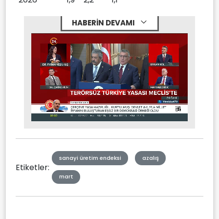
HABERİN DEVAMI
Stream
Unmute
Type
sanayi üretim endeksi
azalış
Etiketler:
mart