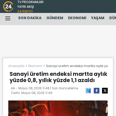
TV PROGRAMLARI
YAYIN AKIŞI
24 RADYO
SON DAKİKA
GÜNDEM
EKONOMİ
YAŞAM
DÜ
Anasayfa
Ekonomi
Sanayi üretim endeksi martta aylık yüzde 0,8,
Sanayi üretim endeksi martta aylık
yüzde 0,8, yıllık yüzde 1,1 azaldı
AA -
Mayıs 08, 2026 11:48
| Son Güncelleme
Tarihi:
Mayıs 08, 2026 11:49