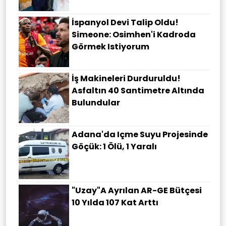
İspanyol Devi Talip Oldu!
Simeone: Osimhen'i Kadroda
Görmek Istiyorum
İş Makineleri Durduruldu!
Asfaltın 40 Santimetre Altında
Bulundular
Adana'da Içme Suyu Projesinde
Göçük: 1 Ölü, 1 Yaralı
"Uzay"a Ayrılan AR-GE Bütçesi
10 Yılda 107 Kat Arttı