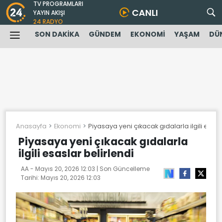
TV PROGRAMLARI
CANLI
YAYIN AKIŞI
24 RADYO
SON DAKİKA
GÜNDEM
EKONOMİ
YAŞAM
DÜ
Anasayfa
Ekonomi
Piyasaya yeni çıkacak gıdalarla ilgili esasl
Piyasaya yeni çıkacak gıdalarla
ilgili esaslar belirlendi
AA -
Mayıs 20, 2026 12:03
| Son Güncelleme
Tarihi:
Mayıs 20, 2026 12:03