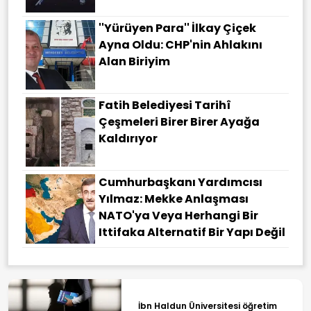
''Yürüyen Para'' İlkay Çiçek
Ayna Oldu: CHP'nin Ahlakını
Alan Biriyim
Fatih Belediyesi Tarihî
Çeşmeleri Birer Birer Ayağa
Kaldırıyor
Cumhurbaşkanı Yardımcısı
Yılmaz: Mekke Anlaşması
NATO'ya Veya Herhangi Bir
Ittifaka Alternatif Bir Yapı Değil
İbn Haldun Üniversitesi öğretim