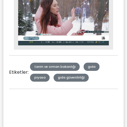
Stream
Mute
Type
tarım ve orman bakanlığı
gıda
Etiketler:
piyasa
gıda güvenilirliği