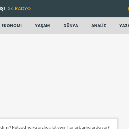
IŞI
24 RADYO
EKONOMİ
YAŞAM
DÜNYA
ANALİZ
YAZ
dı mı? Netcad halka arz kaç lot verir, hangi bankalarda var?