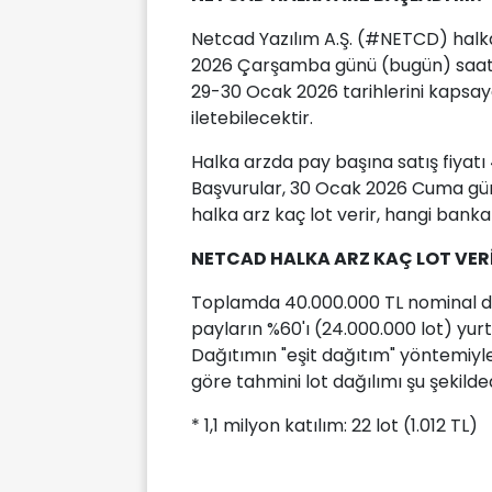
Netcad Yazılım A.Ş. (#NETCD) halk
2026 Çarşamba günü (bugün) saat 09
29-30 Ocak 2026 tarihlerini kapsay
iletebilecektir.
Halka arzda pay başına satış fiyatı 4
Başvurular, 30 Ocak 2026 Cuma günü
halka arz kaç lot verir, hangi bank
NETCAD HALKA ARZ KAÇ LOT VER
Toplamda 40.000.000 TL nominal de
payların %60'ı (24.000.000 lot) yurt 
Dağıtımın "eşit dağıtım" yöntemiyle
göre tahmini lot dağılımı şu şekilded
* 1,1 milyon katılım: 22 lot (1.012 TL)