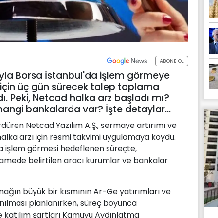
ABONE OL
yla Borsa İstanbul'da işlem görmeye
 için üç gün sürecek talep toplama
ı. Peki, Netcad halka arz başladı mı?
, hangi bankalarda var? İşte detaylar…
ürdüren Netcad Yazılım A.Ş., sermaye artırımı ve
halka arzı için resmi takvimi uygulamaya koydu.
da işlem görmesi hedeflenen süreçte,
hnamede belirtilen aracı kurumlar ve bankalar
nağın büyük bir kısmının Ar-Ge yatırımları ve
anılması planlanırken, süreç boyunca
 katılım şartları Kamuyu Aydınlatma