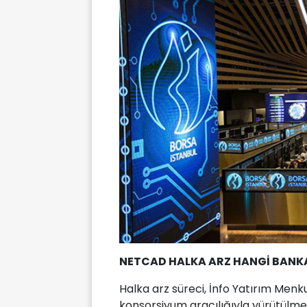
NETCAD HALKA ARZ HANGİ BANK
Halka arz süreci, İnfo Yatırım Menku
konsorsiyum aracılığıyla yürütülmek