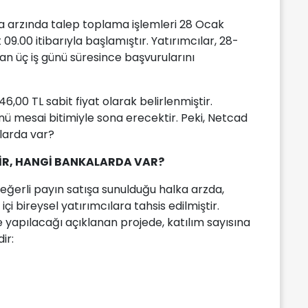
a arzında talep toplama işlemleri 28 Ocak
.00 itibarıyla başlamıştır. Yatırımcılar, 28-
an üç iş günü süresince başvurularını
6,00 TL sabit fiyat olarak belirlenmiştir.
 mesai bitimiyle sona erecektir. Peki, Netcad
alarda var?
İR, HANGİ BANKALARDA VAR?
ğerli payın satışa sunulduğu halka arzda,
içi bireysel yatırımcılara tahsis edilmiştir.
 yapılacağı açıklanan projede, katılım sayısına
ir: