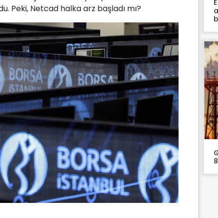
E
u. Peki, Netcad halka arz başladı mı?
a
b
G
8