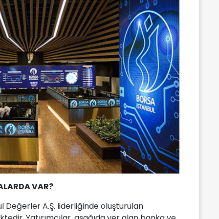
ALARDA VAR?
l Değerler A.Ş. liderliğinde oluşturulan
tedir. Yatırımcılar, aşağıda yer alan banka ve