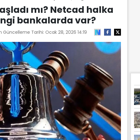
başladı mı? Netcad halka
hangi bankalarda var?
on Güncelleme Tarihi:
Ocak 28, 2026 14:19