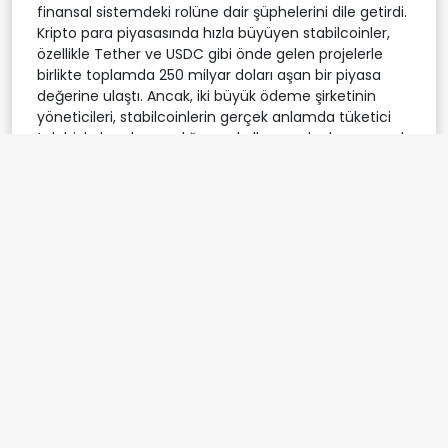
finansal sistemdeki rolüne dair şüphelerini dile getirdi.
Kripto para piyasasında hızla büyüyen stabilcoinler,
özellikle Tether ve USDC gibi önde gelen projelerle
birlikte toplamda 250 milyar doları aşan bir piyasa
değerine ulaştı. Ancak, iki büyük ödeme şirketinin
yöneticileri, stabilcoinlerin gerçek anlamda tüketici
talebiyle karşılanmadığını ve kullanım alanlarının sınırlı
olduğunu savundu. Bu gelişmeler, kripto para
yatırımcıları arasında stabilcoinlerin geleceğiyle ilgili
yeni bir tartışmanın fitilini ateşledi.
Visa ve Mastercard'ın
stabilcoinlere bakışı
Visa ve Mastercard, finansal teknolojilerdeki yenilikleri
yakından takip eden ve kendi blockchain tabanlı
ödeme girişimlerini başlatan iki önemli kuruluş olarak
öne çıkıyor. Ancak, bu şirketlerin yöneticileri,
stabilcoinlerin özellikle gelişmiş pazarlarda beklenen
ürün-pazar uyumunu yakalayamadığını belirtti.
Onlara göre, tüketiciler halihazırda çevrimiçi