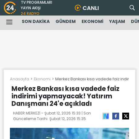
TV PROGRAMLARI
CANLI
YAYIN AKIŞI
24 RADYO
SON DAKİKA
GÜNDEM
EKONOMİ
YAŞAM
DÜ
Anasayfa
Ekonomi
Merkez Bankası kısa vadede faiz indirimi 
Merkez Bankası kısa vadede faiz
indirimi yapmayacak! Yatırım
Danışmanı 24'e açıkladı
HABER MERKEZİ -
Şubat 12, 2026 15:33
| Son
Güncelleme Tarihi:
Şubat 12, 2026 15:35