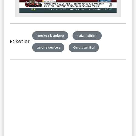
Stream
Mute
Type
merkez bankası
faiz indirimi
Etiketler:
analiz sentez
Onurcan Bal