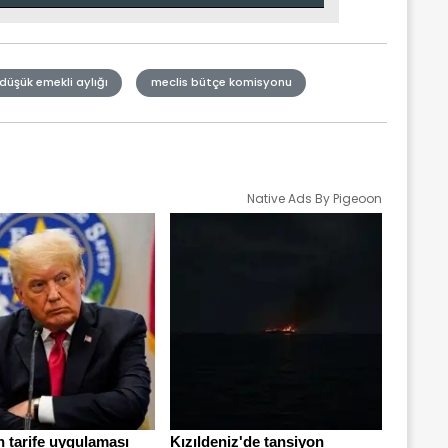
düşük emekli aylığı
meclis bütçe komisyonu
Native Ads By Pigeoon
n tarife uygulaması
Kızıldeniz'de tansiyon