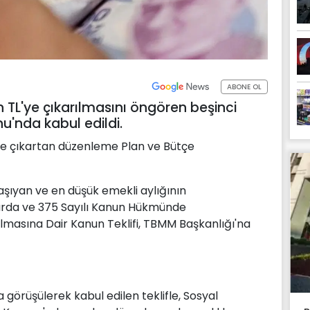
ABONE OL
n TL'ye çıkarılmasını öngören beşinci
'nda kabul edildi.
ye çıkartan düzenleme Plan ve Bütçe
 taşıyan ve en düşük emekli aylığının
larda ve 375 Sayılı Kanun Hükmünde
masına Dair Kanun Teklifi, TBMM Başkanlığı'na
örüşülerek kabul edilen teklifle, Sosyal