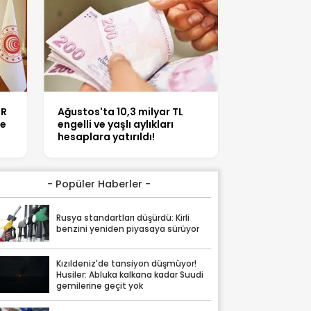
TR
Ağustos'ta 10,3 milyar TL
le
engelli ve yaşlı aylıkları
hesaplara yatırıldı!
- Popüler Haberler -
Rusya standartları düşürdü: Kirli
benzini yeniden piyasaya sürüyor
Kızıldeniz'de tansiyon düşmüyor!
Husiler: Abluka kalkana kadar Suudi
gemilerine geçit yok