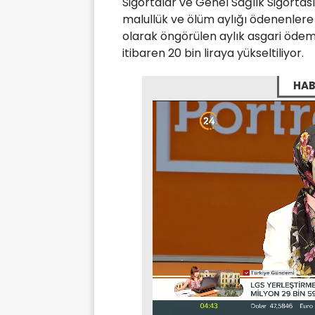
Sigortalar ve Genel Sağlık Sigortas
malullük ve ölüm aylığı ödenenlere 
olarak öngörülen aylık asgari öde
itibaren 20 bin liraya yükseltiliyor.
HAB
Stream
Unmute