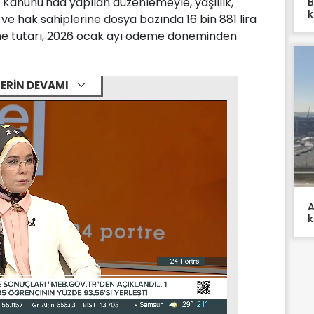
ı Kanunu'nda yapılan düzenlemeyle, yaşlılık,
B
k
ve hak sahiplerine dosya bazında 16 bin 881 lira
me tutarı, 2026 ocak ayı ödeme döneminden
ERİN DEVAMI
A
k