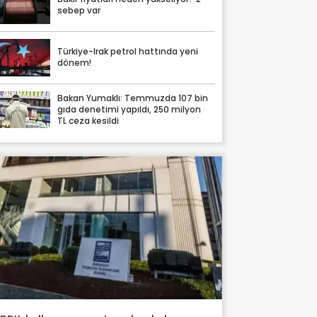
sebep var
Türkiye-Irak petrol hattında yeni
dönem!
Bakan Yumaklı: Temmuzda 107 bin
gıda denetimi yapıldı, 250 milyon
TL ceza kesildi