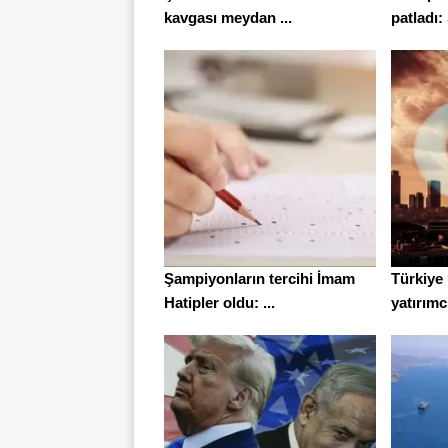
kavgası meydan ...
patladı: 
Şampiyonların tercihi İmam
Türkiye 
Hatipler oldu: ...
yatırımcı