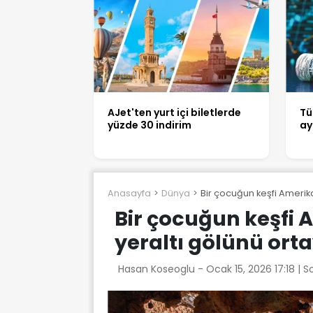
AJet'ten yurt içi biletlerde
Tü
yüzde 30 indirim
ay
Anasayfa
Dünya
Bir çocuğun keşfi Amerika
Bir çocuğun keşfi 
yeraltı gölünü orta
Hasan Koseoglu -
Ocak 15, 2026 17:18
| S