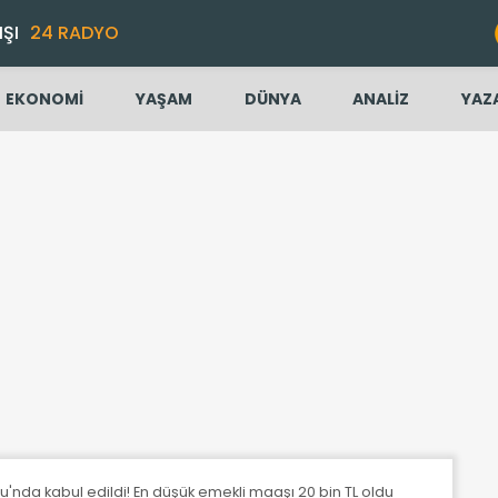
IŞI
24 RADYO
EKONOMİ
YAŞAM
DÜNYA
ANALİZ
YAZ
'nda kabul edildi! En düşük emekli maaşı 20 bin TL oldu