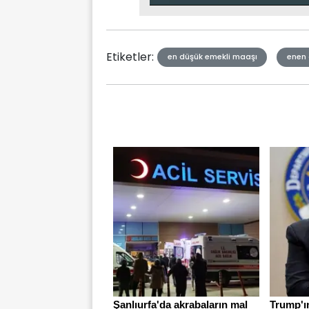
Type
Etiketler:
en düşük emekli maaşı
enen 
Şanlıurfa'da akrabaların mal
Trump'ı