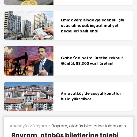
Emlak vergisinde gelecek yıl için
esas alınacak inşaat maliyet
bedelleri belirlendi
Gabar'da petrol üretimi rekoru!
Günlük 83.300 varil üretim!
Arnavutköy'de sosyal konutlar
hızla yükseliyor
Anasayfa
Yaşam
Bayram, otobüs biletlerine talebi artırdı
Bayram, otobüs biletlerine talebi