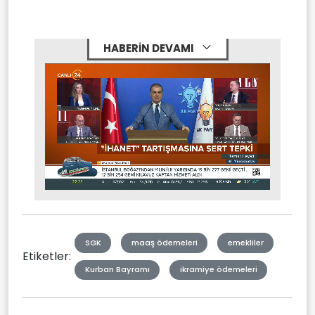
HABERİN DEVAMI
Stream
Mute
Type
SGK
maaş ödemeleri
emekliler
Etiketler:
Kurban Bayramı
ikramiye ödemeleri