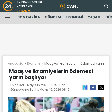
TV PROGRAMLARI
CANLI
YAYIN AKIŞI
24 RADYO
SON DAKİKA
GÜNDEM
EKONOMİ
YAŞAM
DÜ
Anasayfa
Ekonomi
Maaş ve ikramiyelerin ödemesi yarın başl
Maaş ve ikramiyelerin ödemesi
yarın başlıyor
Erkan Kol -
Mayıs 16, 2026 08:15
| Son
Güncelleme Tarihi:
Mayıs 16, 2026 08:15