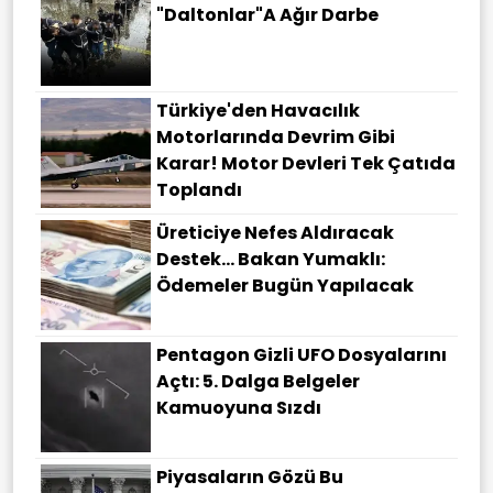
"Daltonlar"a Ağır Darbe
Türkiye'den Havacılık
Motorlarında Devrim Gibi
Karar! Motor Devleri Tek Çatıda
Toplandı
Üreticiye Nefes Aldıracak
Destek... Bakan Yumaklı:
Ödemeler Bugün Yapılacak
Pentagon Gizli UFO Dosyalarını
Açtı: 5. Dalga Belgeler
Kamuoyuna Sızdı
Piyasaların Gözü Bu