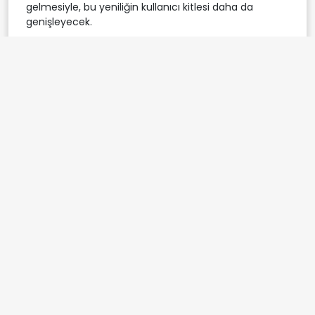
gelmesiyle, bu yeniliğin kullanıcı kitlesi daha da
genişleyecek.
OpenAI
Codex
ChatGPT
Etiketler:
mobil uygulama
uzaktan erişim