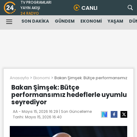
TV PROGRAMLARI
CANLI
YAYIN AKIŞI
24 RADYO
SON DAKİKA
GÜNDEM
EKONOMİ
YAŞAM
DÜ
Anasayfa
Ekonomi
Bakan Şimşek: Bütçe performansımız hede
Bakan Şimşek: Bütçe
performansımız hedeflerle uyumlu
seyrediyor
AA -
Mayıs 15, 2026 16:29
| Son Güncelleme
Tarihi:
Mayıs 15, 2026 16:40