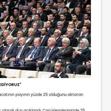
EDİYORUZ"
ihracatının payının yüzde 25 olduğunu aktaran
r olarak dün açıklandı. Cari işlemlerimizde 25