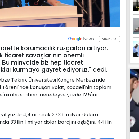
ABONE OL
arette korumacılık rüzgarları artıyor.
ak ticaret savaşlarının önemli
r. Bu minvalde biz hep ticaret
aklar kurmaya gayret ediyoruz." dedi.
bze Teknik Üniversitesi Kongre Merkezi'nde
l Töreni"nde konuşan Bolat, Kocaeli'nin toplam
ye'nin ihracatının neredeyse yüzde 12,5'ini
 yıl yüzde 4,4 artarak 273,5 milyar dolara
da 33 ilin 1 milyar dolar barajını aştığını, 44 ilin