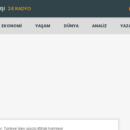
IŞI
24 RADYO
EKONOMİ
YAŞAM
DÜNYA
ANALİZ
YAZ
r: Türkiye'den güçlü ittifak hamlesi