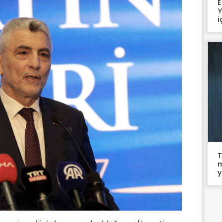
E
Y
i
T
m
y