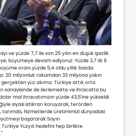
yı ve yüzde 7,7 ile son 25 yılın en düşük işsizlik
ye, büyümeye devam ediyoruz. Yüzde 3,7 ilk 9
büyüme oranı yüzde 5,4 oldu yıllık bazda.
z. 20 milyonluk rakamdan 33 milyona yakın
z gerçekten yüz akımız. Türkiye artık orta
rin sanayisinde de ilerlemekte ve ihracatta bu
dolar mal ihracatımızın yüzde 43,5'ine yükseldi.
ğiyle siyasi istikrarı koruyarak, terörden
e, tarımda, hizmetlerde üretimimizi dünyadaki
üyütmeyi başararak Sayın
ürkiye Yüzyılı hedefini hep birlikte
"