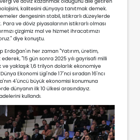
, vergi ve döviz kazanmak olduğunu dile getiren
olojisini, kalitesini dünyaya tanıtmak demek.
emeler dengesinin stabil, istikrarlı düzeylerde
ara ve döviz piyasalarının istikrarlı olması
rmızı çizgimiz mal ve hizmet ihracatımızı
ruz." diye konuştu.
 Erdoğan'ın her zaman "Yatırım, üretim,
ederek, "15 gün sonra 2025 yılı gayrisafi milli
 ve yaklaşık 1,6 trilyon dolarlık ekonomiye
Dünya Ekonomi Ligi'nde 17'nci sıradan 16'ncı
pa'nın 4'üncü büyük ekonomisi konumuna
de dünyanın ilk 10 ülkesi arasındayız.
adelerini kullandı.