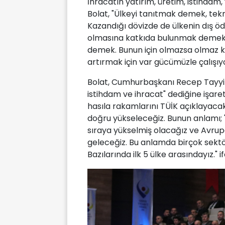
İhracatın yatırım, üretim, istihdam
Bolat, "Ülkeyi tanıtmak demek, tekn
Kazandığı dövizde de ülkenin dış öd
olmasına katkıda bulunmak demek. P
demek. Bunun için olmazsa olmaz kı
artırmak için var gücümüzle çalışıyo
Bolat, Cumhurbaşkanı Recep Tayyip
istihdam ve ihracat" dediğine işaret 
hasıla rakamlarını TÜİK açıklayacak
doğru yükseleceğiz. Bunun anlamı; '
sıraya yükselmiş olacağız ve Avru
geleceğiz. Bu anlamda birçok sektör
Bazılarında ilk 5 ülke arasındayız." if