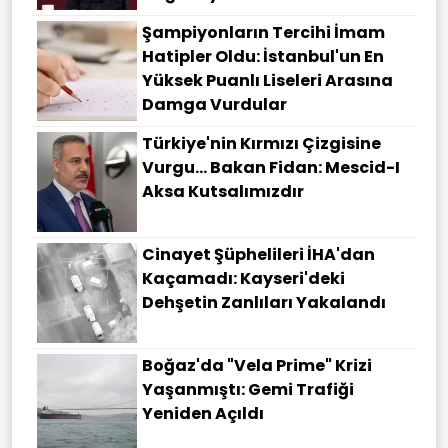
Şampiyonların Tercihi İmam
Hatipler Oldu: İstanbul'un En
Yüksek Puanlı Liseleri Arasına
Damga Vurdular
Türkiye'nin Kırmızı Çizgisine
Vurgu... Bakan Fidan: Mescid-I
Aksa Kutsalımızdır
Cinayet Şüphelileri İHA'dan
Kaçamadı: Kayseri'deki
Dehşetin Zanlıları Yakalandı
Boğaz'da "Vela Prime" Krizi
Yaşanmıştı: Gemi Trafiği
Yeniden Açıldı