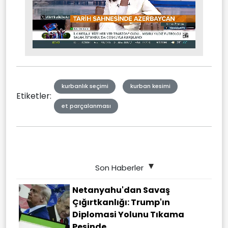
Stream
Unmute
Type
kurbanlık seçimi
kurban kesimi
Etiketler:
et parçalanması
Son Haberler
Netanyahu'dan Savaş
Çığırtkanlığı: Trump'ın
Diplomasi Yolunu Tıkama
Peşinde