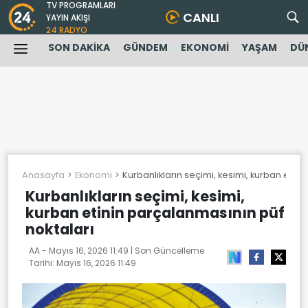
TV PROGRAMLARI
CANLI
YAYIN AKIŞI
24 RADYO
SON DAKİKA
GÜNDEM
EKONOMİ
YAŞAM
DÜ
Anasayfa
Ekonomi
Kurbanlıkların seçimi, kesimi, kurban etin
Kurbanlıkların seçimi, kesimi,
kurban etinin parçalanmasının püf
noktaları
AA -
Mayıs 16, 2026 11:49
| Son Güncelleme
Tarihi:
Mayıs 16, 2026 11:49