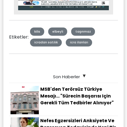
Stream
Mute
Type
kilis
elbeyli
taşınmaz
Etiketler:
icradan satılık
icra ilanları
Son Haberler
MSB'den Terörsüz Türkiye
Mesajı... "Sürecin Başarısı Için
Gerekli Tüm Tedbirler Alınıyor"
Nefes Egzersizleri Anksiyete Ve