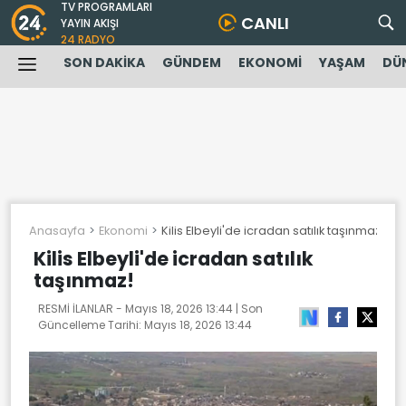
TV PROGRAMLARI
CANLI
YAYIN AKIŞI
24 RADYO
SON DAKİKA
GÜNDEM
EKONOMİ
YAŞAM
DÜ
Anasayfa
Ekonomi
Kilis Elbeyli'de icradan satılık taşınmaz!
Kilis Elbeyli'de icradan satılık
taşınmaz!
RESMİ İLANLAR -
Mayıs 18, 2026 13:44
| Son
Güncelleme Tarihi:
Mayıs 18, 2026 13:44