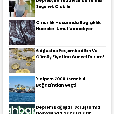
Depresyon Tedavisinde Yeni Bir
Seçenek Olabilir
Omurilik Hasarında Bağışıklık
Hücreleri Umut Vadediyor
6 Ağustos Perşembe Altın Ve
Gümüş Fiyatları Güncel Durum!
'Saipem 7000' İstanbul
Boğazı'ndan Geçti
Deprem Bağışları Soruşturma
Dosyasında: Sanatçıların