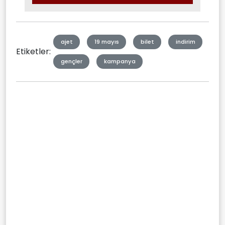
Type
ajet
19 mayıs
bilet
indirim
Etiketler:
gençler
kampanya