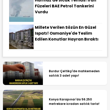
Hürmüz'de Sıcak Temas! İran
Füzeleri BAE Petrol Tankerini
Vurdu
Millete Verilen Sözün En Güzel
Ispatı! Osmaniye'de Teslim
Edilen Konutlar Hayran Bıraktı
Burdur Çeltikçi'de mahkemeden
satılık 3 adet yapı!
Konya Karapınar'da 56.250
metrekare icradan satılık tarla!