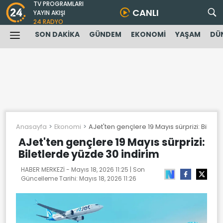
TV PROGRAMLARI
CANLI
YAYIN AKIŞI
24 RADYO
SON DAKİKA
GÜNDEM
EKONOMİ
YAŞAM
DÜ
Anasayfa
Ekonomi
AJet'ten gençlere 19 Mayıs sürprizi: Biletl
AJet'ten gençlere 19 Mayıs sürprizi:
Biletlerde yüzde 30 indirim
HABER MERKEZİ -
Mayıs 18, 2026 11:25
| Son
Güncelleme Tarihi:
Mayıs 18, 2026 11:26