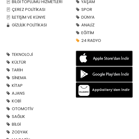
BİLGİ TOPLUMU HİZMETLERİ
YAŞAM
ÇEREZ POLİTİKASI
SPOR
İLETİŞİM VE KÜNYE
DÜNYA
GİZLİLİK POLİTİKASI
ANALİZ
EĞİTİM
24 RADYO
TEKNOLOJİ
KÜLTÜR
TARİH
SİNEMA
KİTAP
AJANS
KOBİ
OTOMOTİV
SAĞLIK
BİLGİ
ZODYAK