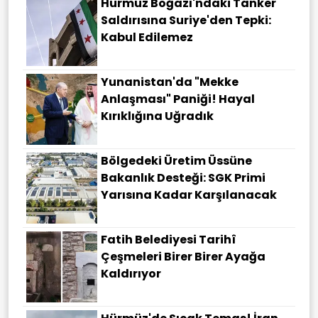
Hürmüz Boğazı'ndaki Tanker
Saldırısına Suriye'den Tepki:
Kabul Edilemez
Yunanistan'da "Mekke
Anlaşması" Paniği! Hayal
Kırıklığına Uğradık
Bölgedeki Üretim Üssüne
Bakanlık Desteği: SGK Primi
Yarısına Kadar Karşılanacak
Fatih Belediyesi Tarihî
Çeşmeleri Birer Birer Ayağa
Kaldırıyor