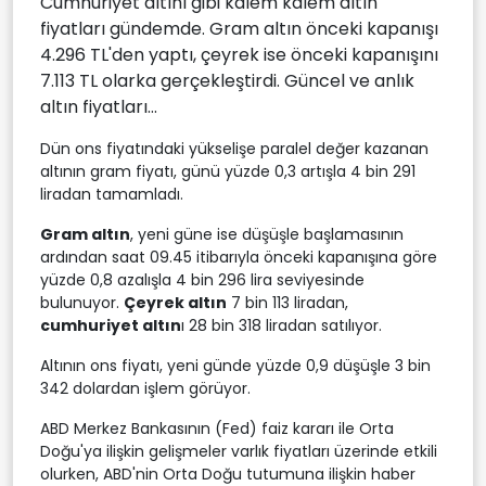
Cumhuriyet altını gibi kalem kalem altın
fiyatları gündemde. Gram altın önceki kapanışı
4.296 TL'den yaptı, çeyrek ise önceki kapanışını
7.113 TL olarka gerçekleştirdi. Güncel ve anlık
altın fiyatları...
Dün ons fiyatındaki yükselişe paralel değer kazanan
altının gram fiyatı, günü yüzde 0,3 artışla 4 bin 291
liradan tamamladı.
Gram altın
, yeni güne ise düşüşle başlamasının
ardından saat 09.45 itibarıyla önceki kapanışına göre
yüzde 0,8 azalışla 4 bin 296 lira seviyesinde
bulunuyor.
Çeyrek altın
7 bin 113 liradan,
cumhuriyet altın
ı 28 bin 318 liradan satılıyor.
Altının ons fiyatı, yeni günde yüzde 0,9 düşüşle 3 bin
342 dolardan işlem görüyor.
ABD Merkez Bankasının (Fed) faiz kararı ile Orta
Doğu'ya ilişkin gelişmeler varlık fiyatları üzerinde etkili
olurken, ABD'nin Orta Doğu tutumuna ilişkin haber