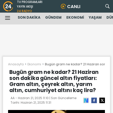
TV PROGRAMLARI
CANLI
YAYIN AKIŞI
24 RADYO
SON DAKİKA
GÜNDEM
EKONOMİ
YAŞAM
DÜ
Anasayfa
Ekonomi
Bugün gram ne kadar? 21 Haziran son dakika g
Bugün gram ne kadar? 21 Haziran
son dakika güncel altın fiyatları:
Gram altın, çeyrek altın, yarım
altın, cumhuriyet altını kaç lira?
AA -
Haziran 21, 2025 11:10
| Son Güncelleme
Tarihi:
Haziran 21, 2025 11:31