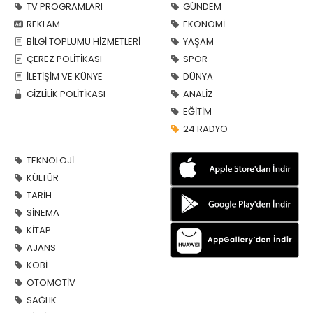
TV PROGRAMLARI
GÜNDEM
REKLAM
EKONOMİ
BİLGİ TOPLUMU HİZMETLERİ
YAŞAM
ÇEREZ POLİTİKASI
SPOR
İLETİŞİM VE KÜNYE
DÜNYA
GİZLİLİK POLİTİKASI
ANALİZ
EĞİTİM
24 RADYO
TEKNOLOJİ
KÜLTÜR
TARİH
SİNEMA
KİTAP
AJANS
KOBİ
OTOMOTİV
SAĞLIK