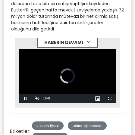
dolardan fazla bitcoin satışı yaptığını kaydeden
Butterfill, geçen hafta mevcut seviyelerde yaklaşık 72
milyon dolar tutarında mütevazı bir net alımla satış
baskısının hafiflediğine dair temkinli işaretler
olduğunu dile getirdi.
HABERİN DEVAMI
Video
Player
is
loading.
Stream
LIVE
Pause
Unmute
Picture-
Fullscreen
in-
Picture
Type
Bitcoin fiyatı
teknoloji hisseleri
Etiketler: