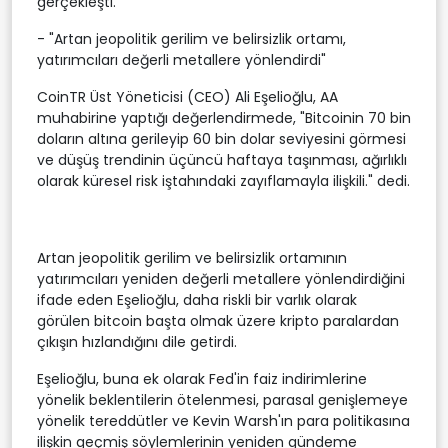
gerçekleşti.
- "Artan jeopolitik gerilim ve belirsizlik ortamı,
yatırımcıları değerli metallere yönlendirdi"
CoinTR Üst Yöneticisi (CEO) Ali Eşelioğlu, AA
muhabirine yaptığı değerlendirmede, "Bitcoinin 70 bin
doların altına gerileyip 60 bin dolar seviyesini görmesi
ve düşüş trendinin üçüncü haftaya taşınması, ağırlıklı
olarak küresel risk iştahındaki zayıflamayla ilişkili." dedi.
Artan jeopolitik gerilim ve belirsizlik ortamının
yatırımcıları yeniden değerli metallere yönlendirdiğini
ifade eden Eşelioğlu, daha riskli bir varlık olarak
görülen bitcoin başta olmak üzere kripto paralardan
çıkışın hızlandığını dile getirdi.
Eşelioğlu, buna ek olarak Fed'in faiz indirimlerine
yönelik beklentilerin ötelenmesi, parasal genişlemeye
yönelik tereddütler ve Kevin Warsh'ın para politikasına
ilişkin geçmiş söylemlerinin yeniden gündeme