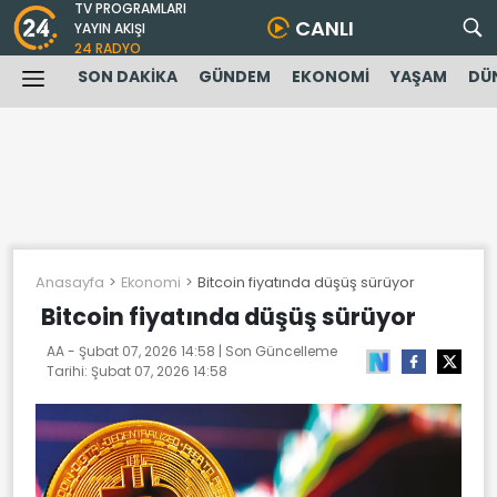
TV PROGRAMLARI
CANLI
YAYIN AKIŞI
24 RADYO
SON DAKİKA
GÜNDEM
EKONOMİ
YAŞAM
DÜ
Anasayfa
Ekonomi
Bitcoin fiyatında düşüş sürüyor
Bitcoin fiyatında düşüş sürüyor
AA -
Şubat 07, 2026 14:58
| Son Güncelleme
Tarihi:
Şubat 07, 2026 14:58