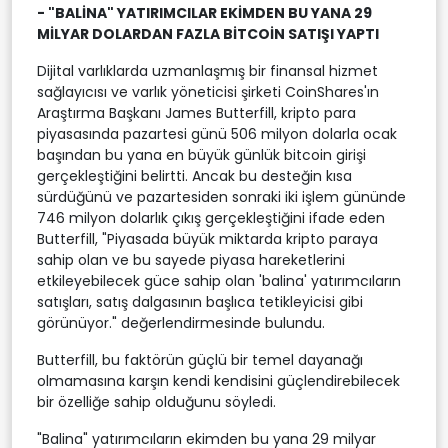
- "BALİNA" YATIRIMCILAR EKİMDEN BU YANA 29
MİLYAR DOLARDAN FAZLA BİTCOİN SATIŞI YAPTI
Dijital varlıklarda uzmanlaşmış bir finansal hizmet
sağlayıcısı ve varlık yöneticisi şirketi CoinShares'ın
Araştırma Başkanı James Butterfill, kripto para
piyasasında pazartesi günü 506 milyon dolarla ocak
başından bu yana en büyük günlük bitcoin girişi
gerçekleştiğini belirtti. Ancak bu desteğin kısa
sürdüğünü ve pazartesiden sonraki iki işlem gününde
746 milyon dolarlık çıkış gerçekleştiğini ifade eden
Butterfill, "Piyasada büyük miktarda kripto paraya
sahip olan ve bu sayede piyasa hareketlerini
etkileyebilecek güce sahip olan 'balina' yatırımcıların
satışları, satış dalgasının başlıca tetikleyicisi gibi
görünüyor." değerlendirmesinde bulundu.
Butterfill, bu faktörün güçlü bir temel dayanağı
olmamasına karşın kendi kendisini güçlendirebilecek
bir özelliğe sahip olduğunu söyledi.
"Balina" yatırımcıların ekimden bu yana 29 milyar