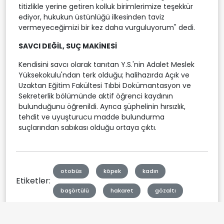
titizlikle yerine getiren kolluk birimlerimize teşekkür
ediyor, hukukun üstünlüğü ilkesinden taviz
vermeyeceğimizi bir kez daha vurguluyorum" dedi.
SAVCI DEĞİL, SUÇ MAKİNESİ
Kendisini savcı olarak tanıtan Y.S.'nin Adalet Meslek
Yüksekokulu'ndan terk olduğu; halihazırda Açık ve
Uzaktan Eğitim Fakültesi Tıbbi Dokümantasyon ve
Sekreterlik bölümünde aktif öğrenci kaydının
bulunduğunu öğrenildi. Ayrıca şüphelinin hırsızlık,
tehdit ve uyuşturucu madde bulundurma
suçlarından sabıkası olduğu ortaya çıktı.
otobüs
köpek
kadın
Etiketler:
başörtülü
hakaret
gözaltı