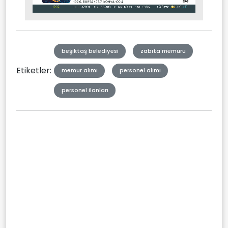
Stream
Mute
Type
beşiktaş belediyesi
zabıta memuru
Etiketler:
memur alımı
personel alımı
personel ilanları