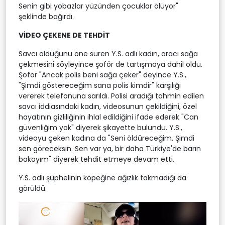
Senin gibi yobazlar yüzünden çocuklar ölüyor"
şeklinde bağırdı.
VİDEO ÇEKENE DE TEHDİT
Savcı olduğunu öne süren Y.S. adlı kadın, aracı sağa
çekmesini söyleyince şoför de tartışmaya dahil oldu.
Şoför "Ancak polis beni sağa çeker" deyince Y.S.,
"Şimdi göstereceğim sana polis kimdir" karşılığı
vererek telefonuna sarıldı. Polisi aradığı tahmin edilen
savcı iddiasındaki kadın, videosunun çekildiğini, özel
hayatının gizliliğinin ihlal edildiğini ifade ederek "Can
güvenliğim yok" diyerek şikayette bulundu. Y.S.,
videoyu çeken kadına da "Seni öldüreceğim. Şimdi
sen göreceksin. Sen var ya, bir daha Türkiye'de barın
bakayım" diyerek tehdit etmeye devam etti.
Y.S. adlı şüphelinin köpeğine ağızlık takmadığı da
görüldü.