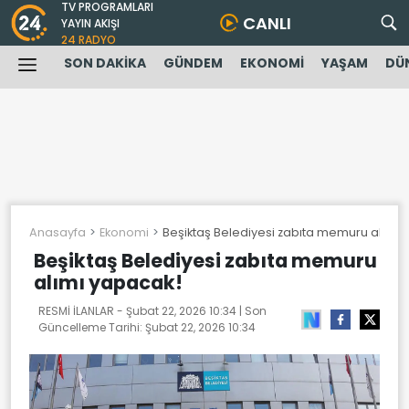
TV PROGRAMLARI
CANLI
YAYIN AKIŞI
24 RADYO
SON DAKİKA
GÜNDEM
EKONOMİ
YAŞAM
DÜ
Anasayfa
Ekonomi
Beşiktaş Belediyesi zabıta memuru alımı 
Beşiktaş Belediyesi zabıta memuru
alımı yapacak!
RESMİ İLANLAR -
Şubat 22, 2026 10:34
| Son
Güncelleme Tarihi:
Şubat 22, 2026 10:34