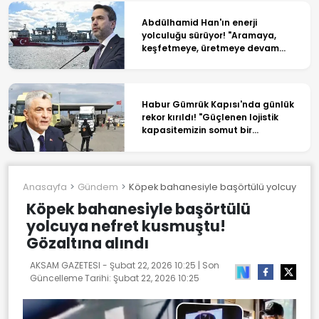
Abdülhamid Han'ın enerji
yolculuğu sürüyor! "Aramaya,
keşfetmeye, üretmeye devam
edeceğiz"
Habur Gümrük Kapısı'nda günlük
rekor kırıldı! "Güçlenen lojistik
kapasitemizin somut bir
göstergesi"
Anasayfa
Gündem
Köpek bahanesiyle başörtülü yolcuya nefr
Köpek bahanesiyle başörtülü
yolcuya nefret kusmuştu!
Gözaltına alındı
AKSAM GAZETESI -
Şubat 22, 2026 10:25
| Son
Güncelleme Tarihi:
Şubat 22, 2026 10:25