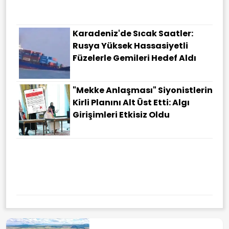
Karadeniz'de Sıcak Saatler:
Rusya Yüksek Hassasiyetli
Füzelerle Gemileri Hedef Aldı
"Mekke Anlaşması" Siyonistlerin
Kirli Planını Alt Üst Etti: Algı
Girişimleri Etkisiz Oldu
3 Ülkeden Dev Savunma
Hamlesi Mekke Anlaşması…
İletişim Başkanı Duran: Yeni
Güvenlik Mimarisinin Somut
Tezahürü