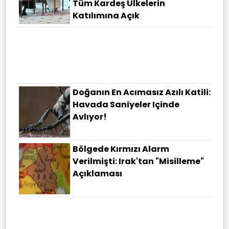
Tüm Kardeş Ülkelerin
Katılımına Açık
"Yürüyen Parayım" Demişti:
Menderes Belediye Başkanı
Çiçek Tutuklandı
Doğanın En Acımasız Azılı Katili:
Havada Saniyeler Içinde
Avlıyor!
Bölgede Kırmızı Alarm
Verilmişti: Irak'tan "misilleme"
Açıklaması
Eylem Planları Patladı!
"Daltonlar"a Ağır Darbe