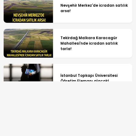
Nevşehir Merkez'de icradan satılık
arsa!
Tekirdağ Malkara Karacagür
Mahallesi'nde icradan satılık
tarla!
İstanbul Topkapı Üniversitesi
Öğretim Elemanı alacak!
Bakır fiyatlarında tarihi rekor! ABD
ve Çin'de kritik arz alarmı