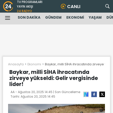
TV PROGRAMLARI
CANLI
YAYIN AKIŞI
24 RADYO
SON DAKİKA
GÜNDEM
EKONOMİ
YAŞAM
DÜ
Anasayfa
Ekonomi
Baykar, milli SİHA ihracatında zirveye yüksel
Baykar, milli SİHA ihracatında
zirveye yükseldi: Gelir vergisinde
lider!
AA -
Ağustos 20, 2025 14:45
| Son Güncelleme
Tarihi:
Ağustos 20, 2025 14:45