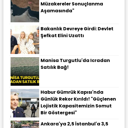
Müzakereler Sonuçlanma
Aşamasında"
Bakanlık Devreye Girdi: Devlet
Şefkat Elini Uzattı
Manisa Turgutlu'da Icradan
Satılık Bağ!
Habur Gümrük Kapısı'nda
Günlük Rekor Kırıldı! "Güçlenen
Lojistik Kapasitemizin Somut
Bir Göstergesi"
Ankara'ya 2,5 İstanbul'a 3,5