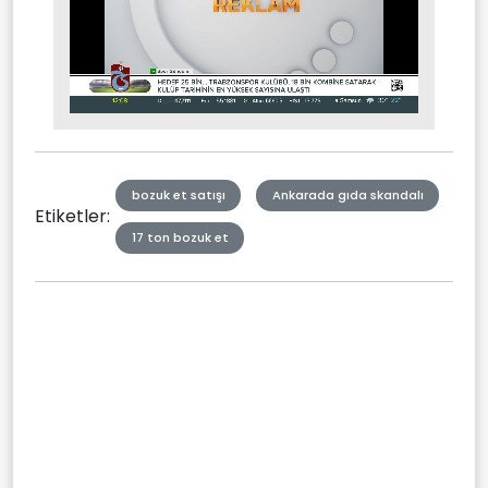
Stream
Mute
Type
bozuk et satışı
Ankarada gıda skandalı
Etiketler:
17 ton bozuk et