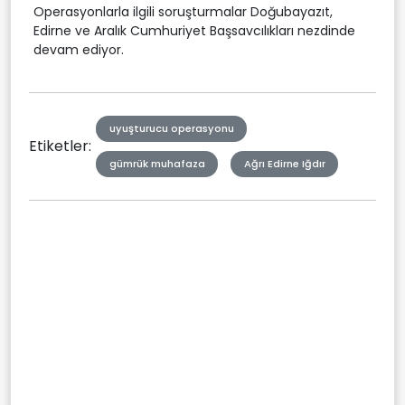
Operasyonlarla ilgili soruşturmalar Doğubayazıt,
Edirne ve Aralık Cumhuriyet Başsavcılıkları nezdinde
devam ediyor.
uyuşturucu operasyonu
Etiketler:
gümrük muhafaza
Ağrı Edirne Iğdır