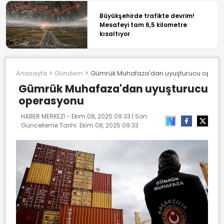
Büyükşehirde trafikte devrim!
Mesafeyi tam 6,5 kilometre
kısaltıyor
Anasayfa
Gündem
Gümrük Muhafaza'dan uyuşturucu opera
Gümrük Muhafaza'dan uyuşturucu
operasyonu
HABER MERKEZI -
Ekim 08, 2025 09:33
| Son
Güncelleme Tarihi:
Ekim 08, 2025 09:33