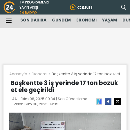
TV PROGRAMLARI
CANLI
YAYIN AKIŞI
24 RADYO
SON DAKİKA
GÜNDEM
EKONOMİ
YAŞAM
DÜ
Anasayfa
Ekonomi
Başkentte 3 iş yerinde 17 ton bozuk et ele g
Başkentte 3 iş yerinde 17 ton bozuk
et ele geçirildi
AA -
Ekim 08, 2025 09:34
| Son Güncelleme
Tarihi:
Ekim 08, 2025 09:35