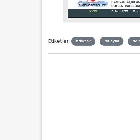
Stream
Mute
Type
Etiketler:
balıkesir
altıeylül
dair