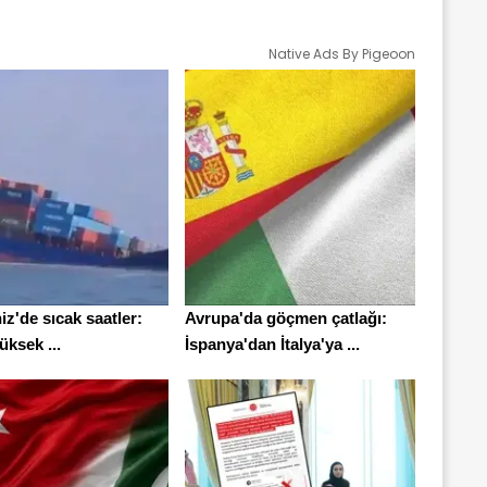
Native Ads By Pigeoon
z'de sıcak saatler:
Avrupa'da göçmen çatlağı:
ksek ...
İspanya'dan İtalya'ya ...