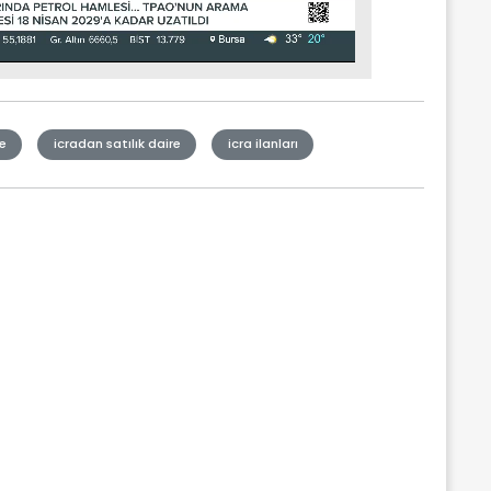
e
icradan satılık daire
icra ilanları