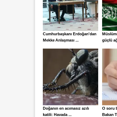
Cumhurbaşkanı Erdoğan'dan
Müslüma
Mekke Anlaşması ...
güçlü ağ
Doğanın en acımasız azılı
O soru b
katili: Havada ...
Bakan T