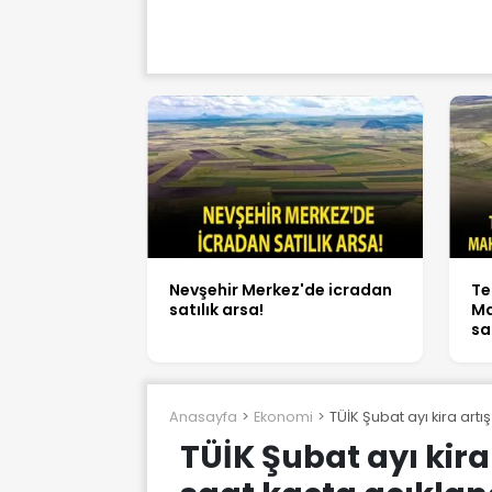
Nevşehir Merkez'de icradan
Te
satılık arsa!
Ma
sa
Anasayfa
Ekonomi
TÜİK Şubat ayı kira art
TÜİK Şubat ayı kira