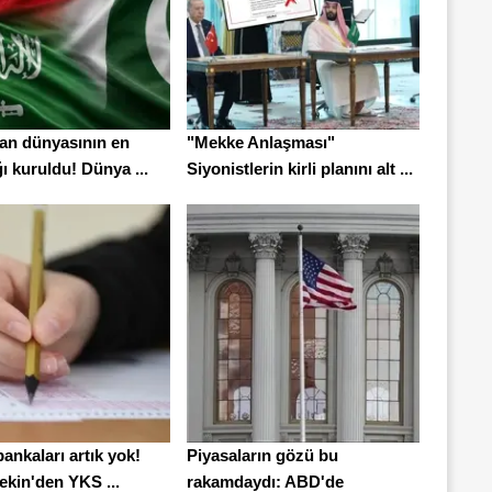
n dünyasının en
"Mekke Anlaşması"
ı kuruldu! Dünya ...
Siyonistlerin kirli planını alt ...
ankaları artık yok!
Piyasaların gözü bu
ekin'den YKS ...
rakamdaydı: ABD'de