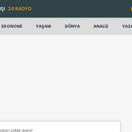
IŞI
24 RADYO
EKONOMİ
YAŞAM
DÜNYA
ANALİZ
YAZ
radan satılık daire!