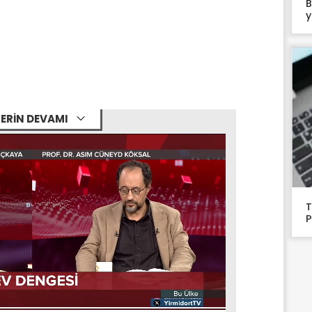
B
y
ERİN DEVAMI
T
P