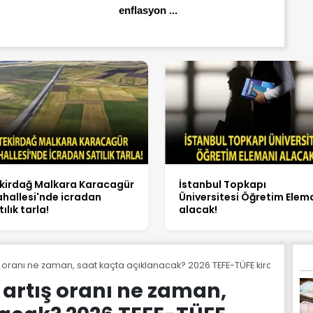
enflasyon ...
kirdağ Malkara Karacagür
İstanbul Topkapı
hallesi'nde icradan
Üniversitesi Öğretim Elem
tılık tarla!
alacak!
ış oranı ne zaman, saat kaçta açıklanacak? 2026 TEFE-TÜFE kira artış ora
 artış oranı ne zaman,