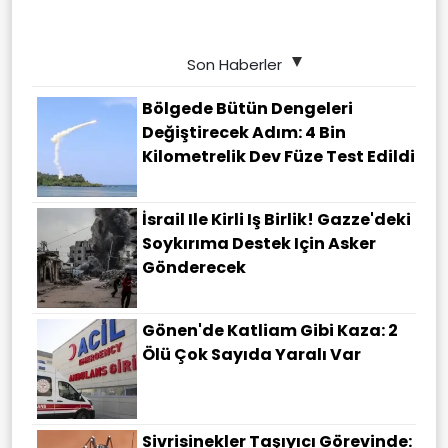
Son Haberler
Bölgede Bütün Dengeleri
Değiştirecek Adım: 4 Bin
Kilometrelik Dev Füze Test Edildi
İsrail Ile Kirli Iş Birlik! Gazze'deki
Soykırıma Destek Için Asker
Gönderecek
Gönen'de Katliam Gibi Kaza: 2
Ölü Çok Sayıda Yaralı Var
Sivrisinekler Taşıyıcı Görevinde: