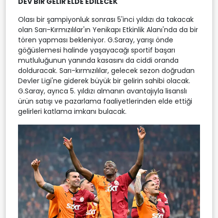
DEV BİR GELİR ELDE EDİLECEK
Olası bir şampiyonluk sonrası 5'inci yıldızı da takacak
olan Sarı-Kırmızılılar'ın Yenikapı Etkinlik Alanı'nda da bir
tören yapması bekleniyor. G.Saray, yarışı önde
göğüslemesi halinde yaşayacağı sportif başarı
mutluluğunun yanında kasasını da ciddi oranda
dolduracak. Sarı-kırmızılılar, gelecek sezon doğrudan
Devler Ligi'ne giderek büyük bir gelirin sahibi olacak.
G.Saray, ayrıca 5. yıldızı almanın avantajıyla lisanslı
ürün satışı ve pazarlama faaliyetlerinden elde ettiği
gelirleri katlama imkanı bulacak.