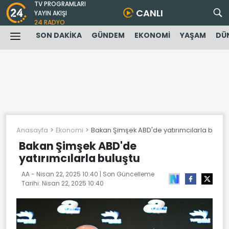
TV PROGRAMLARI
CANLI
YAYIN AKIŞI
24 RADYO
SON DAKİKA
GÜNDEM
EKONOMİ
YAŞAM
DÜ
Anasayfa
Ekonomi
Bakan Şimşek ABD'de yatırımcılarla buluşt
Bakan Şimşek ABD'de
yatırımcılarla buluştu
AA -
Nisan 22, 2025 10:40
| Son Güncelleme
Tarihi:
Nisan 22, 2025 10:40