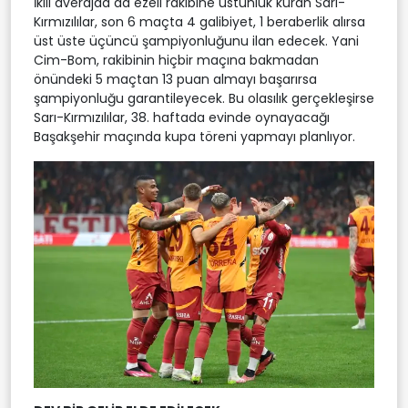
İkili averajda da ezeli rakibine üstünlük kuran Sarı-
Kırmızılılar, son 6 maçta 4 galibiyet, 1 beraberlik alırsa
üst üste üçüncü şampiyonluğunu ilan edecek. Yani
Cim-Bom, rakibinin hiçbir maçına bakmadan
önündeki 5 maçtan 13 puan almayı başarırsa
şampiyonluğu garantileyecek. Bu olasılık gerçekleşirse
Sarı-Kırmızılılar, 38. haftada evinde oynayacağı
Başakşehir maçında kupa töreni yapmayı planlıyor.