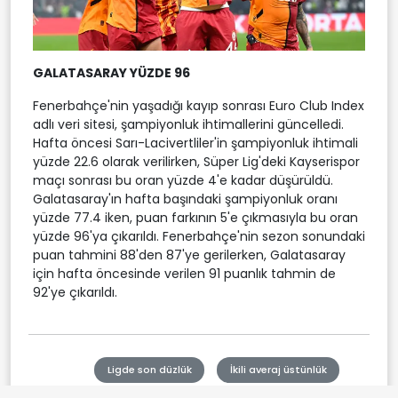
GALATASARAY YÜZDE 96
Fenerbahçe'nin yaşadığı kayıp sonrası Euro Club Index
adlı veri sitesi, şampiyonluk ihtimallerini güncelledi.
Hafta öncesi Sarı-Lacivertliler'in şampiyonluk ihtimali
yüzde 22.6 olarak verilirken, Süper Lig'deki Kayserispor
maçı sonrası bu oran yüzde 4'e kadar düşürüldü.
Galatasaray'ın hafta başındaki şampiyonluk oranı
yüzde 77.4 iken, puan farkının 5'e çıkmasıyla bu oran
yüzde 96'ya çıkarıldı. Fenerbahçe'nin sezon sonundaki
puan tahmini 88'den 87'ye gerilerken, Galatasaray
için hafta öncesinde verilen 91 puanlık tahmin de
92'ye çıkarıldı.
Ligde son düzlük
İkili averaj üstünlük