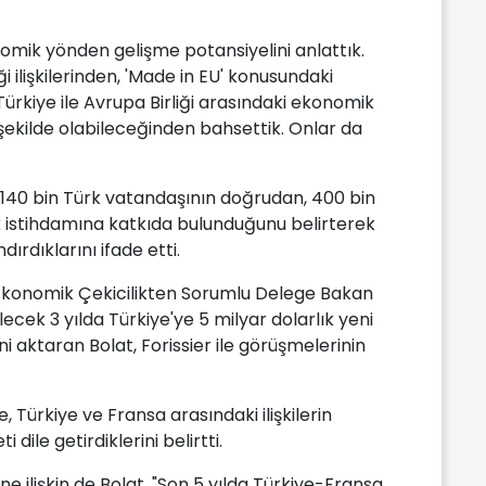
onomik yönden gelişme potansiyelini anlattık.
 ilişkilerinden, 'Made in EU' konusundaki
rkiye ile Avrupa Birliği arasındaki ekonomik
ekilde olabileceğinden bahsettik. Onlar da
de 140 bin Türk vatandaşının doğrudan, 400 bin
ak istihdamına katkıda bulunduğunu belirterek
dırdıklarını ifade etti.
 Ekonomik Çekicilikten Sorumlu Delege Bakan
elecek 3 yılda Türkiye'ye 5 milyar dolarlık yeni
ni aktaran Bolat, Forissier ile görüşmelerinin
, Türkiye ve Fransa arasındaki ilişkilerin
ile getirdiklerini belirtti.
ne ilişkin de Bolat, "Son 5 yılda Türkiye-Fransa