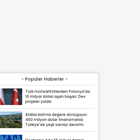
- Popüler Haberler -
Türk müteahhitlerden Polonya'da
10 milyar doları aşan başarı: Dev
projeler yolda
Atıklar katma değere dönüşüyor:
450 milyon dolar finansmanla
Türkiye'de yeşil sanayi devrimi