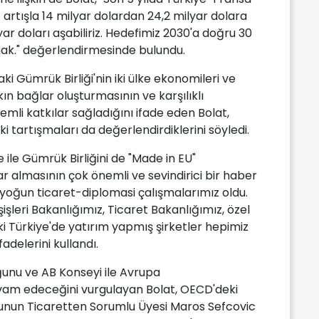
1 artışla 14 milyar dolardan 24,2 milyar dolara
yar doları aşabiliriz. Hedefimiz 2030'a doğru 30
mak." değerlendirmesinde bulundu.
ki Gümrük Birliği'nin iki ülke ekonomileri ve
ın bağlar oluşturmasının ve karşılıklı
i katkılar sağladığını ifade eden Bolat,
ki tartışmaları da değerlendirdiklerini söyledi.
ile Gümrük Birliğini de "Made in EU"
 almasının çok önemli ve sevindirici bir haber
 yoğun ticaret-diplomasi çalışmalarımız oldu.
leri Bakanlığımız, Ticaret Bakanlığımız, özel
i Türkiye'de yatırım yapmış şirketler hepimiz
adelerini kullandı.
unu ve AB Konseyi ile Avrupa
vam edeceğini vurgulayan Bolat, OECD'deki
nun Ticaretten Sorumlu Üyesi Maros Sefcovic