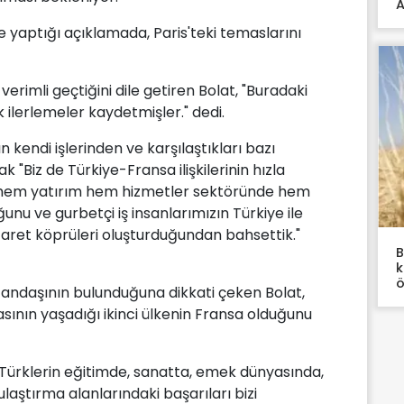
A
 yaptığı açıklamada, Paris'teki temaslarını
 verimli geçtiğini dile getiren Bolat, "Buradaki
 ilerlemeler kaydetmişler." dedi.
ın kendi işlerinden ve karşılaştıkları bazı
k "Biz de Türkiye-Fransa ilişkilerinin hızla
 hem yatırım hem hizmetler sektöründe hem
nu ve gurbetçi iş insanlarımızın Türkiye ile
icaret köprüleri oluşturduğundan bahsettik."
B
k
ö
tandaşının bulunduğuna dikkati çeken Bolat,
sının yaşadığı ikinci ülkenin Fransa olduğunu
 Türklerin eğitimde, sanatta, emek dünyasında,
ulaştırma alanlarındaki başarıları bizi