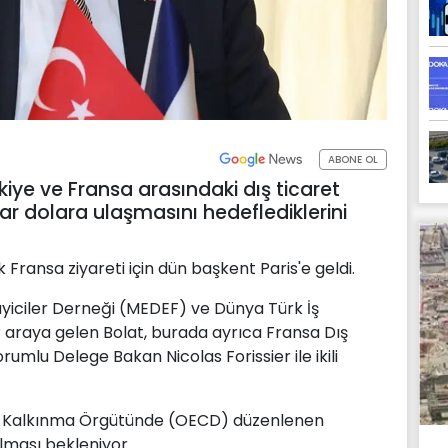
ABONE OL
iye ve Fransa arasındaki dış ticaret
r dolara ulaşmasını hedeflediklerini
Fransa ziyareti için dün başkent Paris'e geldi.
ayiciler Derneği (MEDEF) ve Dünya Türk İş
ir araya gelen Bolat, burada ayrıca Fransa Dış
umlu Delege Bakan Nicolas Forissier ile ikili
 ve Kalkınma Örgütünde (OECD) düzenlenen
lması bekleniyor.