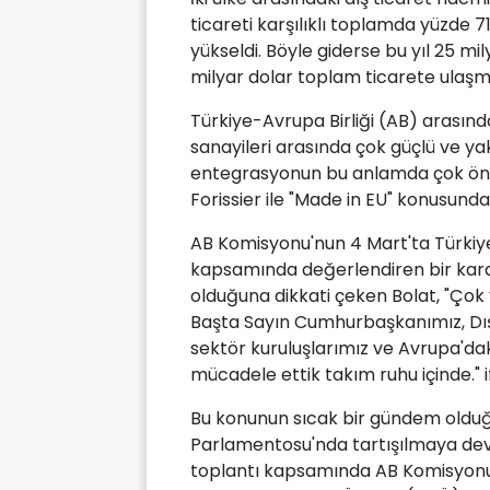
ticareti karşılıklı toplamda yüzde 7
yükseldi. Böyle giderse bu yıl 25 mil
milyar dolar toplam ticarete ulaş
Türkiye-Avrupa Birliği (AB) arasında
sanayileri arasında çok güçlü ve yak
entegrasyonun bu anlamda çok öneml
Forissier ile "Made in EU" konusunda
AB Komisyonu'nun 4 Mart'ta Türkiye 
kapsamında değerlendiren bir karar
olduğuna dikkati çeken Bolat, "Çok
Başta Sayın Cumhurbaşkanımız, Dışiş
sektör kuruluşlarımız ve Avrupa'dak
mücadele ettik takım ruhu içinde." if
Bu konunun sıcak bir gündem olduğ
Parlamentosu'nda tartışılmaya de
toplantı kapsamında AB Komisyonu