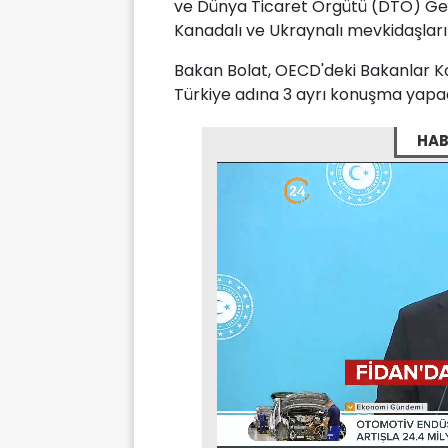
ve Dünya Ticaret Örgütü (DTÖ) Gen
Kanadalı ve Ukraynalı mevkidaşları i
Bakan Bolat, OECD'deki Bakanlar K
Türkiye adına 3 ayrı konuşma yapac
HAB