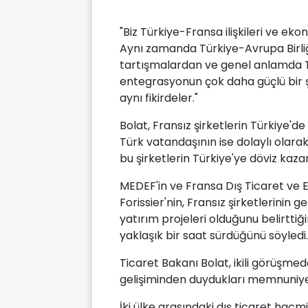
"Biz Türkiye-Fransa ilişkileri ve ek
Aynı zamanda Türkiye-Avrupa Birliği
tartışmalardan ve genel anlamda Tü
entegrasyonun çok daha güçlü bir ş
aynı fikirdeler."
Bolat, Fransız şirketlerin Türkiye'
Türk vatandaşının ise dolaylı olar
bu şirketlerin Türkiye'ye döviz kazan
MEDEF'in ve Fransa Dış Ticaret ve
Forissier'nin, Fransız şirketlerinin g
yatırım projeleri olduğunu belirttiği
yaklaşık bir saat sürdüğünü söyledi.
Ticaret Bakanı Bolat, ikili görüşmede
gelişiminden duydukları memnuniyeti d
İki ülke arasındaki dış ticaret hacmi