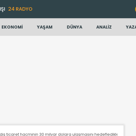
IŞI
24 RADYO
EKONOMİ
YAŞAM
DÜNYA
ANALİZ
YAZ
 dış ticaret hacminin 30 milyar dolara ulaşmasını hedeflediklerini söyl