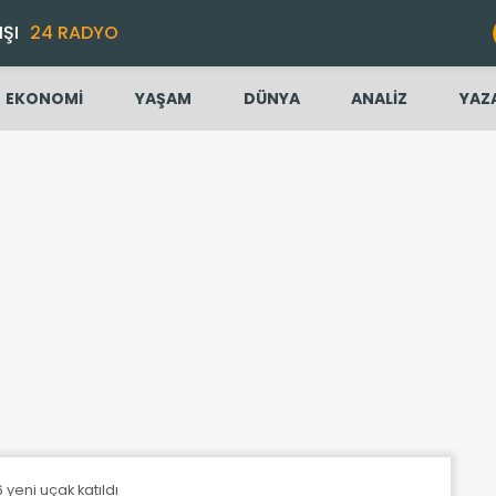
IŞI
24 RADYO
EKONOMİ
YAŞAM
DÜNYA
ANALİZ
YAZ
 yeni uçak katıldı