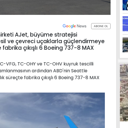
ABONE OL
irketi AJet, büyüme stratejisi
sil ve çevreci uçaklarla güçlendirmeye
 fabrika çıkışlı 6 Boeing 737-8 MAX
TC-VFG, TC-OHY ve TC-OHV kuyruk tescilli
mamlanmasının ardından ABD'nin Seattle
ylık süreçte fabrika çıkışlı 6 Boeing 737-8 MAX