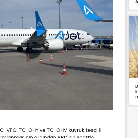
A
B
k
ö
TC-VFG, TC-OHY ve TC-OHV kuyruk tescilli
mamlanmasının ardından ABD'nin Seattle