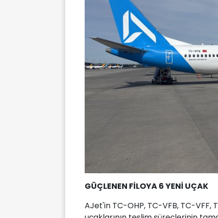
GÜÇLENEN FİLOYA 6 YENİ UÇAK
AJet'in TC-OHP, TC-VFB, TC-VFF, 
uçaklarının teslim süreçlerinin ta