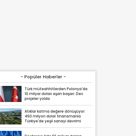
- Popüler Haberler -
Türk müteahhitlerden Polonya'da
10 milyar doları aşan başarı: Dev
projeler yolda
Atıklar katma değere dönüşüyor:
450 milyon dolar finansmanla
Türkiye'de yeşil sanayi devrimi