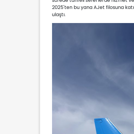
sürede tarifeli seferlerde hizmet v
2025'ten bu yana AJet filosuna katı
ulaştı.