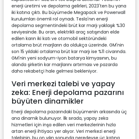
enerji üretimi ve depolama gelirleri, 2023'ten bu yana
iki katına çıktı. Bu büyümede Megapack ve Powerwall
kurulumları önemli rol oynadı. Tesla'nın enerji
depolama segmentindeki brüt kar marjı yaklaşık %30
seviyesinde. Bu oran, elektrikli araç satışından elde
edilen karın iki katı ve otomobil sektöründeki
ortalama brüt marjların da oldukça üzerinde. GM'nin
son 15 yıldaki ortalama brüt kar marjı ise %11 civarında.
GM'nin yeni sodyum-iyon batarya kimyasının, bu
alanda şirketin kar marjlarını artırması ve pazarda
daha rekabetçi hale gelmesi bekleniyor.
Veri merkezi talebi ve yapay
zeka: Enerji depolama pazarını
büyüten dinamikler
Enerji depolama pazarındaki büyümenin arkasında üç
ana dinamik bulunuyor. İlk sırada, yapay zeka
hizmetleri için inşa edilen veri merkezlerinin hızla
artan enerji ihtiyacı yer alıyor. Veri merkezi enerji
talebinin, bu on yılın sonunda neredeyse üç katına