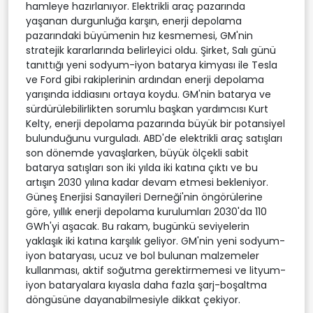
hamleye hazırlanıyor. Elektrikli araç pazarında
yaşanan durgunluğa karşın, enerji depolama
pazarındaki büyümenin hız kesmemesi, GM'nin
stratejik kararlarında belirleyici oldu. Şirket, Salı günü
tanıttığı yeni sodyum-iyon batarya kimyası ile Tesla
ve Ford gibi rakiplerinin ardından enerji depolama
yarışında iddiasını ortaya koydu. GM'nin batarya ve
sürdürülebilirlikten sorumlu başkan yardımcısı Kurt
Kelty, enerji depolama pazarında büyük bir potansiyel
bulunduğunu vurguladı. ABD'de elektrikli araç satışları
son dönemde yavaşlarken, büyük ölçekli sabit
batarya satışları son iki yılda iki katına çıktı ve bu
artışın 2030 yılına kadar devam etmesi bekleniyor.
Güneş Enerjisi Sanayileri Derneği'nin öngörülerine
göre, yıllık enerji depolama kurulumları 2030'da 110
GWh'yi aşacak. Bu rakam, bugünkü seviyelerin
yaklaşık iki katına karşılık geliyor. GM'nin yeni sodyum-
iyon bataryası, ucuz ve bol bulunan malzemeler
kullanması, aktif soğutma gerektirmemesi ve lityum-
iyon bataryalara kıyasla daha fazla şarj-boşaltma
döngüsüne dayanabilmesiyle dikkat çekiyor.