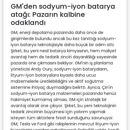
GM'den sodyum-iyon batarya
atağı: Pazarın kalbine
odaklandı
GM, enerji depolama pazarında daha önce de
girişimlerde bulundu ancak bu kez tanıttığı sodyum-
iyon batarya teknolojisiyle daha büyük bir adım attı.
Şirket, bu yeni nesil batarya kimyasının, hem maliyet
avantajı hem de tedarik zinciri dayanıklılığı sayesinde
pazarda öne çıkmasını bekliyor. GM'nin iş planlama
yöneticisi Andy Oury, sodyum-iyon bataryaların,
lityum-iyon bataryalara kıyasla daha ucuz
malzemelerle üretilebildiğini ve aktif soğutma
sistemine ihtiyaç duymadığını belirtti. Ayrıca, Çin'in
sodyum-iyon batarya malzemeleri pazarında henüz
hakimiyet kurmamış olması, GM için stratejik bir
avantaj olarak öne çıkıyor. Şirket, bu yeni teknolojinin
tedarik zincirinin büyümesi için yatırım yapmak
isteyen tüm aktörlere fırsat sunduğunu savunuyor.
GM, Tesla ve Ford gibi rakiplerinin mevcut lityum-iyon
hücrelerini yeniden paketleyerek ilerlediği yolda, kendi