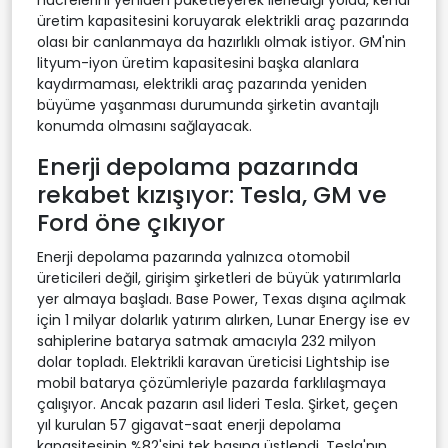
üretim kapasitesini koruyarak elektrikli araç pazarında
olası bir canlanmaya da hazırlıklı olmak istiyor. GM'nin
lityum-iyon üretim kapasitesini başka alanlara
kaydırmaması, elektrikli araç pazarında yeniden
büyüme yaşanması durumunda şirketin avantajlı
konumda olmasını sağlayacak.
Enerji depolama pazarında
rekabet kızışıyor: Tesla, GM ve
Ford öne çıkıyor
Enerji depolama pazarında yalnızca otomobil
üreticileri değil, girişim şirketleri de büyük yatırımlarla
yer almaya başladı. Base Power, Texas dışına açılmak
için 1 milyar dolarlık yatırım alırken, Lunar Energy ise ev
sahiplerine batarya satmak amacıyla 232 milyon
dolar topladı. Elektrikli karavan üreticisi Lightship ise
mobil batarya çözümleriyle pazarda farklılaşmaya
çalışıyor. Ancak pazarın asıl lideri Tesla. Şirket, geçen
yıl kurulan 57 gigavat-saat enerji depolama
kapasitesinin %82'sini tek başına üstlendi. Tesla'nın