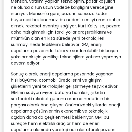
Menson, yatırım yapılan teknolojinin, pazar koşulları
ne olursa olsun uzun vadede karşılığını vereceğine
inanıyor. Menson'a göre, pazarın sonsuza kadar
büyümesi beklenemez; bu nedenle en iyi ürüne sahip
olmak, rekabet avantajı sağlıyor. Kurt Kelty ise, pazara
daha hızlı girmek için farklı yollar araştırdıklarını ve
mümkün olan en kısa sürede yeni teknolojileri
sunmayı hedeflediklerini belirtiyor. GM, enerji
depolama pazarında kalıcı ve sürdürülebilir bir başarı
yakalamak için yenilikçi teknolojilere yatırım yapmaya
devam ediyor.
Sonuç olarak, enerji depolama pazarında yaşanan
hızlı büyüme, otomobil üreticilerini ve girişim
şirketlerini yeni teknolojiler geliştirmeye teşvik ediyor.
GM'nin sodyum-iyon batarya hamlesi, şirketin
sektördeki rekabet gücünü artırma hedefinin bir
parçası olarak öne çıkıyor. Önümüzdeki yıllarda, enerji
depolama çözümlerinin ekonomik ve teknolojik
açıdan daha da çeşitlenmesi bekleniyor. GM, bu
süreçte hem elektrikli araçlar hem de enerji
depolama alanında yenilikçi adımlar atarak pazarın