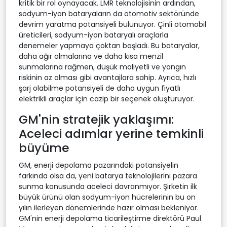
kritik bir rol oynayacak. LMR teknolojisinin ardından,
sodyum-iyon bataryaların da otomotiv sektöründe
devrim yaratma potansiyeli bulunuyor. Çinli otomobil
üreticileri, sodyum-iyon bataryalı araçlarla
denemeler yapmaya çoktan başladı. Bu bataryalar,
daha ağır olmalarına ve daha kısa menzil
sunmalarına rağmen, düşük maliyetli ve yangın
riskinin az olması gibi avantajlara sahip. Ayrıca, hızlı
şarj olabilme potansiyeli de daha uygun fiyatlı
elektrikli araçlar için cazip bir seçenek oluşturuyor.
GM'nin stratejik yaklaşımı:
Aceleci adımlar yerine temkinli
büyüme
GM, enerji depolama pazarındaki potansiyelin
farkında olsa da, yeni batarya teknolojilerini pazara
sunma konusunda aceleci davranmıyor. Şirketin ilk
büyük ürünü olan sodyum-iyon hücrelerinin bu on
yılın ilerleyen dönemlerinde hazır olması bekleniyor.
GM'nin enerji depolama ticarileştirme direktörü Paul