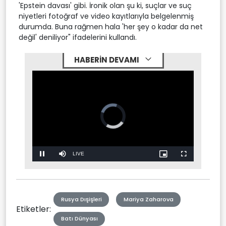
'Epstein davası' gibi. İronik olan şu ki, suçlar ve suç
niyetleri fotoğraf ve video kayıtlarıyla belgelenmiş
durumda. Buna rağmen hala 'her şey o kadar da net
değil' deniliyor" ifadelerini kullandı.
HABERİN DEVAMI
Video
Player
is
loading.
Stream
LIVE
Pause
Mute
Picture-
Fullscreen
in-
Picture
Type
Rusya Dışişleri
Mariya Zaharova
Etiketler:
Batı Dünyası