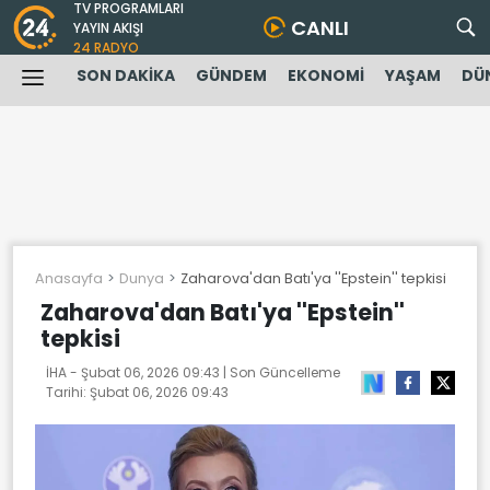
TV PROGRAMLARI
CANLI
YAYIN AKIŞI
24 RADYO
SON DAKİKA
GÜNDEM
EKONOMİ
YAŞAM
DÜ
Anasayfa
Dunya
Zaharova'dan Batı'ya ''Epstein'' tepkisi
Zaharova'dan Batı'ya ''Epstein''
tepkisi
İHA -
Şubat 06, 2026 09:43
| Son Güncelleme
Tarihi:
Şubat 06, 2026 09:43