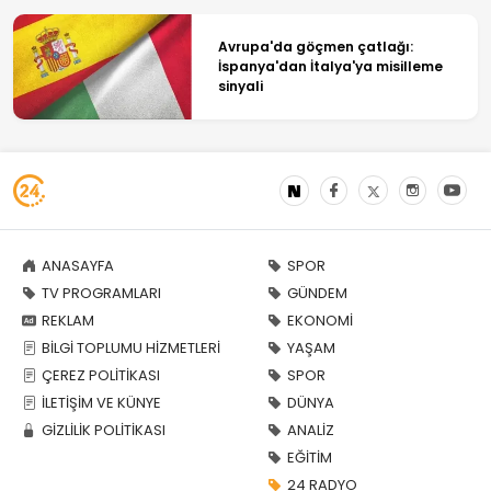
Avrupa'da göçmen çatlağı:
İspanya'dan İtalya'ya misilleme
sinyali
ANASAYFA
SPOR
TV PROGRAMLARI
GÜNDEM
REKLAM
EKONOMİ
BİLGİ TOPLUMU HİZMETLERİ
YAŞAM
ÇEREZ POLİTİKASI
SPOR
İLETİŞİM VE KÜNYE
DÜNYA
GİZLİLİK POLİTİKASI
ANALİZ
EĞİTİM
24 RADYO