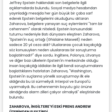
Jeffrey Epstein hakkındaki son belgelerle ilgili
açıklamalarda bulundu. Sosyal medya hesabından
yayınladığı mesajda her gün büyük bir çaba sarf
ederek Epstein belgelerini okuduğunu aktaran
Zaharova, belgelere yansıyan suç eylemlerini "tam bir
cehennem" olarak niteledi. Epstein konusundaki
tutumu nedeniyle Batı dünyasını eleştiren Zaharova,
"Epstein'in suç ortağı (Ghislaine Maxwell) neden
sadece 20 yıl ceza aldı? Uluslararası çocuk kaçakçılığı
söz konusuyken neden uluslararası bir soruşturma
başlatılmadı?" diye sordu. İngiltere, Polonya, Litvanya
ve diğer bazı ülkelerin Epstein'in merkezinde olduğu
insan kaçakçılığı iddiaları ile ilgili kendi soruşturmalarını
başlattıklarını hatırlatan Zaharova, "Washington,
Epstein'in suçlarına yönelik soruşturmayı ilk ele
aldığında bu izi sürmeliydi. Interpol ve Europol'ü
uyarmalıydı. Bu cehennemin boyutu göz önüne
alındığında alarm zilleri çalıyor olmalıydı" eleştirisinde
bulundu.
ZAHAROVA, İNGİLTERE'Yİ ESKİ PRENS ANDREW
ÜZERİNDEN ELEŞTİRDİ