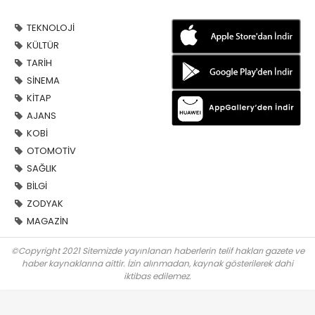
TEKNOLOJİ
KÜLTÜR
TARİH
SİNEMA
KİTAP
AJANS
KOBİ
OTOMOTİV
SAĞLIK
BİLGİ
ZODYAK
MAGAZİN
©Copyright 2021 Sitemizde yayınlanan haberlerin telif hakları gazete ve
haber kaynaklarına aittir. İzin alınmadan, kaynak gösterilerek dahi
iktibas edilemez.