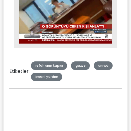
Stream
Mute
Type
refah sınır kapısı
gazze
unrwa
Etiketler:
insani yardım