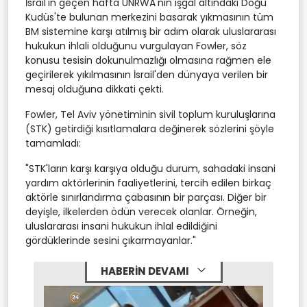
İsrail'in geçen hafta UNRWA'nın işgal altındaki Doğu
Kudüs'te bulunan merkezini basarak yıkmasının tüm
BM sistemine karşı atılmış bir adım olarak uluslararası
hukukun ihlali olduğunu vurgulayan Fowler, söz
konusu tesisin dokunulmazlığı olmasına rağmen ele
geçirilerek yıkılmasının İsrail'den dünyaya verilen bir
mesaj olduğuna dikkati çekti.
Fowler, Tel Aviv yönetiminin sivil toplum kuruluşlarına
(STK) getirdiği kısıtlamalara değinerek sözlerini şöyle
tamamladı:
"STK'ların karşı karşıya olduğu durum, sahadaki insani
yardım aktörlerinin faaliyetlerini, tercih edilen birkaç
aktörle sınırlandırma çabasının bir parçası. Diğer bir
deyişle, ilkelerden ödün verecek olanlar. Örneğin,
uluslararası insani hukukun ihlal edildiğini
gördüklerinde sesini çıkarmayanlar."
HABERİN DEVAMI