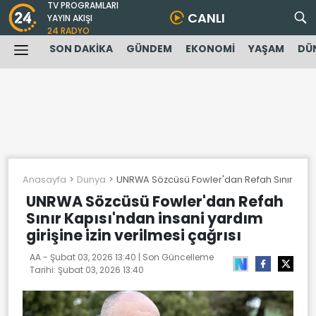
TV PROGRAMLARI
CANLI
YAYIN AKIŞI
24 RADYO
SON DAKİKA
GÜNDEM
EKONOMİ
YAŞAM
DÜ
Anasayfa
Dunya
UNRWA Sözcüsü Fowler'dan Refah Sınır Kapısı'
UNRWA Sözcüsü Fowler'dan Refah
Sınır Kapısı'ndan insani yardım
girişine izin verilmesi çağrısı
AA -
Şubat 03, 2026 13:40
| Son Güncelleme
Tarihi:
Şubat 03, 2026 13:40