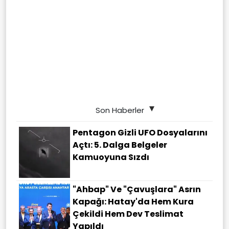
Son Haberler
Pentagon Gizli UFO Dosyalarını
Açtı: 5. Dalga Belgeler
Kamuoyuna Sızdı
"Ahbap" Ve "çavuşlara" Asrın
Kapağı: Hatay'da Hem Kura
Çekildi Hem Dev Teslimat
Yapıldı