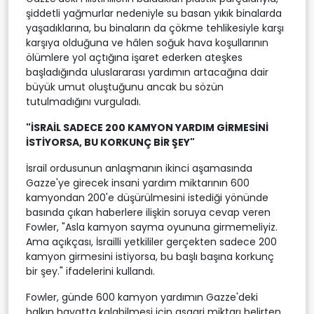
şiddetli yağmurlar nedeniyle su basan yıkık binalarda
yaşadıklarına, bu binaların da çökme tehlikesiyle karşı
karşıya olduğuna ve hâlen soğuk hava koşullarının
ölümlere yol açtığına işaret ederken ateşkes
başladığında uluslararası yardımın artacağına dair
büyük umut oluştuğunu ancak bu sözün
tutulmadığını vurguladı.
"İSRAİL SADECE 200 KAMYON YARDIM GİRMESİNİ
İSTİYORSA, BU KORKUNÇ BİR ŞEY"
İsrail ordusunun anlaşmanın ikinci aşamasında
Gazze'ye girecek insani yardım miktarının 600
kamyondan 200'e düşürülmesini istediği yönünde
basında çıkan haberlere ilişkin soruya cevap veren
Fowler, "Asla kamyon sayma oyununa girmemeliyiz.
Ama açıkçası, İsrailli yetkililer gerçekten sadece 200
kamyon girmesini istiyorsa, bu başlı başına korkunç
bir şey." ifadelerini kullandı.
Fowler, günde 600 kamyon yardımın Gazze'deki
halkın hayatta kalabilmesi için asgari miktarı belirten