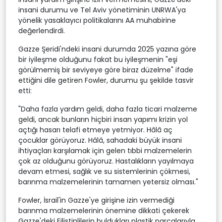
insani durumu ve Tel Aviv yönetiminin UNRWA'ya
yönelik yasaklayıcı politikalarını AA muhabirine
değerlendirdi.
Gazze Şeridi'ndeki insani durumda 2025 yazına göre
bir iyileşme olduğunu fakat bu iyileşmenin "eşi
görülmemiş bir seviyeye göre biraz düzelme" ifade
ettiğini dile getiren Fowler, durumu şu şekilde tasvir
etti:
"Daha fazla yardım geldi, daha fazla ticari malzeme
geldi, ancak bunların hiçbiri insan yapımı krizin yol
açtığı hasarı telafi etmeye yetmiyor. Hâlâ aç
çocuklar görüyoruz. Hâlâ, sahadaki büyük insani
ihtiyaçları karşılamak için gelen tıbbi malzemelerin
çok az olduğunu görüyoruz. Hastalıkların yayılmaya
devam etmesi, sağlık ve su sistemlerinin çökmesi,
barınma malzemelerinin tamamen yetersiz olması."
Fowler, İsrail'in Gazze'ye girişine izin vermediği
barınma malzemelerinin önemine dikkati çekerek
Gazze'deki Filistinlilerin buldukları plastik parçalarıyla,