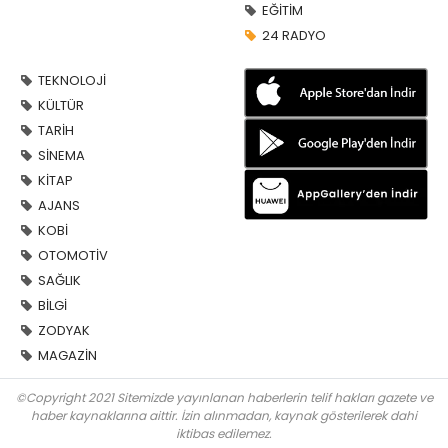
EĞİTİM
24 RADYO
TEKNOLOJİ
KÜLTÜR
TARİH
SİNEMA
KİTAP
AJANS
KOBİ
OTOMOTİV
SAĞLIK
BİLGİ
ZODYAK
MAGAZİN
©Copyright 2021 Sitemizde yayınlanan haberlerin telif hakları gazete ve
haber kaynaklarına aittir. İzin alınmadan, kaynak gösterilerek dahi
iktibas edilemez.