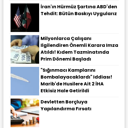
İran'ın Hürmüz Şartına ABD'den
Tehdit: Bütün Baskıyı Uygularız
Milyonlarca Çalışanı
Ilgilendiren Önemli Karara Imza
Atıldı! Kıdem Tazminatında
Prim Dönemi Başladı
"Sığınmacı Kamplarını
Bombalayacaklardı" Iddiası!
Marib'de Husilere Ait 2 İHA
Etkisiz Hale Getirildi
Devletten Borçluya
Yapılandırma Fırsatı