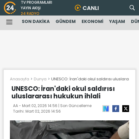
TV PROGRAMLARI
CANLI
YAYIN AKIŞI
24 RADYO
SON DAKİKA
GÜNDEM
EKONOMİ
YAŞAM
DÜ
Anasayfa
Dunya
UNESCO: İran'daki okul saldırısı uluslararası h
UNESCO: İran'daki okul saldırısı
uluslararası hukukun ihlali
AA -
Mart 02, 2026 14:56
| Son Güncelleme
Tarihi:
Mart 02, 2026 14:56