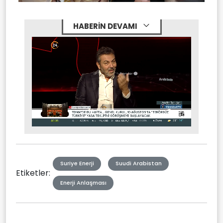
HABERİN DEVAMI
Stream
Mute
Type
Suriye Enerji
Suudi Arabistan
Etiketler:
Enerji Anlaşması