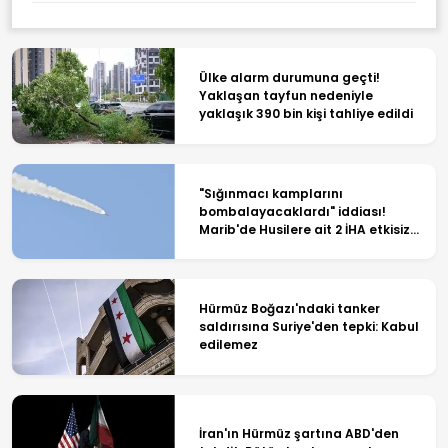
Ülke alarm durumuna geçti!
Yaklaşan tayfun nedeniyle
yaklaşık 390 bin kişi tahliye edildi
"Sığınmacı kamplarını
bombalayacaklardı" iddiası!
Marib'de Husilere ait 2 İHA etkisiz
hale getirildi
Hürmüz Boğazı'ndaki tanker
saldırısına Suriye'den tepki: Kabul
edilemez
İran'ın Hürmüz şartına ABD'den