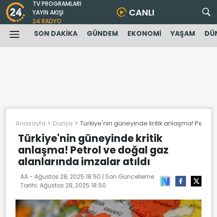
TV PROGRAMLARI
CANLI
YAYIN AKIŞI
24 RADYO
SON DAKİKA
GÜNDEM
EKONOMİ
YAŞAM
DÜ
Anasayfa
Dunya
Türkiye'nin güneyinde kritik anlaşma! Petrol 
Türkiye'nin güneyinde kritik
anlaşma! Petrol ve doğal gaz
alanlarında imzalar atıldı
AA -
Ağustos 28, 2025 18:50
| Son Güncelleme
Tarihi:
Ağustos 28, 2025 18:50