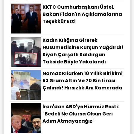
KKTC Cumhurbaşkanı Üstel,
Bakan Fidan'ın Açıklamalarına
Teşekkür Etti
Kadın Kılığına Girerek
Husumetlisine Kurşun Yağdırdı!
Siyah Çarşaflı Saldırgan
Takside Böyle Yakalandı
Namaz Kılarken 10 Yıllık Birikimi
53 Gram Altın Ve 70 Bin Lirası
Çalındı! Hırsızlık Anı Kamerada
İran'dan ABD'ye Hürmüz Resti:
"Bedeli Ne Olursa Olsun Geri
Adım Atmayacağız"