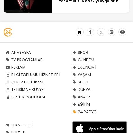
tehdit: Bütün baskıyı uygularız
ANASAYFA
SPOR
TV PROGRAMLARI
GÜNDEM
REKLAM
EKONOMİ
BİLGİ TOPLUMU HİZMETLERİ
YAŞAM
ÇEREZ POLİTİKASI
SPOR
İLETİŞİM VE KÜNYE
DÜNYA
GİZLİLİK POLİTİKASI
ANALİZ
EĞİTİM
24 RADYO
TEKNOLOJİ
KÜLTÜR