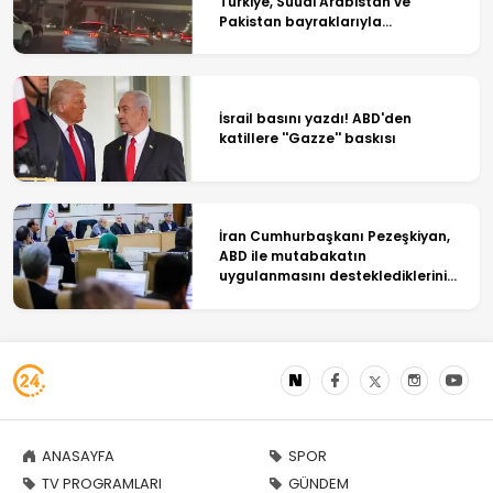
Türkiye, Suudi Arabistan ve
Pakistan bayraklarıyla
ışıklandırıldı
İsrail basını yazdı! ABD'den
katillere ''Gazze'' baskısı
İran Cumhurbaşkanı Pezeşkiyan,
ABD ile mutabakatın
uygulanmasını desteklediklerini
söyledi
ANASAYFA
SPOR
TV PROGRAMLARI
GÜNDEM