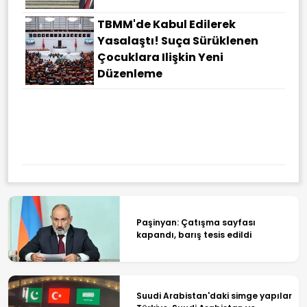
TBMM'de Kabul Edilerek
Yasalaştı! Suça Sürüklenen
Çocuklara Ilişkin Yeni
Düzenleme
Büyükşehirde Trafikte Devrim!
Mesafeyi Tam 6,5 Kilometre
Kısaltıyor
Paşinyan: Çatışma sayfası
kapandı, barış tesis edildi
Suudi Arabistan'daki simge yapılar