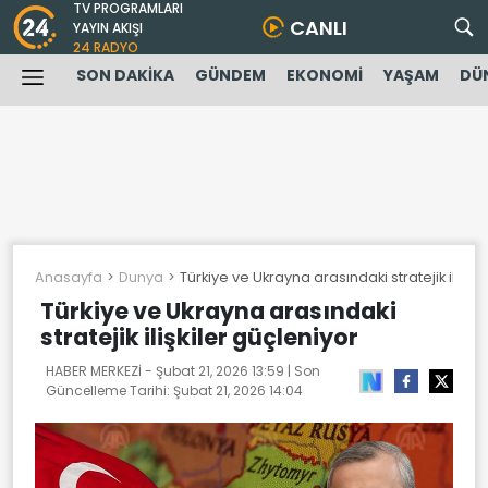
TV PROGRAMLARI
CANLI
YAYIN AKIŞI
24 RADYO
SON DAKİKA
GÜNDEM
EKONOMİ
YAŞAM
DÜ
Anasayfa
Dunya
Türkiye ve Ukrayna arasındaki stratejik ilişkil
Türkiye ve Ukrayna arasındaki
stratejik ilişkiler güçleniyor
HABER MERKEZİ -
Şubat 21, 2026 13:59
| Son
Güncelleme Tarihi:
Şubat 21, 2026 14:04