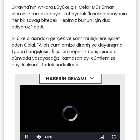
Ukrayna'nın Ankara Büyükelçisi Celal, Müslüman
aleminin ramazan ayını kutlayarak "İnşallah dünyanın
her bir savaşı bitecek. Hepimiz bunun için dua
ediyoruz." dedi.
İki ülke arasındaki gerçek ve samimi ilişkilere işaret
eden Celal, "Allah cümlemize direniş ve dayanışma
(gücü) bağışlasın. İnşallah hepimiz barış içinde bir
dünyada yaşayacağız. Ramazan ayı cümlemize
hayırlı olsun." ifadelerini kullandı.
HABERİN DEVAMI
Video
Player
is
loading.
Stream
LIVE
Pause
Mute
Picture-
Fullscreen