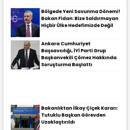
Bölgede Yeni Savunma Dönemi!
Bakan Fidan: Bize Saldırmayan
Hiçbir Ülke Hedefimizde Değil
Ankara Cumhuriyet
Başsavcılığı, İYİ Parti Grup
Başkanvekili Çömez Hakkında
Soruşturma Başlattı
Mekke Anlaşması'nın Bölgeye
Etkisi Nasıl Olacak? Bakan
Bolat Detayları Paylaştı
Bakanlıktan İlkay Çiçek Kararı:
Tutuklu Başkan Görevden
Uzaklaştırıldı