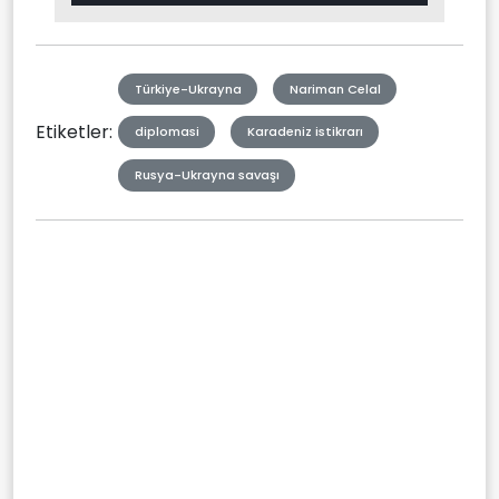
in-
Picture
Type
Türkiye-Ukrayna
Nariman Celal
Etiketler:
diplomasi
Karadeniz istikrarı
Rusya-Ukrayna savaşı