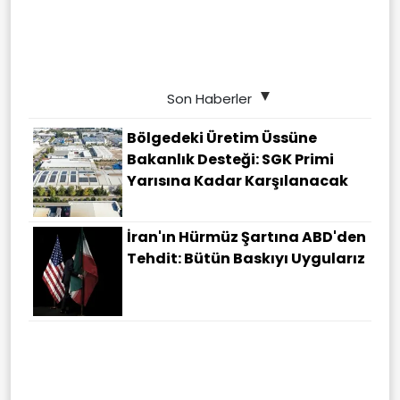
Son Haberler
Bölgedeki Üretim Üssüne
Bakanlık Desteği: SGK Primi
Yarısına Kadar Karşılanacak
İran'ın Hürmüz Şartına ABD'den
Tehdit: Bütün Baskıyı Uygularız
Adalet Ve Güvenlik Projeleri
Devrede! İllegal Suç Örgütlerine
Nefes Aldırılmayacak