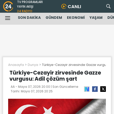
TV PROGRAMLARI
CANLI
YAYIN AKIŞI
24 RADYO
SON DAKİKA
GÜNDEM
EKONOMİ
YAŞAM
DÜ
Anasayfa
Dunya
Türkiye-Cezayir zirvesinde Gazze vurgusu: A
Türkiye-Cezayir zirvesinde Gazze
vurgusu: Adil çözüm şart
AA -
Mayıs 07, 2026 20:00
| Son Güncelleme
Tarihi:
Mayıs 07, 2026 20:25