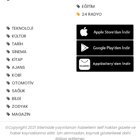
EĞİTİM
24 RADYO
TEKNOLOJİ
KÜLTÜR
TARİH
SİNEMA
KİTAP
AJANS
KOBİ
OTOMOTİV
SAĞLIK
BİLGİ
ZODYAK
MAGAZİN
©Copyright 2021 Sitemizde yayınlanan haberlerin telif hakları gazete ve
haber kaynaklarına aittir. İzin alınmadan, kaynak gösterilerek dahi
iktibas edilemez.