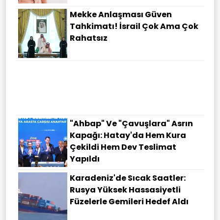
Mekke Anlaşması Güven
Tahkimatı! İsrail Çok Ama Çok
Rahatsız
"Ahbap" Ve "çavuşlara" Asrın
Kapağı: Hatay'da Hem Kura
Çekildi Hem Dev Teslimat
Yapıldı
Karadeniz'de Sıcak Saatler:
Rusya Yüksek Hassasiyetli
Füzelerle Gemileri Hedef Aldı