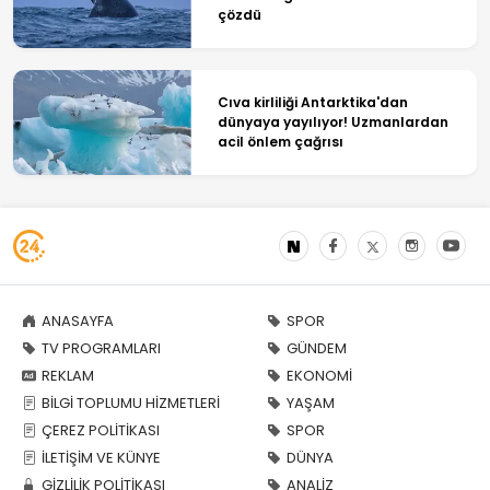
çözdü
Cıva kirliliği Antarktika'dan
dünyaya yayılıyor! Uzmanlardan
acil önlem çağrısı
ANASAYFA
SPOR
TV PROGRAMLARI
GÜNDEM
REKLAM
EKONOMİ
BİLGİ TOPLUMU HİZMETLERİ
YAŞAM
ÇEREZ POLİTİKASI
SPOR
İLETİŞİM VE KÜNYE
DÜNYA
GİZLİLİK POLİTİKASI
ANALİZ