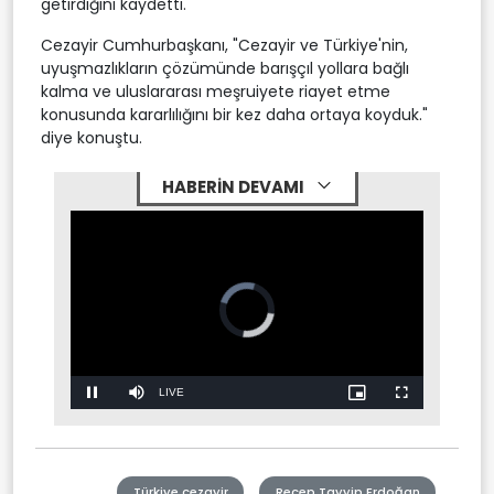
getirdiğini kaydetti.
Cezayir Cumhurbaşkanı, "Cezayir ve Türkiye'nin,
uyuşmazlıkların çözümünde barışçıl yollara bağlı
kalma ve uluslararası meşruiyete riayet etme
konusunda kararlılığını bir kez daha ortaya koyduk."
diye konuştu.
HABERİN DEVAMI
Video
Player
is
loading.
Stream
LIVE
Pause
Mute
Picture-
Fullscreen
in-
Picture
Type
Türkiye cezayir
Recep Tayyip Erdoğan