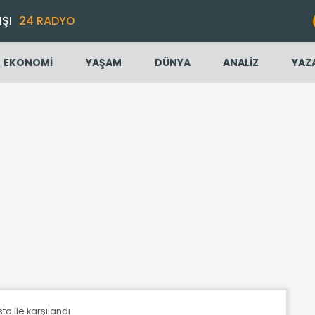
IŞI
24 RADYO
EKONOMİ
YAŞAM
DÜNYA
ANALİZ
YAZ
to ile karşılandı