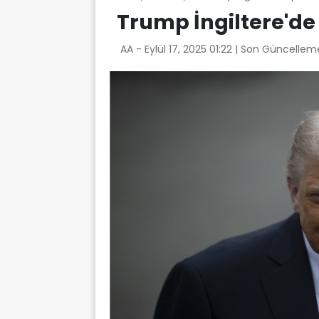
Trump İngiltere'de 
AA -
Eylül 17, 2025 01:22
| Son Güncelleme