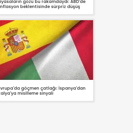
iyasaların gözü bu rakamdaydı: ABD'de
nflasyon beklentisinde sürpriz düşüş
vrupa'da göçmen çatlağı: İspanya'dan
talya'ya misilleme sinyali