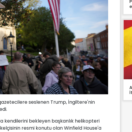
P
e
A
İ
azetecilere seslenen Trump, İngiltere'nin
edi.
 kendilerini bekleyen başkanlık helikopteri
elçisinin resmi konutu olan Winfield House'a