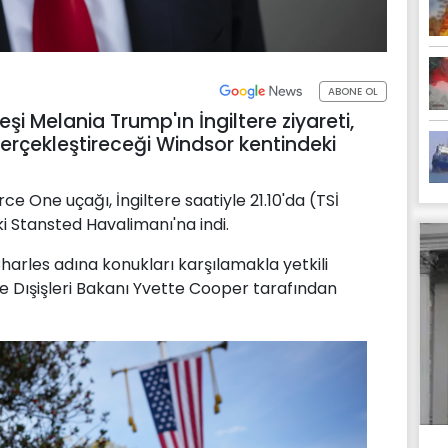
ABONE OL
i Melania Trump'ın İngiltere ziyareti,
 gerçekleştireceği Windsor kentindeki
e One uçağı, İngiltere saatiyle 21.10'da (TSİ
i Stansted Havalimanı'na indi.
Charles adına konukları karşılamakla yetkili
e Dışişleri Bakanı Yvette Cooper tarafından