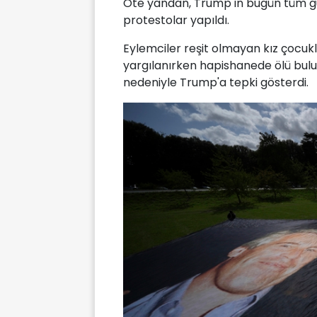
Öte yandan, Trump'ın bugün tüm g
protestolar yapıldı.
Eylemciler reşit olmayan kız çocukl
yargılanırken hapishanede ölü buluna
nedeniyle Trump'a tepki gösterdi.